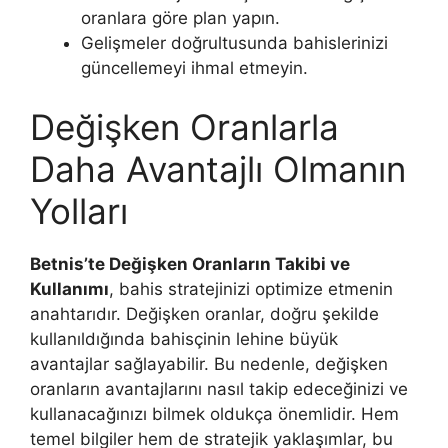
oranlara göre plan yapın.
Gelişmeler doğrultusunda bahislerinizi
güncellemeyi ihmal etmeyin.
Değişken Oranlarla
Daha Avantajlı Olmanın
Yolları
Betnis’te Değişken Oranların Takibi ve
Kullanımı
, bahis stratejinizi optimize etmenin
anahtarıdır. Değişken oranlar, doğru şekilde
kullanıldığında bahisçinin lehine büyük
avantajlar sağlayabilir. Bu nedenle, değişken
oranların avantajlarını nasıl takip edeceğinizi ve
kullanacağınızı bilmek oldukça önemlidir. Hem
temel bilgiler hem de stratejik yaklaşımlar, bu