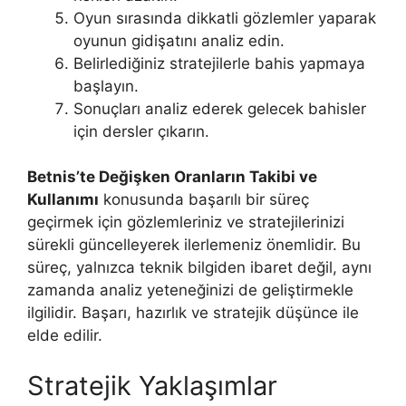
Oyun sırasında dikkatli gözlemler yaparak
oyunun gidişatını analiz edin.
Belirlediğiniz stratejilerle bahis yapmaya
başlayın.
Sonuçları analiz ederek gelecek bahisler
için dersler çıkarın.
Betnis’te Değişken Oranların Takibi ve
Kullanımı
konusunda başarılı bir süreç
geçirmek için gözlemleriniz ve stratejilerinizi
sürekli güncelleyerek ilerlemeniz önemlidir. Bu
süreç, yalnızca teknik bilgiden ibaret değil, aynı
zamanda analiz yeteneğinizi de geliştirmekle
ilgilidir. Başarı, hazırlık ve stratejik düşünce ile
elde edilir.
Stratejik Yaklaşımlar