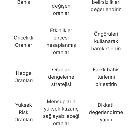
Bahis
belirsizlikleri
değişen
değerlendirin
oranlar
Etkinlikler
Öngörüleri
Öncelikli
öncesi
kullanarak
Oranlar
hesaplanmış
hareket edin
oranlar
Oranları
Farklı bahis
Hedge
dengeleme
türlerini
Oranları
stratejisi
birleştirin
Mensupların
Yüksek
Dikkatli
yüksek kazanç
Risk
değerlendirme
sağlayabileceği
Oranları
yapın
oranlar