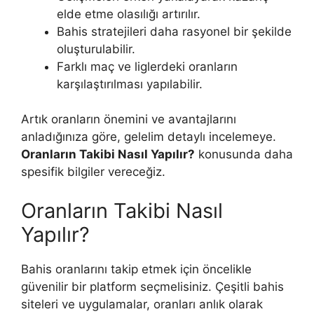
elde etme olasılığı artırılır.
Bahis stratejileri daha rasyonel bir şekilde
oluşturulabilir.
Farklı maç ve liglerdeki oranların
karşılaştırılması yapılabilir.
Artık oranların önemini ve avantajlarını
anladığınıza göre, gelelim detaylı incelemeye.
Oranların Takibi Nasıl Yapılır?
konusunda daha
spesifik bilgiler vereceğiz.
Oranların Takibi Nasıl
Yapılır?
Bahis oranlarını takip etmek için öncelikle
güvenilir bir platform seçmelisiniz. Çeşitli bahis
siteleri ve uygulamalar, oranları anlık olarak