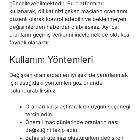
güncelleyebilmektedir. Bu platformları
kullanarak, dikkatinizi çeken maçların oranlarını
düzenli olarak kontrol edebilir ve beklenmeyen
değişimlerden haberdar olabilirsiniz. Ayrıca,
oranların geçmiş verilerini incelemek de oldukça
faydalı olacaktır.
Kullanım Yöntemleri
Değişken oranlardan en iyi şekilde yararlanmak
için aşağıdaki yöntemleri göz önünde
bulundurabilirsiniz:
Oranları karşılaştırarak en uygun seçeneği
tercih edin.
Önemli maç günlerinde oranların nasıl
değiştiğini takip edin.
Bahis stratejinizi oluştururken değişken