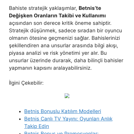
Bahiste stratejik yaklaşımlar,
Betnis’te
Değişken Oranların Takibi ve Kullanımı
açısından son derece kritik öneme sahiptir.
Stratejik düşünmek, sadece sıradan bir oyuncu
olmanın ötesine geçmenizi sağlar. Bahislerinizi
şekillendiren ana unsurlar arasında bilgi akışı,
piyasa analizi ve risk yönetimi yer alır. Bu
unsurlar üzerinde durarak, daha bilinçli bahisler
yapmanın kapısını aralayabilirsiniz.
İlgini Çekebilir:
Betnis Bonuslu Katılım Modelleri
Betnis Canlı TV Yayını: Oyunları Anlık
Takip Edin
Betnis Bonus ve Promosyonlar: