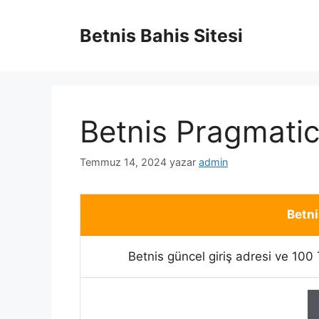
İçeriğe
atla
Betnis Bahis Sitesi
Betnis Pragmatic
Temmuz 14, 2024
yazar
admin
Betni
Betnis güncel giriş adresi ve 1