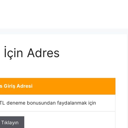
 İçin Adres
s Giriş Adresi
00 TL deneme bonusundan faydalanmak için
Tıklayın