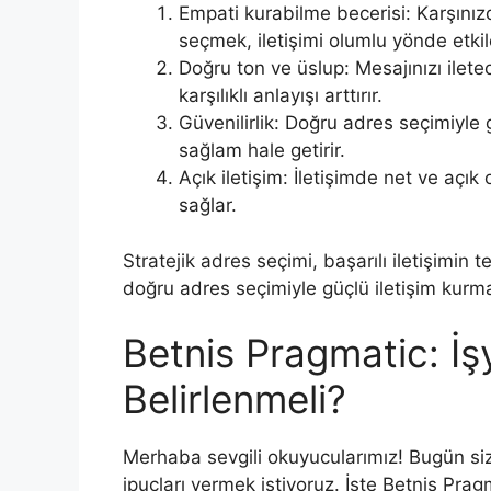
Empati kurabilme becerisi: Karşınız
seçmek, iletişimi olumlu yönde etkil
Doğru ton ve üslup: Mesajınızı ilet
karşılıklı anlayışı arttırır.
Güvenilirlik: Doğru adres seçimiyle 
sağlam hale getirir.
Açık iletişim: İletişimde net ve açı
sağlar.
Stratejik adres seçimi, başarılı iletişimin 
doğru adres seçimiyle güçlü iletişim kurmanı
Betnis Pragmatic: İş
Belirlenmeli?
Merhaba sevgili okuyucularımız! Bugün si
ipuçları vermek istiyoruz. İşte Betnis Prag