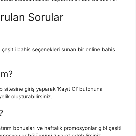
rulan Sorular
i çeşitli bahis seçenekleri sunan bir online bahis
rim?
b sitesine giriş yaparak ‘Kayıt Ol’ butonuna
yelik oluşturabilirsiniz.
?
ırım bonusları ve haftalık promosyonlar gibi çeşitli
romosyonlar bölümünü ziyaret edebilirsiniz.