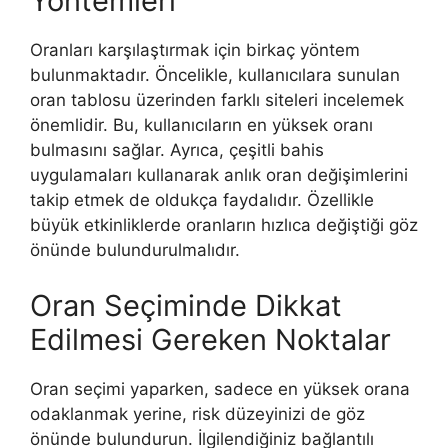
Yöntemleri
Oranları karşılaştırmak için birkaç yöntem
bulunmaktadır. Öncelikle, kullanıcılara sunulan
oran tablosu üzerinden farklı siteleri incelemek
önemlidir. Bu, kullanıcıların en yüksek oranı
bulmasını sağlar. Ayrıca, çeşitli bahis
uygulamaları kullanarak anlık oran değişimlerini
takip etmek de oldukça faydalıdır. Özellikle
büyük etkinliklerde oranların hızlıca değiştiği göz
önünde bulundurulmalıdır.
Oran Seçiminde Dikkat
Edilmesi Gereken Noktalar
Oran seçimi yaparken, sadece en yüksek orana
odaklanmak yerine, risk düzeyinizi de göz
önünde bulundurun. İlgilendiğiniz bağlantılı