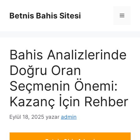
İçeriğe
atla
Betnis Bahis Sitesi
Menü
Bahis Analizlerinde
Doğru Oran
Seçmenin Önemi:
Kazanç İçin Rehber
Eylül 18, 2025
yazar
admin