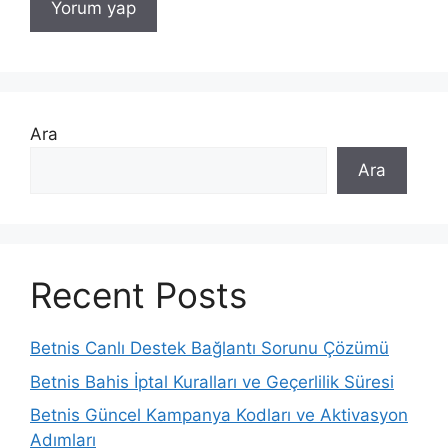
Ara
Ara
Recent Posts
Betnis Canlı Destek Bağlantı Sorunu Çözümü
Betnis Bahis İptal Kuralları ve Geçerlilik Süresi
Betnis Güncel Kampanya Kodları ve Aktivasyon
Adımları