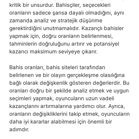
kritik bir unsurdur. Bahisçiler, seçecekleri
oranların sadece şansa dayalı olmadığını, aynı
zamanda analiz ve stratejik düşünme
gerektirdiğini unutmamalıdır. Kazançlı bahisler
yapmak için, doğru oranların belirlenmesi,
tahminlerin doğruluğunu artırır ve potansiyel
kazancı maksimum seviyeye çıkarır.
Bahis oranları, bahis siteleri tarafından
belirlenen ve bir olayın gerçekleşme olasılığına
bağlı olarak değişkenlik gösteren değerlerdir. Bu
oranları doğru bir şekilde analiz etmek ve uygun
seçimleri yapmak, oyuncuların uzun vadeli
kazançlarını artırmalarına yardımcı olur. Ayrıca,
oranların değişikliklerini takip etmek, oyuncuların
daha iyi kararlar alabilmesi için önemli bir
adımdır.