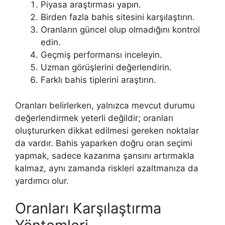
Piyasa araştırması yapın.
Birden fazla bahis sitesini karşılaştırın.
Oranların güncel olup olmadığını kontrol
edin.
Geçmiş performansı inceleyin.
Uzman görüşlerini değerlendirin.
Farklı bahis tiplerini araştırın.
Oranları belirlerken, yalnızca mevcut durumu
değerlendirmek yeterli değildir; oranları
oluştururken dikkat edilmesi gereken noktalar
da vardır. Bahis yaparken doğru oran seçimi
yapmak, sadece kazanma şansını artırmakla
kalmaz, aynı zamanda riskleri azaltmanıza da
yardımcı olur.
Oranları Karşılaştırma