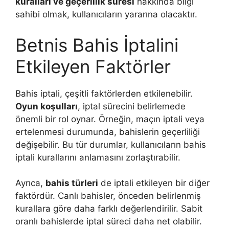
kuralları ve geçerlilik süresi
hakkında bilgi
sahibi olmak, kullanıcıların yararına olacaktır.
Betnis Bahis İptalini
Etkileyen Faktörler
Bahis iptali, çeşitli faktörlerden etkilenebilir.
Oyun koşulları
, iptal sürecini belirlemede
önemli bir rol oynar. Örneğin, maçın iptali veya
ertelenmesi durumunda, bahislerin geçerliliği
değişebilir. Bu tür durumlar, kullanıcıların bahis
iptali kurallarını anlamasını zorlaştırabilir.
Ayrıca,
bahis türleri
de iptali etkileyen bir diğer
faktördür. Canlı bahisler, önceden belirlenmiş
kurallara göre daha farklı değerlendirilir. Sabit
oranlı bahislerde iptal süreci daha net olabilir.