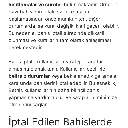
kısıtlamalar ve süreler
bulunmaktadır. Örneğin,
bazı bahislerin iptali, sadece maçın
başlamasından önce mümkünken, diğer
durumlarda ise kural değişiklikleri geçerli olabilir.
Bu nedenle, bahis iptali sürecinde dikkatli
olunması ve kuralların tam olarak anlaşılması
gerekmektedir.
Bahis iptali, kullanıcıların stratejik kararlar
almasına olanak tanır. Kullanıcılar, özellikle
belirsiz durumlar
veya beklenmedik gelişmeler
karşısında bahislerini iptal edebilir. Bu esneklik,
Betnis kullanıcılarının daha bilinçli bahis
yapmasına yardımcı olur ve kayıplarını minimize
etmelerini sağlar.
İptal Edilen Bahislerde