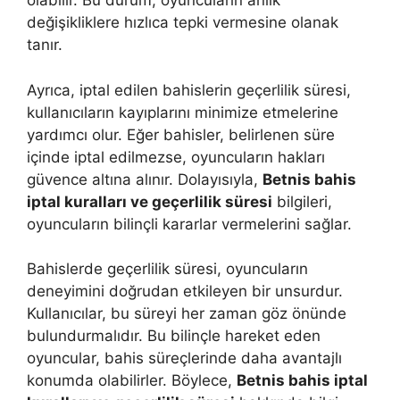
olabilir. Bu durum, oyuncuların anlık
değişikliklere hızlıca tepki vermesine olanak
tanır.
Ayrıca, iptal edilen bahislerin geçerlilik süresi,
kullanıcıların kayıplarını minimize etmelerine
yardımcı olur. Eğer bahisler, belirlenen süre
içinde iptal edilmezse, oyuncuların hakları
güvence altına alınır. Dolayısıyla,
Betnis bahis
iptal kuralları ve geçerlilik süresi
bilgileri,
oyuncuların bilinçli kararlar vermelerini sağlar.
Bahislerde geçerlilik süresi, oyuncuların
deneyimini doğrudan etkileyen bir unsurdur.
Kullanıcılar, bu süreyi her zaman göz önünde
bulundurmalıdır. Bu bilinçle hareket eden
oyuncular, bahis süreçlerinde daha avantajlı
konumda olabilirler. Böylece,
Betnis bahis iptal