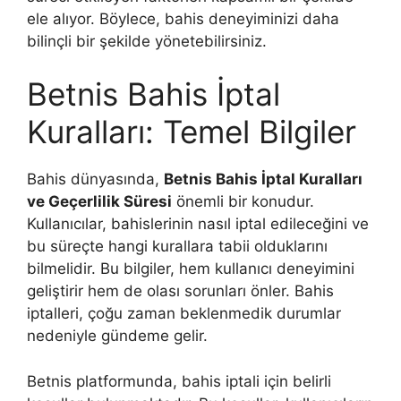
ele alıyor. Böylece, bahis deneyiminizi daha
bilinçli bir şekilde yönetebilirsiniz.
Betnis Bahis İptal
Kuralları: Temel Bilgiler
Bahis dünyasında,
Betnis Bahis İptal Kuralları
ve Geçerlilik Süresi
önemli bir konudur.
Kullanıcılar, bahislerinin nasıl iptal edileceğini ve
bu süreçte hangi kurallara tabii olduklarını
bilmelidir. Bu bilgiler, hem kullanıcı deneyimini
geliştirir hem de olası sorunları önler. Bahis
iptalleri, çoğu zaman beklenmedik durumlar
nedeniyle gündeme gelir.
Betnis platformunda, bahis iptali için belirli