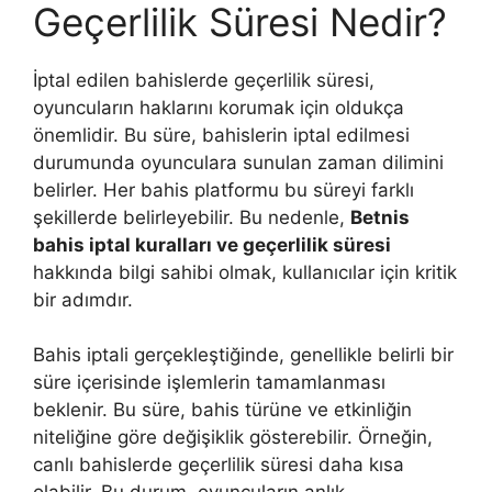
Geçerlilik Süresi Nedir?
İptal edilen bahislerde geçerlilik süresi,
oyuncuların haklarını korumak için oldukça
önemlidir. Bu süre, bahislerin iptal edilmesi
durumunda oyunculara sunulan zaman dilimini
belirler. Her bahis platformu bu süreyi farklı
şekillerde belirleyebilir. Bu nedenle,
Betnis
bahis iptal kuralları ve geçerlilik süresi
hakkında bilgi sahibi olmak, kullanıcılar için kritik
bir adımdır.
Bahis iptali gerçekleştiğinde, genellikle belirli bir
süre içerisinde işlemlerin tamamlanması
beklenir. Bu süre, bahis türüne ve etkinliğin
niteliğine göre değişiklik gösterebilir. Örneğin,
canlı bahislerde geçerlilik süresi daha kısa