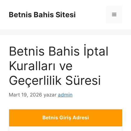
İçeriğe
atla
Betnis Bahis Sitesi
Menü
Betnis Bahis İptal
Kuralları ve
Geçerlilik Süresi
Mart 19, 2026
yazar
admin
Betnis Giriş Adresi