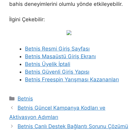
bahis deneyimlerini olumlu yönde etkileyebilir.
İlgini Çekebilir:
Betnis Resmi Giriş Sayfası
Betnis Masaüstü Giriş Ekranı
Betnis Üyelik İptali
Betnis Güvenli Giriş Yapısı
Betnis Freespin Yarışması Kazananları
Kategoriler
Betnis
Betnis Güncel Kampanya Kodları ve
Aktivasyon Adımları
Betnis Canlı Destek Bağlantı Sorunu Çözümü