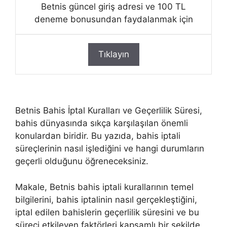
Betnis güncel giriş adresi ve 100 TL
deneme bonusundan faydalanmak için
Tıklayın
Betnis Bahis İptal Kuralları ve Geçerlilik Süresi,
bahis dünyasında sıkça karşılaşılan önemli
konulardan biridir. Bu yazıda, bahis iptali
süreçlerinin nasıl işlediğini ve hangi durumların
geçerli olduğunu öğreneceksiniz.
Makale, Betnis bahis iptali kurallarının temel
bilgilerini, bahis iptalinin nasıl gerçekleştiğini,
iptal edilen bahislerin geçerlilik süresini ve bu
süreci etkileyen faktörleri kapsamlı bir şekilde