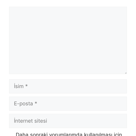
Yorum
İsim
E-
posta
İnternet
sitesi
Daha sonraki yorumlarımda kullanılması için