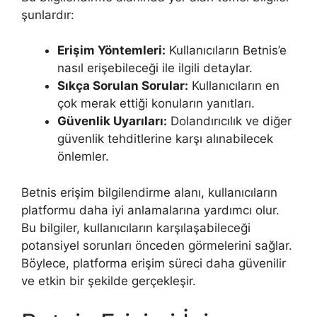
şunlardır:
Erişim Yöntemleri:
Kullanıcıların Betnis’e
nasıl erişebileceği ile ilgili detaylar.
Sıkça Sorulan Sorular:
Kullanıcıların en
çok merak ettiği konuların yanıtları.
Güvenlik Uyarıları:
Dolandırıcılık ve diğer
güvenlik tehditlerine karşı alınabilecek
önlemler.
Betnis erişim bilgilendirme alanı, kullanıcıların
platformu daha iyi anlamalarına yardımcı olur.
Bu bilgiler, kullanıcıların karşılaşabileceği
potansiyel sorunları önceden görmelerini sağlar.
Böylece, platforma erişim süreci daha güvenilir
ve etkin bir şekilde gerçekleşir.