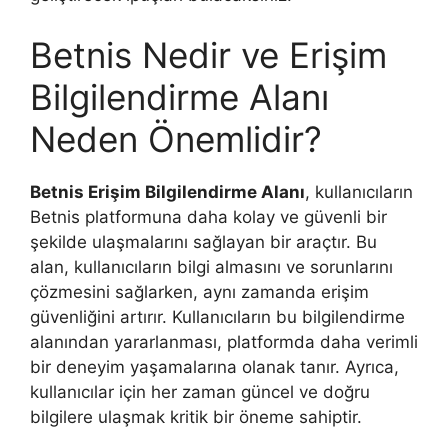
Betnis Nedir ve Erişim
Bilgilendirme Alanı
Neden Önemlidir?
Betnis Erişim Bilgilendirme Alanı
, kullanıcıların
Betnis platformuna daha kolay ve güvenli bir
şekilde ulaşmalarını sağlayan bir araçtır. Bu
alan, kullanıcıların bilgi almasını ve sorunlarını
çözmesini sağlarken, aynı zamanda erişim
güvenliğini artırır. Kullanıcıların bu bilgilendirme
alanından yararlanması, platformda daha verimli
bir deneyim yaşamalarına olanak tanır. Ayrıca,
kullanıcılar için her zaman güncel ve doğru
bilgilere ulaşmak kritik bir öneme sahiptir.