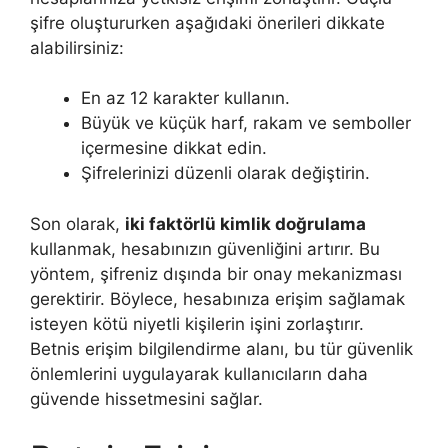
şifre oluştururken aşağıdaki önerileri dikkate
alabilirsiniz:
En az 12 karakter kullanın.
Büyük ve küçük harf, rakam ve semboller
içermesine dikkat edin.
Şifrelerinizi düzenli olarak değiştirin.
Son olarak,
iki faktörlü kimlik doğrulama
kullanmak, hesabınızın güvenliğini artırır. Bu
yöntem, şifreniz dışında bir onay mekanizması
gerektirir. Böylece, hesabınıza erişim sağlamak
isteyen kötü niyetli kişilerin işini zorlaştırır.
Betnis erişim bilgilendirme alanı, bu tür güvenlik
önlemlerini uygulayarak kullanıcıların daha
güvende hissetmesini sağlar.