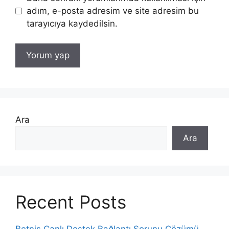
adım, e-posta adresim ve site adresim bu
tarayıcıya kaydedilsin.
Ara
Ara
Recent Posts
Betnis Canlı Destek Bağlantı Sorunu Çözümü