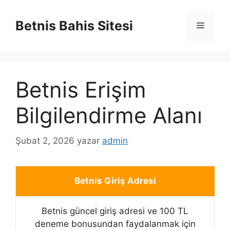
İçeriğe
atla
Betnis Bahis Sitesi
Menü
Betnis Erişim
Bilgilendirme Alanı
Şubat 2, 2026
yazar
admin
Betnis Giriş Adresi
Betnis güncel giriş adresi ve 100 TL
deneme bonusundan faydalanmak için