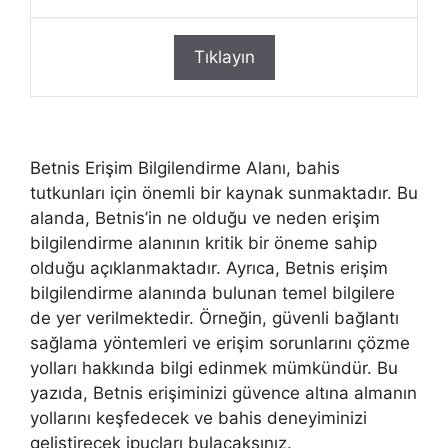
Tıklayın
Betnis Erişim Bilgilendirme Alanı, bahis
tutkunları için önemli bir kaynak sunmaktadır. Bu
alanda, Betnis’in ne olduğu ve neden erişim
bilgilendirme alanının kritik bir öneme sahip
olduğu açıklanmaktadır. Ayrıca, Betnis erişim
bilgilendirme alanında bulunan temel bilgilere
de yer verilmektedir. Örneğin, güvenli bağlantı
sağlama yöntemleri ve erişim sorunlarını çözme
yolları hakkında bilgi edinmek mümkündür. Bu
yazıda, Betnis erişiminizi güvence altına almanın
yollarını keşfedecek ve bahis deneyiminizi
geliştirecek ipuçları bulacaksınız.