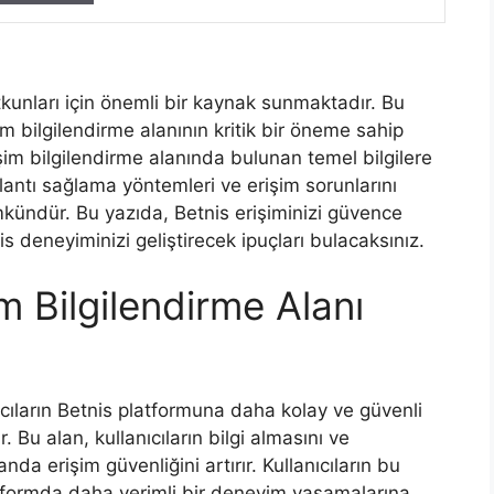
tkunları için önemli bir kaynak sunmaktadır. Bu
m bilgilendirme alanının kritik bir öneme sahip
şim bilgilendirme alanında bulunan temel bilgilere
lantı sağlama yöntemleri ve erişim sorunlarını
kündür. Bu yazıda, Betnis erişiminizi güvence
s deneyiminizi geliştirecek ipuçları bulacaksınız.
m Bilgilendirme Alanı
nıcıların Betnis platformuna daha kolay ve güvenli
. Bu alan, kullanıcıların bilgi almasını ve
da erişim güvenliğini artırır. Kullanıcıların bu
atformda daha verimli bir deneyim yaşamalarına