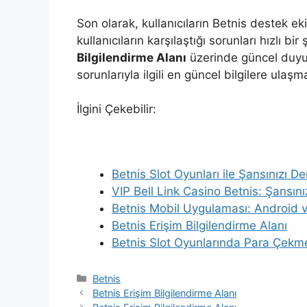
Son olarak, kullanıcıların Betnis destek eki
kullanıcıların karşılaştığı sorunları hızlı bi
Bilgilendirme Alanı
üzerinde güncel duyuru
sorunlarıyla ilgili en güncel bilgilere ula
İlgini Çekebilir:
Betnis Slot Oyunları ile Şansınızı D
VIP Bell Link Casino Betnis: Şansını
Betnis Mobil Uygulaması: Android ve
Betnis Erişim Bilgilendirme Alanı
Betnis Slot Oyunlarında Para Çek
Kategoriler
Betnis
Betnis Erişim Bilgilendirme Alanı