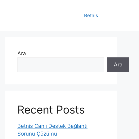
Betnis
Ara
Ara
Recent Posts
Betnis Canlı Destek Bağlantı
Sorunu Çözümü