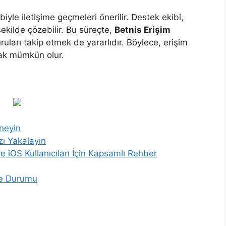
biyle iletişime geçmeleri önerilir. Destek ekibi,
r şekilde çözebilir. Bu süreçte,
Betnis Erişim
ları takip etmek de yararlıdır. Böylece, erişim
şmak mümkün olur.
eneyin
zı Yakalayın
 iOS Kullanıcıları İçin Kapsamlı Rehber
me Durumu