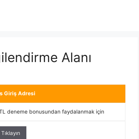
gilendirme Alanı
s Giriş Adresi
00 TL deneme bonusundan faydalanmak için
Tıklayın