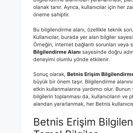
olanak tanır. Ayrıca, kullanıcılar için her 
öneme sahiptir.
Bu bilgilendirme alanı, özellikle teknik sor
Kullanıcılar, burada yer alan bilgiler sayes
Örneğin, internet bağlantı sorunları veya s
Bilgilendirme Alanı
sayesinde doğru adım
deneyimi olumlu yönde etkilenir.
Sonuç olarak,
Betnis Erişim Bilgilendirm
büyük bir önem taşır. Bilgilendirme alanının
etkin kullanmalarına yardımcı olur. Bunun 
bilgilerin toplanması da, kullanıcıların ve 
alandan yararlanmak, her Betnis kullanıcısı
Betnis Erişim Bilgil