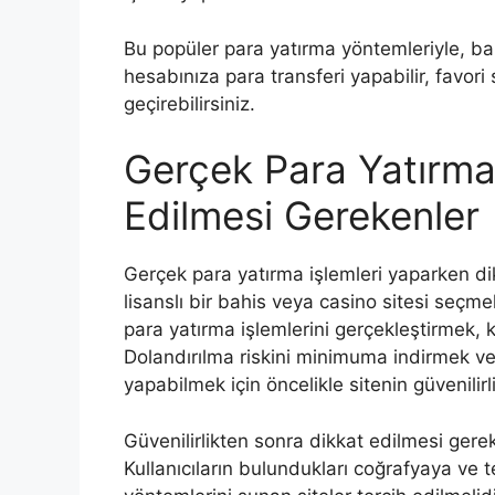
Bu popüler para yatırma yöntemleriyle, bahi
hesabınıza para transferi yapabilir, favori
geçirebilirsiniz.
Gerçek Para Yatırma
Edilmesi Gerekenler
Gerçek para yatırma işlemleri yaparken di
lisanslı bir bahis veya casino sitesi seçme
para yatırma işlemlerini gerçekleştirmek, ku
Dolandırılma riskini minimuma indirmek ve 
yapabilmek için öncelikle sitenin güvenilirl
Güvenilirlikten sonra dikkat edilmesi gere
Kullanıcıların bulundukları coğrafyaya ve 