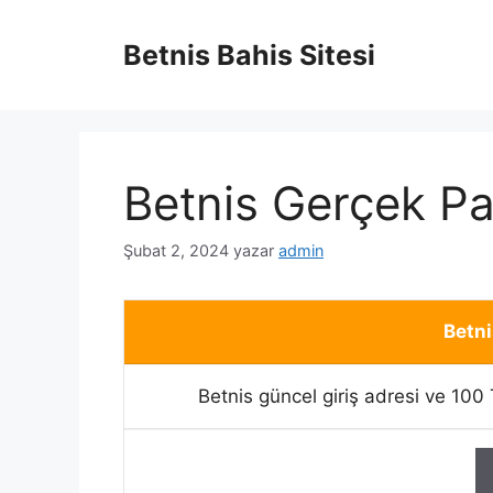
İçeriğe
atla
Betnis Bahis Sitesi
Betnis Gerçek Pa
Şubat 2, 2024
yazar
admin
Betni
Betnis güncel giriş adresi ve 1