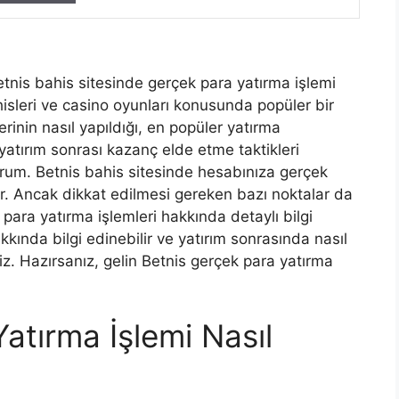
tnis bahis sitesinde gerçek para yatırma işlemi
isleri ve casino oyunları konusunda popüler bir
rinin nasıl yapıldığı, en popüler yatırma
yatırım sonrası kazanç elde etme taktikleri
yorum. Betnis bahis sitesinde hesabınıza gerçek
ir. Ancak dikkat edilmesi gereken bazı noktalar da
para yatırma işlemleri hakkında detaylı bilgi
kkında bilgi edinebilir ve yatırım sonrasında nasıl
iz. Hazırsanız, gelin Betnis gerçek para yatırma
atırma İşlemi Nasıl