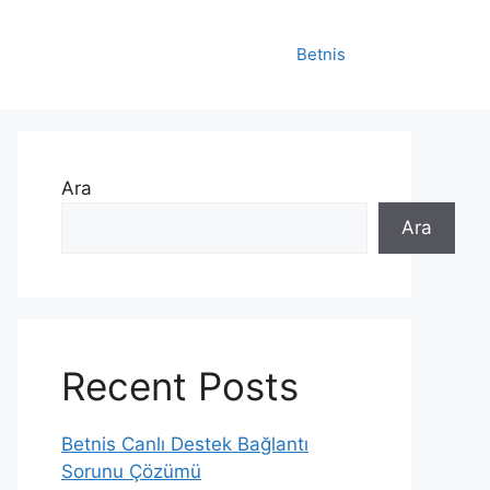
Betnis
Ara
Ara
Recent Posts
Betnis Canlı Destek Bağlantı
Sorunu Çözümü