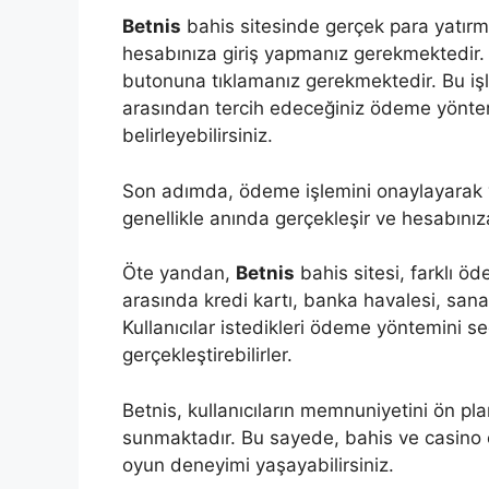
Betnis
bahis sitesinde gerçek para yatırma
hesabınıza giriş yapmanız gerekmektedir.
butonuna tıklamanız gerekmektedir. Bu işl
arasından tercih edeceğiniz ödeme yöntemi
belirleyebilirsiniz.
Son adımda, ödeme işlemini onaylayarak y
genellikle anında gerçekleşir ve hesabınıza
Öte yandan,
Betnis
bahis sitesi, farklı 
arasında kredi kartı, banka havalesi, san
Kullanıcılar istedikleri ödeme yöntemini se
gerçekleştirebilirler.
Betnis, kullanıcıların memnuniyetini ön pla
sunmaktadır. Bu sayede, bahis ve casino oyu
oyun deneyimi yaşayabilirsiniz.