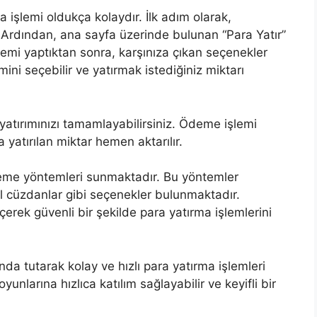
 işlemi oldukça kolaydır. İlk adım olarak,
 Ardından, ana sayfa üzerinde bulunan “Para Yatır”
emi yaptıktan sonra, karşınıza çıkan seçenekler
ni seçebilir ve yatırmak istediğiniz miktarı
atırımınızı tamamlayabilirsiniz. Ödeme işlemi
 yatırılan miktar hemen aktarılır.
ödeme yöntemleri sunmaktadır. Bu yöntemler
al cüzdanlar gibi seçenekler bulunmaktadır.
çerek güvenli bir şekilde para yatırma işlemlerini
nda tutarak kolay ve hızlı para yatırma işlemleri
nlarına hızlıca katılım sağlayabilir ve keyifli bir