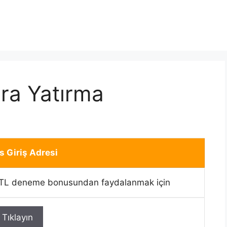
ra Yatırma
s Giriş Adresi
00 TL deneme bonusundan faydalanmak için
Tıklayın