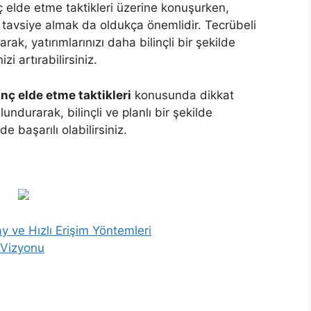
anç elde etme taktikleri üzerine konuşurken,
 tavsiye almak da oldukça önemlidir. Tecrübeli
rak, yatırımlarınızı daha bilinçli bir şekilde
i artırabilirsiniz.
nç elde etme taktikleri
konusunda dikkat
ndurarak, bilinçli ve planlı bir şekilde
e başarılı olabilirsiniz.
ay ve Hızlı Erişim Yöntemleri
k Vizyonu