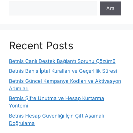
Ara
Recent Posts
Betnis Canlı Destek Bağlantı Sorunu Çözümü
Betnis Bahis İptal Kuralları ve Geçerlilik Süresi
Betnis Güncel Kampanya Kodları ve Aktivasyon
Adımları
Betnis Şifre Unutma ve Hesap Kurtarma
Yöntemi
Betnis Hesap Güvenliği İçin Çift Aşamalı
Doğrulama