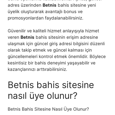
adres üzerinden
Betnis
bahis sitesine yeni
üyelik oluşturarak avantajlı bonus ve
promosyonlardan faydalanabilirsiniz.
Güvenilir ve kaliteli hizmet anlayışıyla hizmet
veren
Betnis
bahis sitesinin erişim adresine
ulaşmak için güncel giriş adresi bilgisini düzenli
olarak takip etmek ve güncel kalması için
güncellemeleri kontrol etmek önemlidir. Böylece
kesintisiz bir bahis deneyimi yaşayabilir ve
kazançlarınızı arttırabilirsiniz.
Betnis bahis sitesine
nasıl üye olunur?
Betnis Bahis Sitesine Nasıl Üye Olunur?