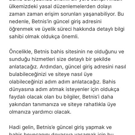
ülkemizdeki yasal düzenlemelerden dolayı
zaman zaman erişim sorunları yaşanabiliyor. Bu
nedenle, Betnis’in güncel giriş adresini
öğrenmek ve üyelik süreci hakkında detaylı bilgi
sahibi olmak oldukça önemli.
Öncelikle, Betnis bahis sitesinin ne olduğunu ve
sunduğu hizmetleri size detaylı bir şekilde
anlatacağız. Ardından, güncel giriş adresini nasıl
bulabileceğinizi ve siteye nasıl üye
olabileceğinizi adım adım anlatacağız. Bahis
dünyasına adım atmak isteyenler için oldukça
faydalı olacak olan bu bilgiler, Betnis’i daha
yakından tanımanıza ve siteye rahatlıkla üye
olmanıza yardımcı olacak.
Hadi gelin, Betnis’e güncel giriş yapmak ve
bahis heyecanını doyasıya yaşamak için bu