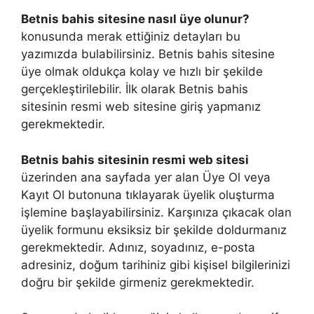
Betnis bahis sitesine nasıl üye olunur?
konusunda merak ettiğiniz detayları bu
yazımızda bulabilirsiniz. Betnis bahis sitesine
üye olmak oldukça kolay ve hızlı bir şekilde
gerçekleştirilebilir. İlk olarak Betnis bahis
sitesinin resmi web sitesine giriş yapmanız
gerekmektedir.
Betnis bahis sitesinin resmi web sitesi
üzerinden ana sayfada yer alan Üye Ol veya
Kayıt Ol butonuna tıklayarak üyelik oluşturma
işlemine başlayabilirsiniz. Karşınıza çıkacak olan
üyelik formunu eksiksiz bir şekilde doldurmanız
gerekmektedir. Adınız, soyadınız, e-posta
adresiniz, doğum tarihiniz gibi kişisel bilgilerinizi
doğru bir şekilde girmeniz gerekmektedir.