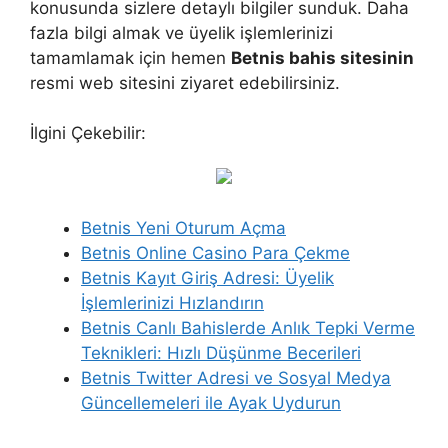
konusunda sizlere detaylı bilgiler sunduk. Daha
fazla bilgi almak ve üyelik işlemlerinizi
tamamlamak için hemen
Betnis bahis sitesinin
resmi web sitesini ziyaret edebilirsiniz.
İlgini Çekebilir:
Betnis Yeni Oturum Açma
Betnis Online Casino Para Çekme
Betnis Kayıt Giriş Adresi: Üyelik
İşlemlerinizi Hızlandırın
Betnis Canlı Bahislerde Anlık Tepki Verme
Teknikleri: Hızlı Düşünme Becerileri
Betnis Twitter Adresi ve Sosyal Medya
Güncellemeleri ile Ayak Uydurun