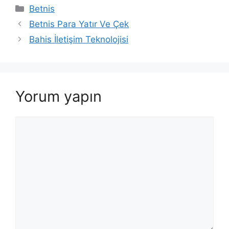
Kategoriler
Betnis
Betnis Para Yatır Ve Çek
Bahis İletişim Teknolojisi
Yorum yapın
Yorum