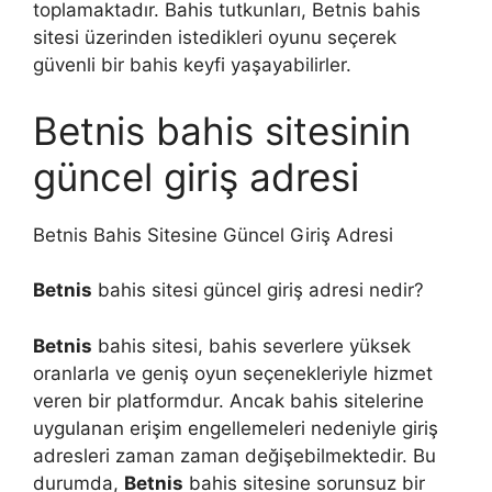
toplamaktadır. Bahis tutkunları, Betnis bahis
sitesi üzerinden istedikleri oyunu seçerek
güvenli bir bahis keyfi yaşayabilirler.
Betnis bahis sitesinin
güncel giriş adresi
Betnis Bahis Sitesine Güncel Giriş Adresi
Betnis
bahis sitesi güncel giriş adresi nedir?
Betnis
bahis sitesi, bahis severlere yüksek
oranlarla ve geniş oyun seçenekleriyle hizmet
veren bir platformdur. Ancak bahis sitelerine
uygulanan erişim engellemeleri nedeniyle giriş
adresleri zaman zaman değişebilmektedir. Bu
durumda,
Betnis
bahis sitesine sorunsuz bir