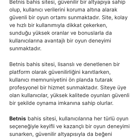
Betnis bahis sitesi, güvenilir bir altyapıya sahip
olup, kullanıcı verilerini koruma altına alarak
güvenli bir oyun ortamı sunmaktadır. Site, kolay
ve hızlı bir kullanımıyla dikkat çekerken,
sunduğu yüksek oranlar ve bonuslarla da
kullanıcılarına avantajlı bir oyun deneyimi
sunmaktadır.
Betnis bahis sitesi, lisanslı ve denetlenen bir
platform olarak güvenilirliğini kanıtlarken,
kullanıcı memnuniyetini ön planda tutarak
profesyonel bir hizmet sunmaktadır. Siteye üye
olan kullanıcılar, yüksek kalitede oyunları güvenli
bir şekilde oynama imkanına sahip olurlar.
Betnis
bahis sitesi, kullanıcılarına her türlü oyun
seçeneğiyle keyifli ve kazançlı bir oyun deneyimi
sunarken, güvenilir altyapısıyla da beğeni