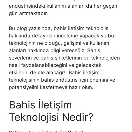
endüstrisindeki kullanım alanları da her geçen
gün artmaktadır.
Bu blog yazısında, bahis iletişim teknolojisi
hakkında detaylı bir inceleme yapacak ve bu
teknolojinin ne olduğu, gelişimi ve kullanım
alanları hakkında bilgi vereceğiz. Bahis
severlerin ve bahis şirketlerinin bu teknolojiden
nasıl faydalanabileceğini ve gelecekteki
etkilerini de ele alacağız. Bahis iletişim
teknolojisinin bahis endüstrisi için önemini ve
potansiyelini keşfetmeye hazır olun.
Bahis İletişim
Teknolojisi Nedir?