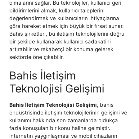
olmalarını sağlar. Bu teknolojiler, kullanıcı geri
bildirimlerini almak, kullanıcı taleplerini
değerlendirmek ve kullanıcıların ihtiyaçlarına
göre hareket etmek için büyük bir fırsat sunar.
Bahis şirketleri, bu iletişim teknolojilerini doğru
bir şekilde kullanarak kullanıcı sadakatini
artırabilir ve rekabetçi bir konuma gelerek
sektörde öne çıkabilir.
Bahis İletişim
Teknolojisi Gelişimi
Bahis İletişim Teknolojisi Gelişimi
, bahis
endüstrisinde iletişim teknolojilerinin gelişimi ve
kullanımı hakkında son zamanlarda oldukça
fazla konuşulan bir konu haline gelmiştir.
İnternetin yaygınlaşması ve mobil cihazların