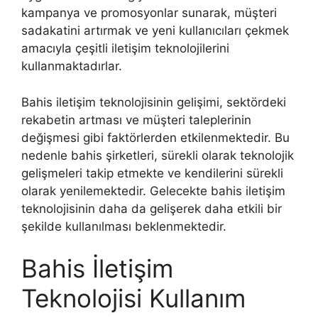
kampanya ve promosyonlar sunarak, müşteri
sadakatini artırmak ve yeni kullanıcıları çekmek
amacıyla çeşitli iletişim teknolojilerini
kullanmaktadırlar.
Bahis iletişim teknolojisinin gelişimi, sektördeki
rekabetin artması ve müşteri taleplerinin
değişmesi gibi faktörlerden etkilenmektedir. Bu
nedenle bahis şirketleri, sürekli olarak teknolojik
gelişmeleri takip etmekte ve kendilerini sürekli
olarak yenilemektedir. Gelecekte bahis iletişim
teknolojisinin daha da gelişerek daha etkili bir
şekilde kullanılması beklenmektedir.
Bahis İletişim
Teknolojisi Kullanım