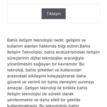
Tıklayın
Bahis iletişim teknolojisi nedir, gelişimi ve
kullanım alanları hakkında bilgi edinin.Bahis
İletişim Teknolojisi, bahis endüstrisindeki iletişim
süreçlerinin dijital teknolojiler aracılığıyla
yönetilmesini sağlayan bir kavramdır. Bu
teknoloji, bahis şirketleri ve kullanıcıları
arasındaki etkileşimi kolaylaştırarak daha
güvenli ve verimli bir bahis deneyimi sunmayı
amaçlar. Gelişen teknoloji ile birlikte bahis
iletişim teknolojisi de sürekli olarak
yenilenmekte ve daha etkili bir şekilde
kullanılmaktadır. Bu teknolojinin bahis