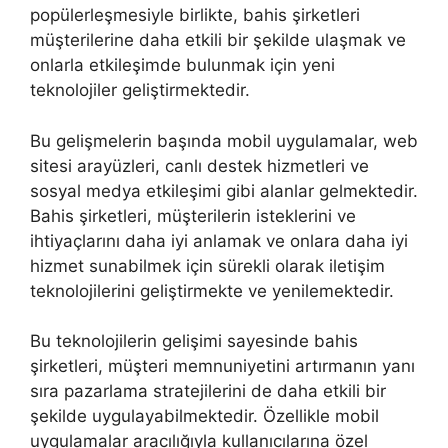
popülerleşmesiyle birlikte, bahis şirketleri
müşterilerine daha etkili bir şekilde ulaşmak ve
onlarla etkileşimde bulunmak için yeni
teknolojiler geliştirmektedir.
Bu gelişmelerin başında mobil uygulamalar, web
sitesi arayüzleri, canlı destek hizmetleri ve
sosyal medya etkileşimi gibi alanlar gelmektedir.
Bahis şirketleri, müşterilerin isteklerini ve
ihtiyaçlarını daha iyi anlamak ve onlara daha iyi
hizmet sunabilmek için sürekli olarak iletişim
teknolojilerini geliştirmekte ve yenilemektedir.
Bu teknolojilerin gelişimi sayesinde bahis
şirketleri, müşteri memnuniyetini artırmanın yanı
sıra pazarlama stratejilerini de daha etkili bir
şekilde uygulayabilmektedir. Özellikle mobil
uygulamalar aracılığıyla kullanıcılarına özel