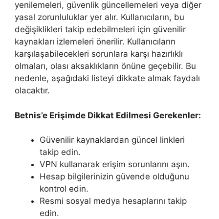
yenilemeleri, güvenlik güncellemeleri veya diğer
yasal zorunluluklar yer alır. Kullanıcıların, bu
değişiklikleri takip edebilmeleri için güvenilir
kaynakları izlemeleri önerilir. Kullanıcıların
karşılaşabilecekleri sorunlara karşı hazırlıklı
olmaları, olası aksaklıkların önüne geçebilir. Bu
nedenle, aşağıdaki listeyi dikkate almak faydalı
olacaktır.
Betnis’e Erişimde Dikkat Edilmesi Gerekenler:
Güvenilir kaynaklardan güncel linkleri
takip edin.
VPN kullanarak erişim sorunlarını aşın.
Hesap bilgilerinizin güvende olduğunu
kontrol edin.
Resmi sosyal medya hesaplarını takip
edin.