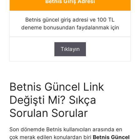
Betnis Giriş Adresi
Betnis güncel giriş adresi ve 100 TL
deneme bonusundan faydalanmak için
Tıklayın
Betnis Güncel Link
Değişti Mi? Sıkça
Sorulan Sorular
Son dönemde Betnis kullanıcıları arasında en
çok merak edilen konulardan biri
Betnis Güncel