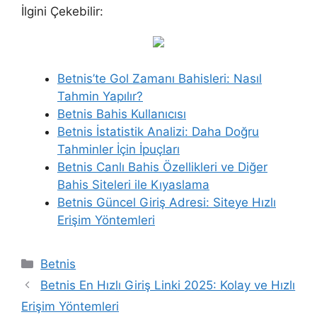
İlgini Çekebilir:
Betnis’te Gol Zamanı Bahisleri: Nasıl
Tahmin Yapılır?
Betnis Bahis Kullanıcısı
Betnis İstatistik Analizi: Daha Doğru
Tahminler İçin İpuçları
Betnis Canlı Bahis Özellikleri ve Diğer
Bahis Siteleri ile Kıyaslama
Betnis Güncel Giriş Adresi: Siteye Hızlı
Erişim Yöntemleri
Kategoriler
Betnis
Betnis En Hızlı Giriş Linki 2025: Kolay ve Hızlı
Erişim Yöntemleri