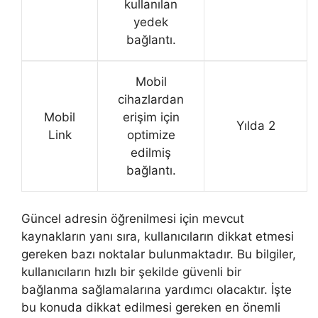
kullanılan
yedek
bağlantı.
Mobil
cihazlardan
Mobil
erişim için
Yılda 2
Link
optimize
edilmiş
bağlantı.
Güncel adresin öğrenilmesi için mevcut
kaynakların yanı sıra, kullanıcıların dikkat etmesi
gereken bazı noktalar bulunmaktadır. Bu bilgiler,
kullanıcıların hızlı bir şekilde güvenli bir
bağlanma sağlamalarına yardımcı olacaktır. İşte
bu konuda dikkat edilmesi gereken en önemli