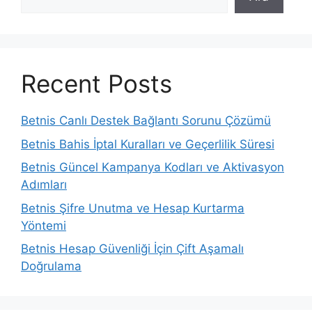
Recent Posts
Betnis Canlı Destek Bağlantı Sorunu Çözümü
Betnis Bahis İptal Kuralları ve Geçerlilik Süresi
Betnis Güncel Kampanya Kodları ve Aktivasyon
Adımları
Betnis Şifre Unutma ve Hesap Kurtarma
Yöntemi
Betnis Hesap Güvenliği İçin Çift Aşamalı
Doğrulama