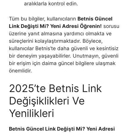
aralıklarla kontrol edin.
Tüm bu bilgiler, kullanıcıların
Betnis Güncel
Link Değişti Mi? Yeni Adresi Öğrenin!
sorusu
üzerine yanıt almasına yardımcı olmakta ve
süreçlerini kolaylaştırmaktadır. Böylece,
kullanıcılar Betnis’te daha güvenli ve kesintisiz
bir deneyim yaşayabilirler. Unutmayın, güvenli
bir erişim için daima güncel bilgilere ulaşmak
önemlidir.
2025’te Betnis Link
Değişiklikleri Ve
Yenilikleri
Betnis Güncel Link Değişti Mi? Yeni Adresi