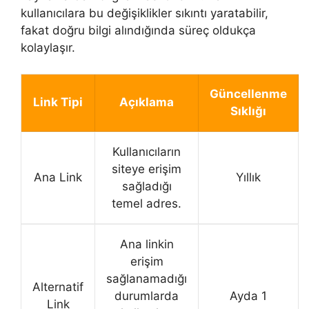
kullanıcılara bu değişiklikler sıkıntı yaratabilir,
fakat doğru bilgi alındığında süreç oldukça
kolaylaşır.
Güncellenme
Link Tipi
Açıklama
Sıklığı
Kullanıcıların
siteye erişim
Ana Link
Yıllık
sağladığı
temel adres.
Ana linkin
erişim
sağlanamadığı
Alternatif
durumlarda
Ayda 1
Link