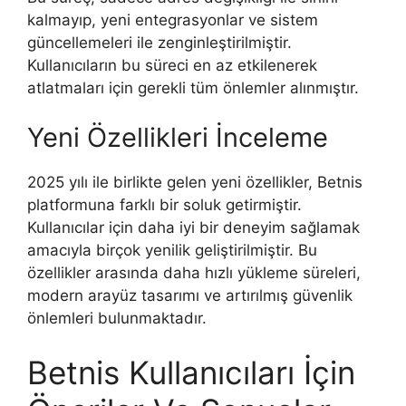
kalmayıp, yeni entegrasyonlar ve sistem
güncellemeleri ile zenginleştirilmiştir.
Kullanıcıların bu süreci en az etkilenerek
atlatmaları için gerekli tüm önlemler alınmıştır.
Yeni Özellikleri İnceleme
2025 yılı ile birlikte gelen yeni özellikler, Betnis
platformuna farklı bir soluk getirmiştir.
Kullanıcılar için daha iyi bir deneyim sağlamak
amacıyla birçok yenilik geliştirilmiştir. Bu
özellikler arasında daha hızlı yükleme süreleri,
modern arayüz tasarımı ve artırılmış güvenlik
önlemleri bulunmaktadır.
Betnis Kullanıcıları İçin