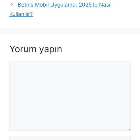
Betnis Mobil Uygulama: 2025’te Nasıl
Kullanılır?
Yorum yapın
Yorum
İsim