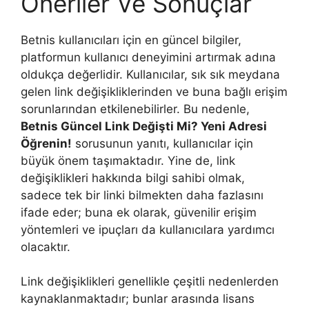
Öneriler Ve Sonuçlar
Betnis kullanıcıları için en güncel bilgiler,
platformun kullanıcı deneyimini artırmak adına
oldukça değerlidir. Kullanıcılar, sık sık meydana
gelen link değişikliklerinden ve buna bağlı erişim
sorunlarından etkilenebilirler. Bu nedenle,
Betnis Güncel Link Değişti Mi? Yeni Adresi
Öğrenin!
sorusunun yanıtı, kullanıcılar için
büyük önem taşımaktadır. Yine de, link
değişiklikleri hakkında bilgi sahibi olmak,
sadece tek bir linki bilmekten daha fazlasını
ifade eder; buna ek olarak, güvenilir erişim
yöntemleri ve ipuçları da kullanıcılara yardımcı
olacaktır.
Link değişiklikleri genellikle çeşitli nedenlerden
kaynaklanmaktadır; bunlar arasında lisans