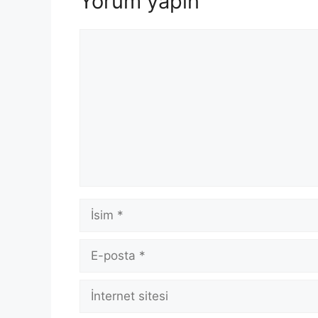
Yorum yapın
Yorum
İsim
E-
posta
İnternet
sitesi