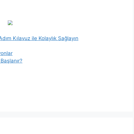
dım Kılavuz ile Kolaylık Sağlayın
onlar
 Başlanır?