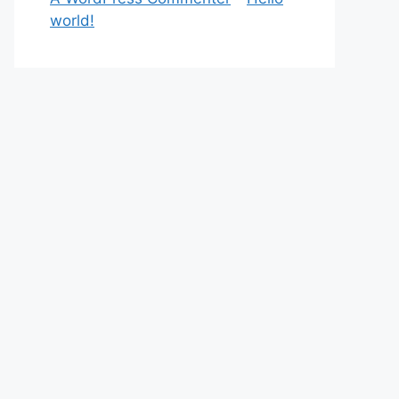
world!