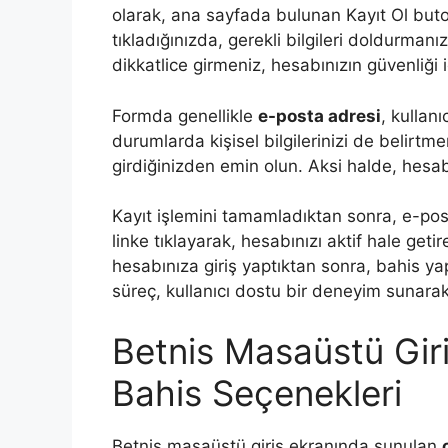
olarak, ana sayfada bulunan Kayıt Ol but
tıkladığınızda, gerekli bilgileri doldurmanız
dikkatlice girmeniz, hesabınızın güvenliği i
Formda genellikle
e-posta adresi
, kullanı
durumlarda kişisel bilgilerinizi de belirtmen
girdiğinizden emin olun. Aksi halde, hesab
Kayıt işlemini tamamladıktan sonra, e-post
linke tıklayarak, hesabınızı aktif hale geti
hesabınıza giriş yaptıktan sonra, bahis 
süreç, kullanıcı dostu bir deneyim sunarak,
Betnis Masaüstü Gir
Bahis Seçenekleri
Betnis masaüstü giriş ekranında sunulan