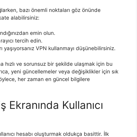
ğlarken, bazı önemli noktaları göz önünde
te alabilirsiniz:
ndığınızdan emin olun.
rayıcı tercih edin.
rı yaşıyorsanız VPN kullanmayı düşünebilirsiniz.
a hızlı ve sorunsuz bir şekilde ulaşmak için bu
rıca, yeni güncellemeler veya değişiklikler için sık
Böylece, her zaman en güncel bilgilere
ş Ekranında Kullanıcı
lanıcı hesabı oluşturmak oldukça basittir. İlk