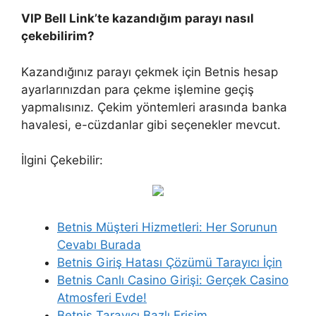
VIP Bell Link’te kazandığım parayı nasıl
çekebilirim?
Kazandığınız parayı çekmek için Betnis hesap
ayarlarınızdan para çekme işlemine geçiş
yapmalısınız. Çekim yöntemleri arasında banka
havalesi, e-cüzdanlar gibi seçenekler mevcut.
İlgini Çekebilir:
Betnis Müşteri Hizmetleri: Her Sorunun
Cevabı Burada
Betnis Giriş Hatası Çözümü Tarayıcı İçin
Betnis Canlı Casino Girişi: Gerçek Casino
Atmosferi Evde!
Betnis Tarayıcı Bazlı Erişim