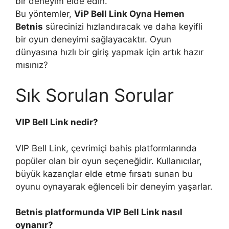
bir deneyim elde edin.
Bu yöntemler,
ViP Bell Link Oyna Hemen
Betnis
sürecinizi hızlandıracak ve daha keyifli
bir oyun deneyimi sağlayacaktır. Oyun
dünyasına hızlı bir giriş yapmak için artık hazır
mısınız?
Sık Sorulan Sorular
VIP Bell Link nedir?
VIP Bell Link, çevrimiçi bahis platformlarında
popüler olan bir oyun seçeneğidir. Kullanıcılar,
büyük kazançlar elde etme fırsatı sunan bu
oyunu oynayarak eğlenceli bir deneyim yaşarlar.
Betnis platformunda VIP Bell Link nasıl
oynanır?