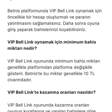
Betnis platformunda VIP Bell Link oynamak için
öncelikle bir hesap oluşturmalı ve paranın
yatırılmasını sağlamalısınız. Daha sonra oyuna
giriş yaparak bahislerinizi koyabilirsiniz.
VIP Bell Link oynamak için minimum bahis
miktarı nedir?
VIP Bell Link oyununda minimum bahis miktarı
genellikle platformdan platforma değişiklik
gösterir. Betnis’te bu miktar genellikle 10 TL
civarındadır.
VIP Bell Link’te kazanma oranları nasıldır?
VIP Bell Link oyununda kazanma oranları
oyunun kurallarına ve yapılan bahislere göre