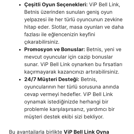
Çeşitli Oyun Seçenekleri:
ViP Bell Link,
Betnis üzerinden sunulan geniş oyun
yelpazesi ile her türlü oyuncunun zevkine
hitap eder. Slotlar, masa oyunları ve daha
fazlası ile eğlencenizin keyfini
çıkarabilirsiniz.
Promosyon ve Bonuslar:
Betnis, yeni ve
mevcut oyuncular için cazip bonuslar
sunar. ViP Bell Link oynarken bu fırsatları
kaçırmayarak kazancınızı artırabilirsiniz.
24/7 Müşteri Desteği:
Betnis,
oyuncularının her türlü sorusuna anında
cevap vermeyi hedefler. ViP Bell Link
oynamak istediğinizde herhangi bir
problemle karşılaşırsanız, yardımcı bir
müşteri destek ekibi sizi bekliyor.
Bu avantajlarla birlikte
ViP Bell Link Oyna