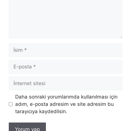
İsim
E-
posta
İnternet
sitesi
Daha sonraki yorumlarımda kullanılması için
adım, e-posta adresim ve site adresim bu
tarayıcıya kaydedilsin.