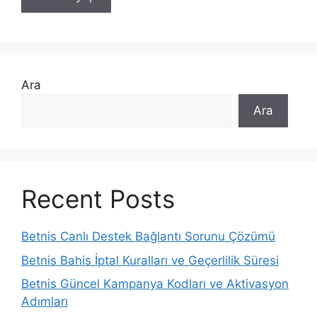
Ara
Ara
Recent Posts
Betnis Canlı Destek Bağlantı Sorunu Çözümü
Betnis Bahis İptal Kuralları ve Geçerlilik Süresi
Betnis Güncel Kampanya Kodları ve Aktivasyon
Adımları