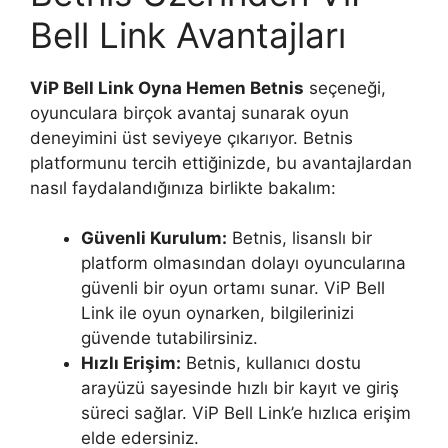
Bell Link Avantajları
ViP Bell Link Oyna Hemen Betnis
seçeneği,
oyunculara birçok avantaj sunarak oyun
deneyimini üst seviyeye çıkarıyor. Betnis
platformunu tercih ettiğinizde, bu avantajlardan
nasıl faydalandığınıza birlikte bakalım:
Güvenli Kurulum:
Betnis, lisanslı bir
platform olmasından dolayı oyuncularına
güvenli bir oyun ortamı sunar. ViP Bell
Link ile oyun oynarken, bilgilerinizi
güvende tutabilirsiniz.
Hızlı Erişim:
Betnis, kullanıcı dostu
arayüzü sayesinde hızlı bir kayıt ve giriş
süreci sağlar. ViP Bell Link’e hızlıca erişim
elde edersiniz.