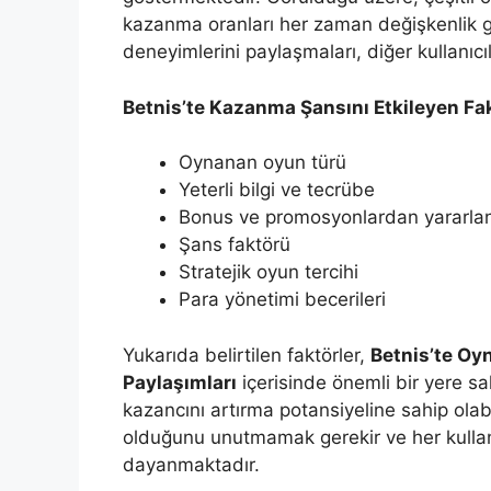
kazanma oranları her zaman değişkenlik gö
deneyimlerini paylaşmaları, diğer kullanıcıla
Betnis’te Kazanma Şansını Etkileyen Fak
Oynanan oyun türü
Yeterli bilgi ve tecrübe
Bonus ve promosyonlardan yararl
Şans faktörü
Stratejik oyun tercihi
Para yönetimi becerileri
Yukarıda belirtilen faktörler,
Betnis’te Oy
Paylaşımları
içerisinde önemli bir yere sa
kazancını artırma potansiyeline sahip olabi
olduğunu unutmamak gerekir ve her kullan
dayanmaktadır.