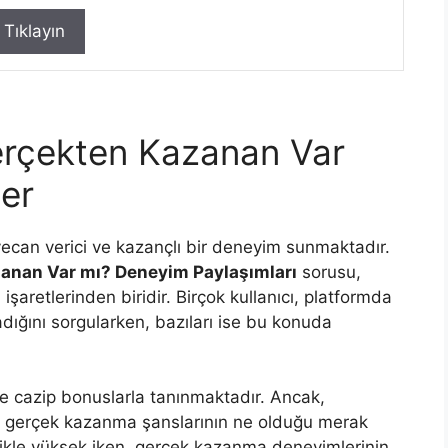
Tıklayın
erçekten Kazanan Var
ler
yecan verici ve kazançlı bir deneyim sunmaktadır.
zanan Var mı? Deneyim Paylaşımları
sorusu,
şaretlerinden biridir. Birçok kullanıcı, platformda
ğını sorgularken, bazıları ise bu konuda
ve cazip bonuslarla tanınmaktadır. Ancak,
e gerçek kazanma şanslarının ne olduğu merak
likle yüksek iken, gerçek kazanma deneyimlerinin