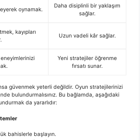
Daha disiplinli bir yaklaşım
rleyerek oynamak.
sağlar.
mek, kayıpları
Uzun vadeli kâr sağlar.
.
eneyimlerinizi
Yeni stratejiler öğrenme
ak.
fırsatı sunar.
nsa güvenmek yeterli değildir. Oyun stratejilerinizi
önünde bulundurmalısınız. Bu bağlamda, aşağıdaki
undurmak da yararlıdır:
ntemler
k bahislerle başlayın.