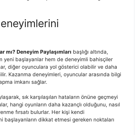
eneyimlerini
ar mı? Deneyim Paylaşımları
başlığı altında,
m yeni başlayanlar hem de deneyimli bahisçiler
r, diğer oyunculara yol gösterici olabilir ve daha
abilir. Kazanma deneyimleri, oyuncular arasında bilgi
 yapma imkanı sağlar.
aşarak, sık karşılaşılan hataların önüne geçmeyi
ar, hangi oyunların daha kazançlı olduğunu, nasıl
ğrenme fırsatı bulurlar. Her kişi kendi
ni başlayanların dikkat etmesi gereken noktaları