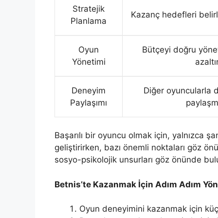
Stratejik
Kazanç hedefleri beli
Planlama
Oyun
Bütçeyi doğru yönet
Yönetimi
azaltır
Deneyim
Diğer oyuncularla d
Paylaşımı
paylaşm
Başarılı bir oyuncu olmak için, yalnızca şa
geliştirirken, bazı önemli noktaları göz 
sosyo-psikolojik unsurları göz önünde bul
Betnis’te Kazanmak İçin Adım Adım Yö
Oyun deneyimini kazanmak için küçü