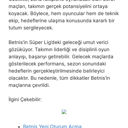
maçları, takımın gerçek potansiyelini ortaya
koyacak. Böylece, hem oyuncular hem de teknik
ekip, hedeflerine ulaşma konusunda kararlı bir
tutum sergileyecek.
Betnis’in Süper Lig’deki geleceği umut verici
gözüküyor. Takımın liderliği ve disiplinli oyun
anlayışı, başarıyı getirebilir. Gelecek maçlarda
gösterilecek performans, sezon sonundaki
hedeflerin gerçekleştirilmesinde belirleyici
olacaktır. Bu nedenle, tüm dikkatler Betnis’in
maçlarına çevrildi.
İlgini Çekebilir:
Betnis Yeni Oturum Açma