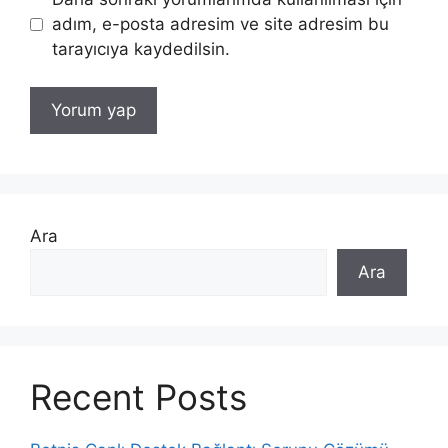
adım, e-posta adresim ve site adresim bu
tarayıcıya kaydedilsin.
Ara
Ara
Recent Posts