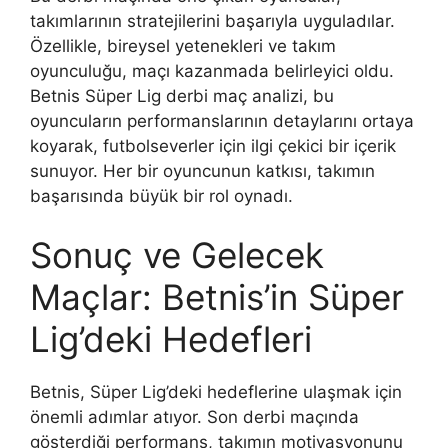
takımlarının stratejilerini başarıyla uyguladılar.
Özellikle, bireysel yetenekleri ve takım
oyunculuğu, maçı kazanmada belirleyici oldu.
Betnis Süper Lig derbi maç analizi, bu
oyuncuların performanslarının detaylarını ortaya
koyarak, futbolseverler için ilgi çekici bir içerik
sunuyor. Her bir oyuncunun katkısı, takımın
başarısında büyük bir rol oynadı.
Sonuç ve Gelecek
Maçlar: Betnis’in Süper
Lig’deki Hedefleri
Betnis, Süper Lig’deki hedeflerine ulaşmak için
önemli adımlar atıyor. Son derbi maçında
gösterdiği performans, takımın motivasyonunu