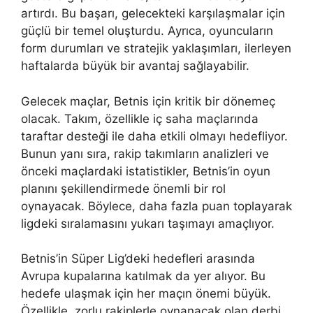
artırdı. Bu başarı, gelecekteki karşılaşmalar için
güçlü bir temel oluşturdu. Ayrıca, oyuncuların
form durumları ve stratejik yaklaşımları, ilerleyen
haftalarda büyük bir avantaj sağlayabilir.
Gelecek maçlar, Betnis için kritik bir dönemeç
olacak. Takım, özellikle iç saha maçlarında
taraftar desteği ile daha etkili olmayı hedefliyor.
Bunun yanı sıra, rakip takımların analizleri ve
önceki maçlardaki istatistikler, Betnis’in oyun
planını şekillendirmede önemli bir rol
oynayacak. Böylece, daha fazla puan toplayarak
ligdeki sıralamasını yukarı taşımayı amaçlıyor.
Betnis’in Süper Lig’deki hedefleri arasında
Avrupa kupalarına katılmak da yer alıyor. Bu
hedefe ulaşmak için her maçın önemi büyük.
Özellikle, zorlu rakiplerle oynanacak olan derbi