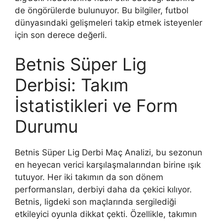
de öngörülerde bulunuyor. Bu bilgiler, futbol
dünyasındaki gelişmeleri takip etmek isteyenler
için son derece değerli.
Betnis Süper Lig
Derbisi: Takım
İstatistikleri ve Form
Durumu
Betnis Süper Lig Derbi Maç Analizi, bu sezonun
en heyecan verici karşılaşmalarından birine ışık
tutuyor. Her iki takımın da son dönem
performansları, derbiyi daha da çekici kılıyor.
Betnis, ligdeki son maçlarında sergilediği
etkileyici oyunla dikkat çekti. Özellikle, takımın