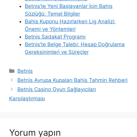
Betnis’te Yeni Başlayanlar İçin Bahis
Sözlüğü: Temel Bilgiler
Bahis Kuponu Hazırlarken Lig Analizi:
Önemi ve Yöntemleri
Betnis Sadakat Programı
Betnis’te Belge Talebi: Hesap Doğrulama
Gereksinimleri ve Süreçler
Kategoriler
Betnis
Betnis Avrupa Kupaları Bahis Tahmin Rehberi
Betnis Casino Oyun Sağlayıcıları
Karşılaştırması
Yorum yapın