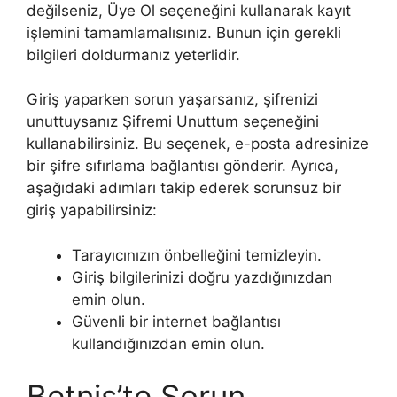
değilseniz, Üye Ol seçeneğini kullanarak kayıt
işlemini tamamlamalısınız. Bunun için gerekli
bilgileri doldurmanız yeterlidir.
Giriş yaparken sorun yaşarsanız, şifrenizi
unuttuysanız Şifremi Unuttum seçeneğini
kullanabilirsiniz. Bu seçenek, e-posta adresinize
bir şifre sıfırlama bağlantısı gönderir. Ayrıca,
aşağıdaki adımları takip ederek sorunsuz bir
giriş yapabilirsiniz:
Tarayıcınızın önbelleğini temizleyin.
Giriş bilgilerinizi doğru yazdığınızdan
emin olun.
Güvenli bir internet bağlantısı
kullandığınızdan emin olun.
Betnis’te Sorun