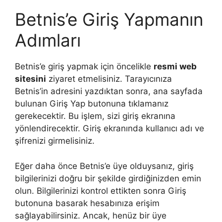
Betnis’e Giriş Yapmanın
Adımları
Betnis’e giriş yapmak için öncelikle
resmi web
sitesini
ziyaret etmelisiniz. Tarayıcınıza
Betnis’in adresini yazdıktan sonra, ana sayfada
bulunan Giriş Yap butonuna tıklamanız
gerekecektir. Bu işlem, sizi giriş ekranına
yönlendirecektir. Giriş ekranında kullanıcı adı ve
şifrenizi girmelisiniz.
Eğer daha önce Betnis’e üye olduysanız, giriş
bilgilerinizi doğru bir şekilde girdiğinizden emin
olun. Bilgilerinizi kontrol ettikten sonra Giriş
butonuna basarak hesabınıza erişim
sağlayabilirsiniz. Ancak, henüz bir üye