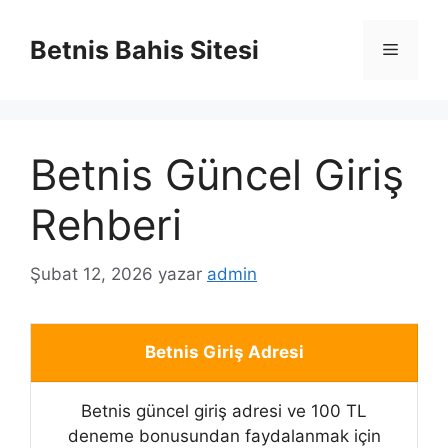
İçeriğe
atla
Betnis Bahis Sitesi
Menü
Betnis Güncel Giriş
Rehberi
Şubat 12, 2026
yazar
admin
Betnis Giriş Adresi
Betnis güncel giriş adresi ve 100 TL
deneme bonusundan faydalanmak için