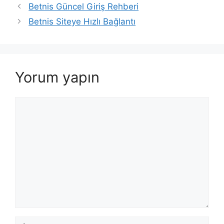
Betnis Güncel Giriş Rehberi
Betnis Siteye Hızlı Bağlantı
Yorum yapın
Yorum
İsim