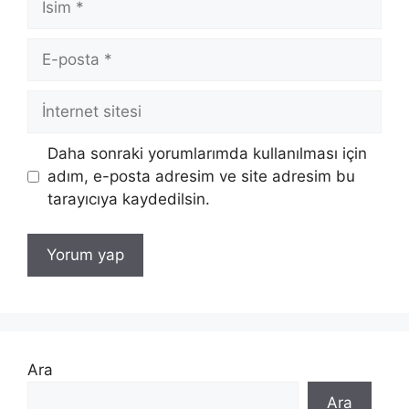
E-
posta
İnternet
sitesi
Daha sonraki yorumlarımda kullanılması için
adım, e-posta adresim ve site adresim bu
tarayıcıya kaydedilsin.
Ara
Ara