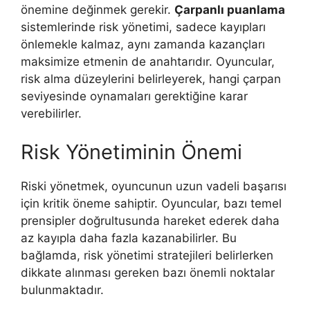
önemine değinmek gerekir.
Çarpanlı puanlama
sistemlerinde risk yönetimi, sadece kayıpları
önlemekle kalmaz, aynı zamanda kazançları
maksimize etmenin de anahtarıdır. Oyuncular,
risk alma düzeylerini belirleyerek, hangi çarpan
seviyesinde oynamaları gerektiğine karar
verebilirler.
Risk Yönetiminin Önemi
Riski yönetmek, oyuncunun uzun vadeli başarısı
için kritik öneme sahiptir. Oyuncular, bazı temel
prensipler doğrultusunda hareket ederek daha
az kayıpla daha fazla kazanabilirler. Bu
bağlamda, risk yönetimi stratejileri belirlerken
dikkate alınması gereken bazı önemli noktalar
bulunmaktadır.