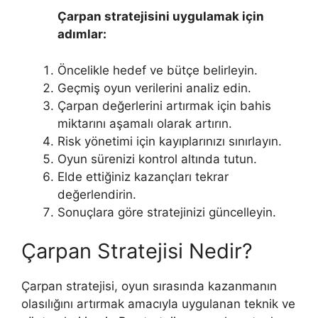
Çarpan stratejisini uygulamak için
adımlar:
Öncelikle hedef ve bütçe belirleyin.
Geçmiş oyun verilerini analiz edin.
Çarpan değerlerini artırmak için bahis
miktarını aşamalı olarak artırın.
Risk yönetimi için kayıplarınızı sınırlayın.
Oyun sürenizi kontrol altında tutun.
Elde ettiğiniz kazançları tekrar
değerlendirin.
Sonuçlara göre stratejinizi güncelleyin.
Çarpan Stratejisi Nedir?
Çarpan stratejisi, oyun sırasında kazanmanın
olasılığını artırmak amacıyla uygulanan teknik ve