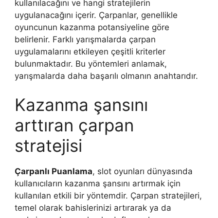
kullanılacağını ve hangi stratejilerin
uygulanacağını içerir. Çarpanlar, genellikle
oyuncunun kazanma potansiyeline göre
belirlenir. Farklı yarışmalarda çarpan
uygulamalarını etkileyen çeşitli kriterler
bulunmaktadır. Bu yöntemleri anlamak,
yarışmalarda daha başarılı olmanın anahtarıdır.
Kazanma şansını
arttıran çarpan
stratejisi
Çarpanlı Puanlama
, slot oyunları dünyasında
kullanıcıların kazanma şansını artırmak için
kullanılan etkili bir yöntemdir. Çarpan stratejileri,
temel olarak bahislerinizi artırarak ya da