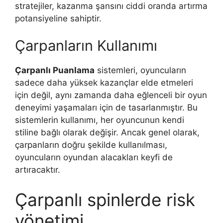
stratejiler, kazanma şansını ciddi oranda artırma
potansiyeline sahiptir.
Çarpanların Kullanımı
Çarpanlı Puanlama
sistemleri, oyuncuların
sadece daha yüksek kazançlar elde etmeleri
için değil, aynı zamanda daha eğlenceli bir oyun
deneyimi yaşamaları için de tasarlanmıştır. Bu
sistemlerin kullanımı, her oyuncunun kendi
stiline bağlı olarak değişir. Ancak genel olarak,
çarpanların doğru şekilde kullanılması,
oyuncuların oyundan alacakları keyfi de
artıracaktır.
Çarpanlı spinlerde risk
yönetimi