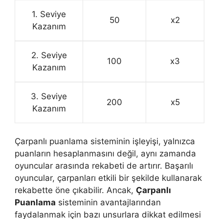
1. Seviye
50
x2
Kazanım
2. Seviye
100
x3
Kazanım
3. Seviye
200
x5
Kazanım
Çarpanlı puanlama sisteminin işleyişi, yalnızca
puanların hesaplanmasını değil, aynı zamanda
oyuncular arasında rekabeti de artırır. Başarılı
oyuncular, çarpanları etkili bir şekilde kullanarak
rekabette öne çıkabilir. Ancak,
Çarpanlı
Puanlama
sisteminin avantajlarından
faydalanmak için bazı unsurlara dikkat edilmesi