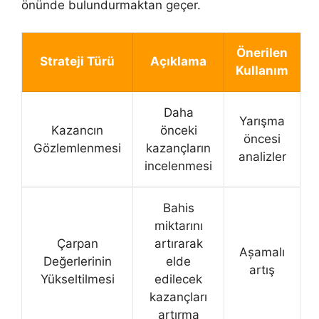
önünde bulundurmaktan geçer.
Önerilen
Strateji Türü
Açıklama
Kullanım
Daha
Yarışma
Kazancın
önceki
öncesi
Gözlemlenmesi
kazançların
analizler
incelenmesi
Bahis
miktarını
Çarpan
artırarak
Așamalı
Değerlerinin
elde
artış
Yükseltilmesi
edilecek
kazançları
artırma