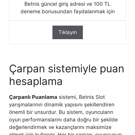
Betnis güncel giriş adresi ve 100 TL
deneme bonusundan faydalanmak için
Tıklayın
Çarpan sistemiyle puan
hesaplama
Çarpanlı Puanlama
sistemi, Betnis Slot
yarışmalarının dinamik yapısını şekillendiren
önemli bir unsurdur. Bu sistem, oyuncuların
oyun performanslarını daha doğru bir şekilde
değerlendirmek ve kazançlarını maksimize
etmek için kullanılır. Her bir çarpan, oyuncunun