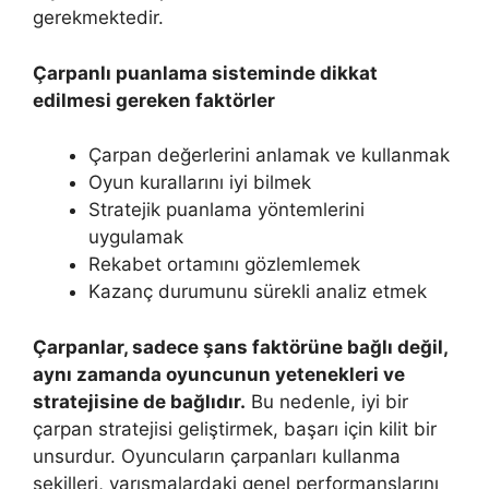
gerekmektedir.
Çarpanlı puanlama sisteminde dikkat
edilmesi gereken faktörler
Çarpan değerlerini anlamak ve kullanmak
Oyun kurallarını iyi bilmek
Stratejik puanlama yöntemlerini
uygulamak
Rekabet ortamını gözlemlemek
Kazanç durumunu sürekli analiz etmek
Çarpanlar, sadece şans faktörüne bağlı değil,
aynı zamanda oyuncunun yetenekleri ve
stratejisine de bağlıdır.
Bu nedenle, iyi bir
çarpan stratejisi geliştirmek, başarı için kilit bir
unsurdur. Oyuncuların çarpanları kullanma
şekilleri, yarışmalardaki genel performanslarını