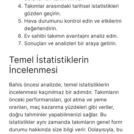
Takımlar arasındaki tarihsel istatistikleri
gözden geçirin.
Hava durumunu kontrol edin ve etkilerini
değerlendirin.
Ev sahibi takımın avantajını analiz edin.
Sonuçları ve analizleri bir araya getirin.
Temel İstatistiklerin
İncelenmesi
Bahis öncesi analizde, temel istatistiklerin
incelenmesi kaçınılmaz bir adımdır. Takımların
önceki performansları, gol atma ve yeme
oranları, maç kazanma yüzdeleri gibi veriler,
doğru tahminler yapabilmenizi sağlar. Bu
istatistikler aynı zamanda takımların genel form
durumu hakkında size bilgi verir. Dolayısıyla, bu