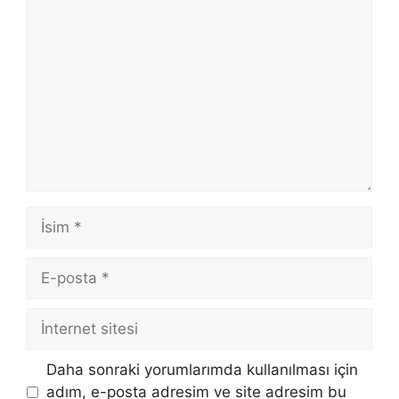
Yorum
İsim
E-
posta
İnternet
sitesi
Daha sonraki yorumlarımda kullanılması için
adım, e-posta adresim ve site adresim bu