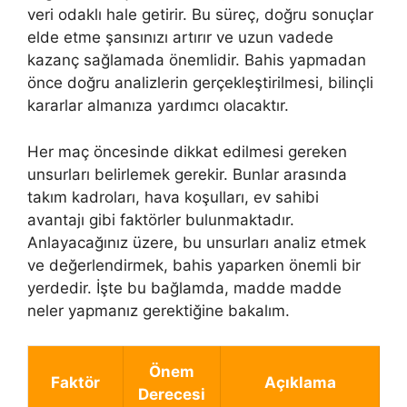
veri odaklı hale getirir. Bu süreç, doğru sonuçlar
elde etme şansınızı artırır ve uzun vadede
kazanç sağlamada önemlidir. Bahis yapmadan
önce doğru analizlerin gerçekleştirilmesi, bilinçli
kararlar almanıza yardımcı olacaktır.
Her maç öncesinde dikkat edilmesi gereken
unsurları belirlemek gerekir. Bunlar arasında
takım kadroları, hava koşulları, ev sahibi
avantajı gibi faktörler bulunmaktadır.
Anlayacağınız üzere, bu unsurları analiz etmek
ve değerlendirmek, bahis yaparken önemli bir
yerdedir. İşte bu bağlamda, madde madde
neler yapmanız gerektiğine bakalım.
Önem
Faktör
Açıklama
Derecesi