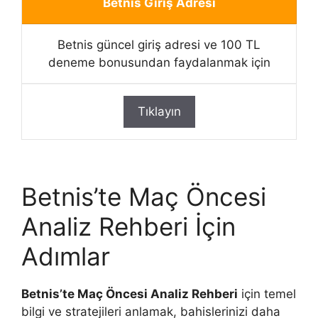
Betnis Giriş Adresi
Betnis güncel giriş adresi ve 100 TL
deneme bonusundan faydalanmak için
Tıklayın
Betnis’te Maç Öncesi
Analiz Rehberi İçin
Adımlar
Betnis’te Maç Öncesi Analiz Rehberi
için temel
bilgi ve stratejileri anlamak, bahislerinizi daha