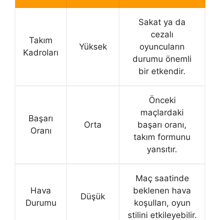
Sakat ya da
cezalı
Takım
Yüksek
oyuncuların
Kadroları
durumu önemli
bir etkendir.
Önceki
maçlardaki
Başarı
Orta
başarı oranı,
Oranı
takım formunu
yansıtır.
Maç saatinde
Hava
beklenen hava
Düşük
Durumu
koşulları, oyun
stilini etkileyebilir.