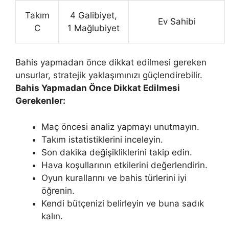
Takım
4 Galibiyet,
Ev Sahibi
C
1 Mağlubiyet
Bahis yapmadan önce dikkat edilmesi gereken
unsurlar, stratejik yaklaşımınızı güçlendirebilir.
Bahis Yapmadan Önce Dikkat Edilmesi
Gerekenler:
Maç öncesi analiz yapmayı unutmayın.
Takım istatistiklerini inceleyin.
Son dakika değişikliklerini takip edin.
Hava koşullarının etkilerini değerlendirin.
Oyun kurallarını ve bahis türlerini iyi
öğrenin.
Kendi bütçenizi belirleyin ve buna sadık
kalın.