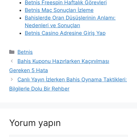
Betnis Freespin Haftalık Görevleri
Betnis Maç Sonuçları İzleme
Bahislerde Oran Düşüşlerinin Anlamı:
Nedenleri ve Sonuçları
Betnis Casino Adresine Giriş Yap
Kategoriler
Betnis
Bahis Kuponu Hazırlarken Kaçınılması
Gereken 5 Hata
Canlı Yayın İzlerken Bahis Oynama Taktikleri:
Bilgilerle Dolu Bir Rehber
Yorum yapın