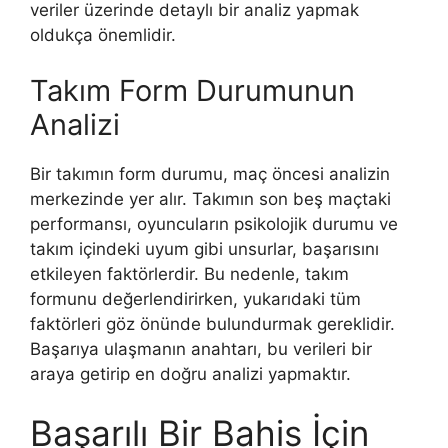
veriler üzerinde detaylı bir analiz yapmak
oldukça önemlidir.
Takım Form Durumunun
Analizi
Bir takımın form durumu, maç öncesi analizin
merkezinde yer alır. Takımın son beş maçtaki
performansı, oyuncuların psikolojik durumu ve
takım içindeki uyum gibi unsurlar, başarısını
etkileyen faktörlerdir. Bu nedenle, takım
formunu değerlendirirken, yukarıdaki tüm
faktörleri göz önünde bulundurmak gereklidir.
Başarıya ulaşmanın anahtarı, bu verileri bir
araya getirip en doğru analizi yapmaktır.
Başarılı Bir Bahis İçin