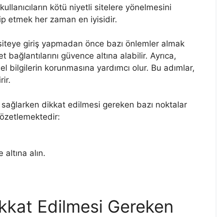
ullanıcıların kötü niyetli sitelere yönelmesini
ip etmek her zaman en iyisidir.
a siteye giriş yapmadan önce bazı önlemler almak
t bağlantılarını güvence altına alabilir. Ayrıca,
el bilgilerin korunmasına yardımcı olur. Bu adımlar,
ir.
 sağlarken dikkat edilmesi gereken bazı noktalar
 özetlemektedir:
altına alın.
ikkat Edilmesi Gereken