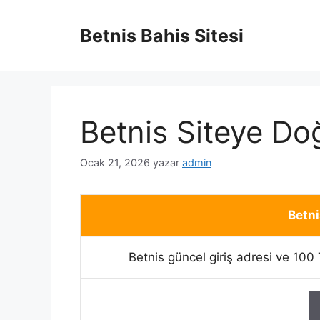
İçeriğe
atla
Betnis Bahis Sitesi
Betnis Siteye Do
Ocak 21, 2026
yazar
admin
Betni
Betnis güncel giriş adresi ve 1