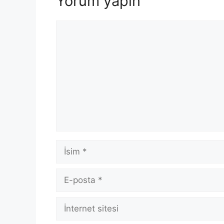
Yorum yapın
Yorum
İsim
E-
posta
İnternet
sitesi