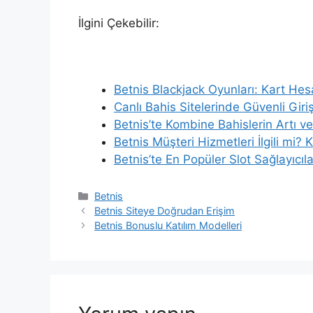
İlgini Çekebilir:
Betnis Blackjack Oyunları: Kart Hesa
Canlı Bahis Sitelerinde Güvenli Giri
Betnis’te Kombine Bahislerin Artı 
Betnis Müşteri Hizmetleri İlgili mi
Betnis’te En Popüler Slot Sağlayıcıla
Kategoriler
Betnis
Betnis Siteye Doğrudan Erişim
Betnis Bonuslu Katılım Modelleri