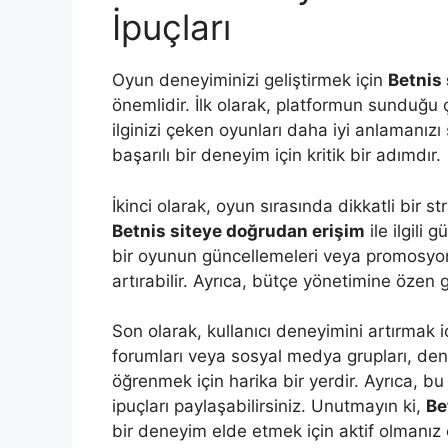
İpuçları
Oyun deneyiminizi geliştirmek için
Betnis
önemlidir. İlk olarak, platformun sunduğu ç
ilginizi çeken oyunları daha iyi anlamanızı
başarılı bir deneyim için kritik bir adımdır.
İkinci olarak, oyun sırasında dikkatli bir str
Betnis siteye doğrudan erişim
ile ilgili 
bir oyunun güncellemeleri veya promosyonl
artırabilir. Ayrıca, bütçe yönetimine özen 
Son olarak, kullanıcı deneyimini artırmak i
forumları veya sosyal medya grupları, de
öğrenmek için harika bir yerdir. Ayrıca, bu
ipuçları paylaşabilirsiniz. Unutmayın ki,
Be
bir deneyim elde etmek için aktif olmanız 