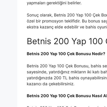
yapmaları gerektiğini belirler.
Sonuç olarak, Betnis 200 Yap 100 Çek Bonus
özel bir promosyon teklifidir. Bu bonus saye
ekstra kazanç elde edebilir ve bahis oyunlar
Betnis 200 Yap 100 
Betnis 200 Yap 100 Çek Bonusu Nedir?
Betnis 200 Yap 100 Çek Bonusu, bahis se
sayesinde, yatırdığınız miktarın iki katı 
yatırdığınızda 200 TL bahis oynayabilirsin
kazancı da çekebilirsiniz.
Betnis 200 Yap 100 Çek Bonusu Nasıl Al