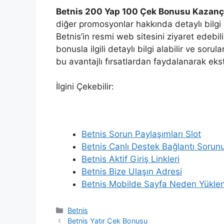
Betnis 200 Yap 100 Çek Bonusu Kazançları 
diğer promosyonlar hakkında detaylı bilgi 
Betnis’in resmi web sitesini ziyaret edebili
bonusla ilgili detaylı bilgi alabilir ve soru
bu avantajlı fırsatlardan faydalanarak e
İlgini Çekebilir:
Betnis Sorun Paylaşımları Slot
Betnis Canlı Destek Bağlantı Soru
Betnis Aktif Giriş Linkleri
Betnis Bize Ulaşın Adresi
Betnis Mobilde Sayfa Neden Yükle
Kategoriler
Betnis
Betnis Yatır Çek Bonusu