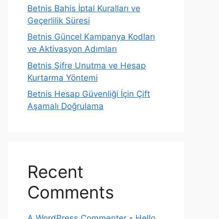
Betnis Bahis İptal Kuralları ve
Geçerlilik Süresi
Betnis Güncel Kampanya Kodları
ve Aktivasyon Adımları
Betnis Şifre Unutma ve Hesap
Kurtarma Yöntemi
Betnis Hesap Güvenliği İçin Çift
Aşamalı Doğrulama
Recent
Comments
A WordPress Commenter
-
Hello