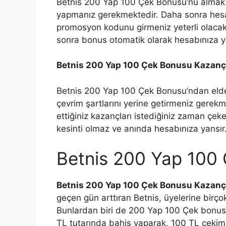
Betnis 200 Yap 100 Çek Bonusu’nu almak iç
yapmanız gerekmektedir. Daha sonra hesab
promosyon kodunu girmeniz yeterli olacak
sonra bonus otomatik olarak hesabınıza y
Betnis 200 Yap 100 Çek Bonusu Kazançl
Betnis 200 Yap 100 Çek Bonusu’ndan elde et
çevrim şartlarını yerine getirmeniz gerekme
ettiğiniz kazançları istediğiniz zaman çeke
kesinti olmaz ve anında hesabınıza yansır
Betnis 200 Yap 100 
Betnis 200 Yap 100 Çek Bonusu Kazançl
geçen gün arttıran Betnis, üyelerine birç
Bunlardan biri de 200 Yap 100 Çek bonusu
TL tutarında bahis yaparak, 100 TL çeki