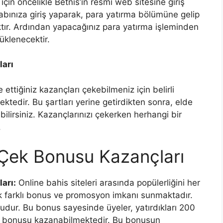
in öncelikle Betnis’in resmi web sitesine giriş
ınıza giriş yaparak, para yatırma bölümüne gelip
tır. Ardından yapacağınız para yatırma işleminden
üklenecektir.
arı
tiğiniz kazançları çekebilmeniz için belirli
ktedir. Bu şartları yerine getirdikten sonra, elde
bilirsiniz. Kazançlarınızı çekerken herhangi bir
.
Çek Bonusu Kazançları
arı:
Online bahis siteleri arasında popülerliğini her
ok farklı bonus ve promosyon imkanı sunmaktadır.
dur. Bu bonus sayesinde üyeler, yatırdıkları 200
m bonusu kazanabilmektedir. Bu bonusun