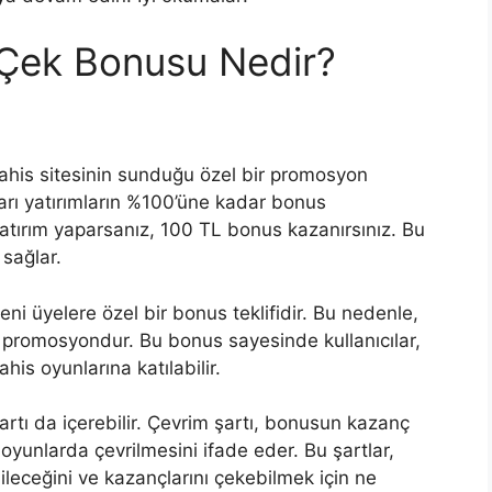
 Çek Bonusu Nedir?
his sitesinin sunduğu özel bir promosyon
kları yatırımların %100’üne kadar bonus
 yatırım yaparsanız, 100 TL bonus kazanırsınız. Bu
sağlar.
i üyelere özel bir bonus teklifidir. Bu nedenle,
r promosyondur. Bu bonus sayesinde kullanıcılar,
his oyunlarına katılabilir.
tı da içerebilir. Çevrim şartı, bonusun kazanç
ın oyunlarda çevrilmesini ifade eder. Bu şartlar,
bileceğini ve kazançlarını çekebilmek için ne