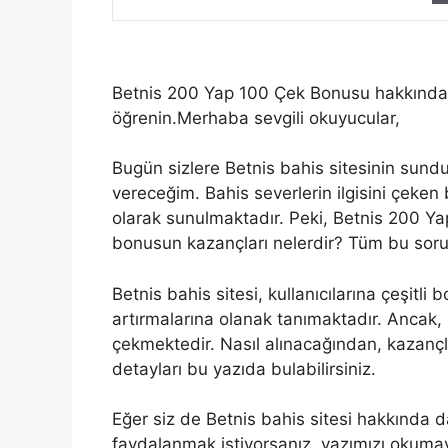
Betnis 200 Yap 100 Çek Bonusu hakkında bil
öğrenin.Merhaba sevgili okuyucular,
Bugün sizlere Betnis bahis sitesinin sun
vereceğim. Bahis severlerin ilgisini çeken 
olarak sunulmaktadır. Peki, Betnis 200 Ya
bonusun kazançları nelerdir? Tüm bu sorul
Betnis bahis sitesi, kullanıcılarına çeşitl
artırmalarına olanak tanımaktadır. Ancak,
çekmektedir. Nasıl alınacağından, kazançl
detayları bu yazıda bulabilirsiniz.
Eğer siz de Betnis bahis sitesi hakkında 
faydalanmak istiyorsanız, yazımızı okuma