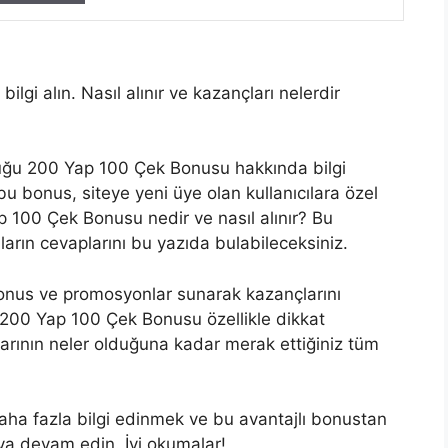
gi alın. Nasıl alınır ve kazançları nelerdir
duğu 200 Yap 100 Çek Bonusu hakkında bilgi
bu bonus, siteye yeni üye olan kullanıcılara özel
p 100 Çek Bonusu nedir ve nasıl alınır? Bu
arın cevaplarını bu yazıda bulabileceksiniz.
i bonus ve promosyonlar sunarak kazançlarını
 200 Yap 100 Çek Bonusu özellikle dikkat
arının neler olduğuna kadar merak ettiğiniz tüm
daha fazla bilgi edinmek ve bu avantajlı bonustan
ya devam edin. İyi okumalar!