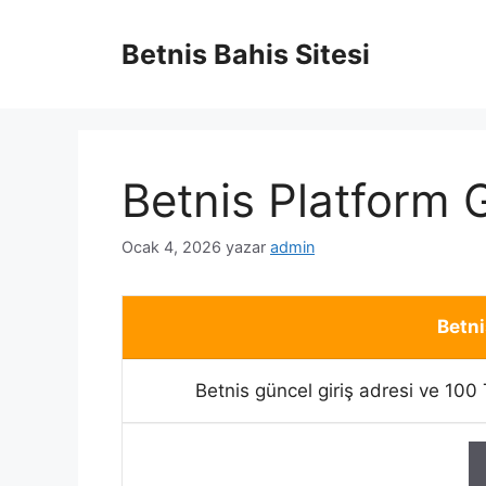
İçeriğe
atla
Betnis Bahis Sitesi
Betnis Platform 
Ocak 4, 2026
yazar
admin
Betni
Betnis güncel giriş adresi ve 1