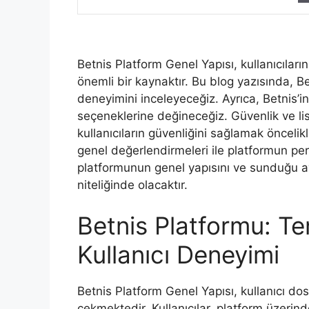
Betnis Platform Genel Yapısı, kullanıcıları
önemli bir kaynaktır. Bu blog yazısında, Be
deneyimini inceleyeceğiz. Ayrıca, Betnis’i
seçeneklerine değineceğiz. Güvenlik ve lis
kullanıcıların güvenliğini sağlamak öncelikl
genel değerlendirmeleri ile platformun per
platformunun genel yapısını ve sunduğu av
niteliğinde olacaktır.
Betnis Platformu: Tem
Kullanıcı Deneyimi
Betnis Platform Genel Yapısı, kullanıcı do
çekmektedir. Kullanıcılar, platform üzerinde