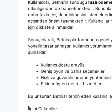
Kullanıcılar, Betnis’in sunduğu
hızlı ödem
etkinliğinden de bahsetmektedir. Bununla b
daha fazla çeşitlendirilmesini istemektedir.
açısından önem taşımaktadır. Kullanıcıların
için dikkate alınmalıdır.
Sonuç olarak, Betnis platformunun genel yap
yönelik tasarlanmıştır. Kullanıcı yorumları
şunlardır:
Kullanıcı dostu arayüz
Geniş oyun ve bahis seçenekleri
Hızlı ve güvenilir ödeme yöntemleri
Etkin müşteri destek hizmetleri
Bu unsurlar, Betnis’i tercih eden kullanıcı
İlgini Çekebilir: