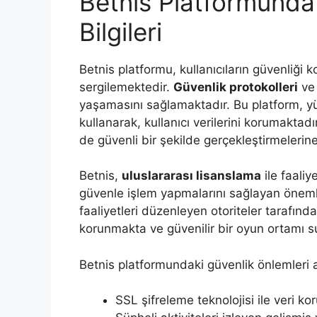
Betnis Platformunda
Bilgileri
Betnis platformu, kullanıcıların güvenliğ
sergilemektedir.
Güvenlik protokolleri
ve 
yaşamasını sağlamaktadır. Bu platform, yü
kullanarak, kullanıcı verilerini korumaktadır
de güvenli bir şekilde gerçekleştirmelerin
Betnis,
uluslararası lisanslama
ile faaliy
güvenle işlem yapmalarını sağlayan önemli 
faaliyetleri düzenleyen otoriteler tarafınd
korunmakta ve güvenilir bir oyun ortamı s
Betnis platformundaki güvenlik önlemleri 
SSL şifreleme teknolojisi ile veri ko