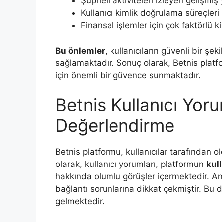
Şüpheli aktiviteleri izleyen gelişmiş 
Kullanıcı kimlik doğrulama süreçleri
Finansal işlemler için çok faktörlü 
Bu önlemler
, kullanıcıların güvenli bir ş
sağlamaktadır. Sonuç olarak, Betnis platfor
için önemli bir güvence sunmaktadır.
Betnis Kullanıcı Yor
Değerlendirme
Betnis platformu, kullanıcılar tarafından 
olarak, kullanıcı yorumları, platformun
kul
hakkında olumlu görüşler içermektedir. A
bağlantı sorunlarına dikkat çekmiştir. Bu 
gelmektedir.