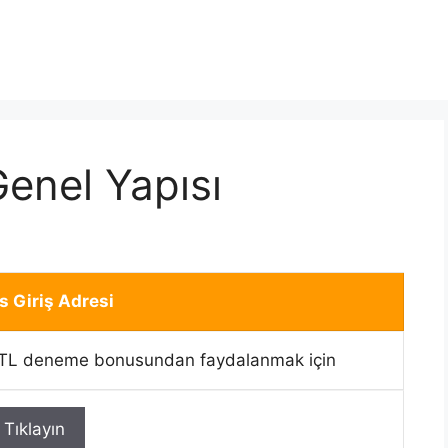
Genel Yapısı
s Giriş Adresi
00 TL deneme bonusundan faydalanmak için
Tıklayın