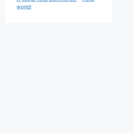
world!