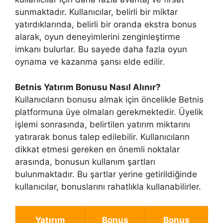
sunmaktadır. Kullanıcılar, belirli bir miktar
yatırdıklarında, belirli bir oranda ekstra bonus
alarak, oyun deneyimlerini zenginleştirme
imkanı bulurlar. Bu sayede daha fazla oyun
oynama ve kazanma şansı elde edilir.
Betnis Yatırım Bonusu Nasıl Alınır?
Kullanıcıların bonusu almak için öncelikle Betnis
platformuna üye olmaları gerekmektedir. Üyelik
işlemi sonrasında, belirtilen yatırım miktarını
yatırarak bonus talep edilebilir. Kullanıcıların
dikkat etmesi gereken en önemli noktalar
arasında, bonusun kullanım şartları
bulunmaktadır. Bu şartlar yerine getirildiğinde
kullanıcılar, bonuslarını rahatlıkla kullanabilirler.
Yatırım
Bonus
Bonus