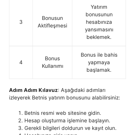
Yatırım
bonusunun
Bonusun
3
hesabınıza
Aktifleşmesi
yansımasını
beklemek.
Bonus ile bahis
Bonus
4
yapmaya
Kullanımı
başlamak.
Adım Adım Kılavuz
: Aşağıdaki adımları
izleyerek Betnis yatırım bonusunu alabilirsiniz:
Betnis resmi web sitesine gidin.
Hesap oluşturma işlemine başlayın.
Gerekli bilgileri doldurun ve kayıt olun.