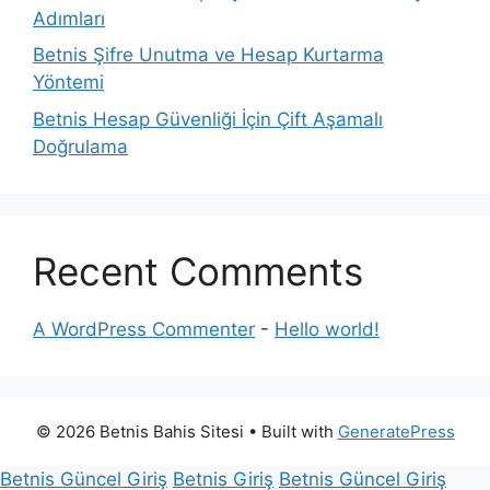
Adımları
Betnis Şifre Unutma ve Hesap Kurtarma
Yöntemi
Betnis Hesap Güvenliği İçin Çift Aşamalı
Doğrulama
Recent Comments
A WordPress Commenter
-
Hello world!
© 2026 Betnis Bahis Sitesi
• Built with
GeneratePress
Betnis Güncel Giriş
Betnis Giriş
Betnis Güncel Giriş