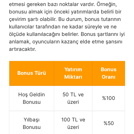
etmesi gereken bazı noktalar vardır. Örneğin,
bonusu almak için önceki yatırımlarda belirli bir
çevirim şartı olabilir. Bu durum, bonus tutarının
kullanıcılar tarafından ne kadar süreyle ve ne
ölçüde kullanılacağını belirler. Bonus şartlarını iyi
anlamak, oyuncuların kazanç elde etme şansını
artıracaktır.
Yatırım
Bonus
Bonus Türü
Miktarı
Oranı
Hoş Geldin
50 TL ve
%100
Bonusu
üzeri
Yılbaşı
100 TL ve
%50
Bonusu
üzeri