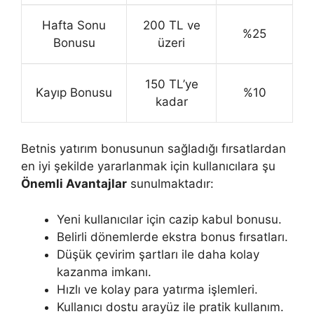
Hafta Sonu
200 TL ve
%25
Bonusu
üzeri
150 TL’ye
Kayıp Bonusu
%10
kadar
Betnis yatırım bonusunun sağladığı fırsatlardan
en iyi şekilde yararlanmak için kullanıcılara şu
Önemli Avantajlar
sunulmaktadır:
Yeni kullanıcılar için cazip kabul bonusu.
Belirli dönemlerde ekstra bonus fırsatları.
Düşük çevirim şartları ile daha kolay
kazanma imkanı.
Hızlı ve kolay para yatırma işlemleri.
Kullanıcı dostu arayüz ile pratik kullanım.