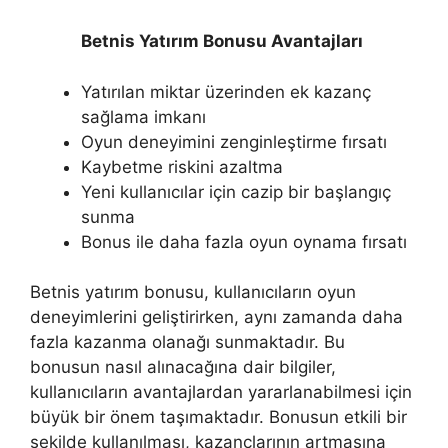
Betnis Yatırım Bonusu Avantajları
Yatırılan miktar üzerinden ek kazanç
sağlama imkanı
Oyun deneyimini zenginleştirme fırsatı
Kaybetme riskini azaltma
Yeni kullanıcılar için cazip bir başlangıç
sunma
Bonus ile daha fazla oyun oynama fırsatı
Betnis yatırım bonusu, kullanıcıların oyun
deneyimlerini geliştirirken, aynı zamanda daha
fazla kazanma olanağı sunmaktadır. Bu
bonusun nasıl alınacağına dair bilgiler,
kullanıcıların avantajlardan yararlanabilmesi için
büyük bir önem taşımaktadır. Bonusun etkili bir
şekilde kullanılması, kazançlarının artmasına