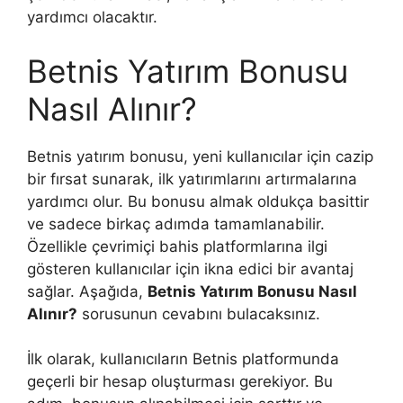
yardımcı olacaktır.
Betnis Yatırım Bonusu
Nasıl Alınır?
Betnis yatırım bonusu, yeni kullanıcılar için cazip
bir fırsat sunarak, ilk yatırımlarını artırmalarına
yardımcı olur. Bu bonusu almak oldukça basittir
ve sadece birkaç adımda tamamlanabilir.
Özellikle çevrimiçi bahis platformlarına ilgi
gösteren kullanıcılar için ikna edici bir avantaj
sağlar. Aşağıda,
Betnis Yatırım Bonusu Nasıl
Alınır?
sorusunun cevabını bulacaksınız.
İlk olarak, kullanıcıların Betnis platformunda
geçerli bir hesap oluşturması gerekiyor. Bu