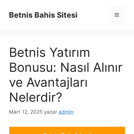
İçeriğe
atla
Betnis Bahis Sitesi
Menü
Betnis Yatırım
Bonusu: Nasıl Alınır
ve Avantajları
Nelerdir?
Mart 12, 2025
yazar
admin