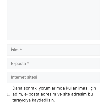
İsim
E-
posta
İnternet
sitesi
Daha sonraki yorumlarımda kullanılması için
adım, e-posta adresim ve site adresim bu
tarayıcıya kaydedilsin.