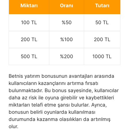
Miktarı
Oranı
Tutarı
100 TL
%50
50 TL
200 TL
%100
200 TL
500 TL
%200
1000 TL
Betnis yatırım bonusunun avantajları arasında
kullanıcıların kazançlarını artırma fırsatı
bulunmaktadır. Bu bonus sayesinde, kullanıcılar
daha az risk ile oyuna girebilir ve kaybettikleri
miktarları telafi etme şansı bulurlar. Ayrıca,
bonusun belirli oyunlarda kullanılması
durumunda kazanma olasılıkları da artırılmış
olur.