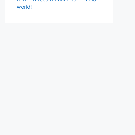
world!