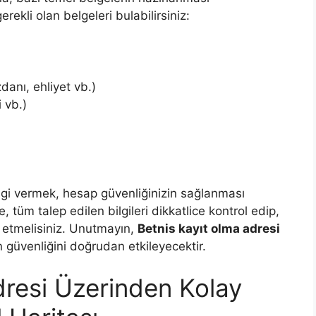
rekli olan belgeleri bulabilirsiniz:
danı, ehliyet vb.)
 vb.)
ilgi vermek, hesap güvenliğinizin sağlanması
 tüm talep edilen bilgileri dikkatlice kontrol edip,
t etmelisiniz. Unutmayın,
Betnis kayıt olma adresi
n güvenliğini doğrudan etkileyecektir.
dresi Üzerinden Kolay