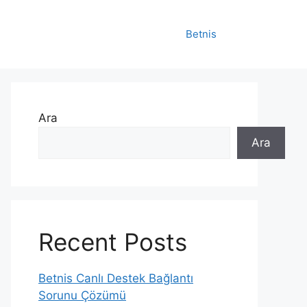
Betnis
Ara
Ara
Recent Posts
Betnis Canlı Destek Bağlantı
Sorunu Çözümü