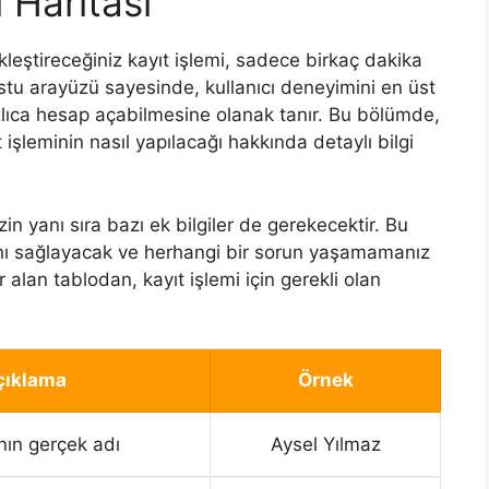
 Haritası
leştireceğiniz kayıt işlemi, sadece birkaç dakika
stu arayüzü sayesinde, kullanıcı deneyimini en üst
zlıca hesap açabilmesine olanak tanır. Bu bölümde,
işleminin nasıl yapılacağı hakkında detaylı bilgi
izin yanı sıra bazı ek bilgiler de gerekecektir. Bu
sını sağlayacak ve herhangi bir sorun yaşamamanız
alan tablodan, kayıt işlemi için gerekli olan
çıklama
Örnek
ının gerçek adı
Aysel Yılmaz