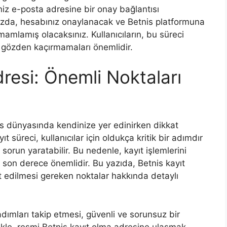
ğiniz e-posta adresine bir onay bağlantısı
nızda, hesabınız onaylanacak ve Betnis platformuna
mamlamış olacaksınız. Kullanıcıların, bu süreci
ı gözden kaçırmamaları önemlidir.
resi: Önemli Noktaları
is dünyasında kendinize yer edinirken dikkat
 süreci, kullanıcılar için oldukça kritik bir adımdır
sorun yaratabilir. Bu nedenle, kayıt işlemlerini
son derece önemlidir. Bu yazıda, Betnis kayıt
kat edilmesi gereken noktalar hakkında detaylı
 adımları takip etmesi, güvenli ve sorunsuz bir
kle, resmi Betnis kayıt olma adresine ulaşmak