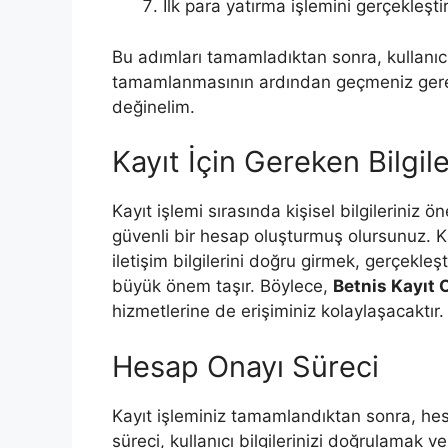
İlk para yatırma işlemini gerçekleştir
Bu adımları tamamladıktan sonra, kullanıcı 
tamamlanmasının ardından geçmeniz gerek
değinelim.
Kayıt İçin Gereken Bilgil
Kayıt işlemi sırasında kişisel bilgileriniz 
güvenli bir hesap oluşturmuş olursunuz. K
iletişim bilgilerini doğru girmek, gerçekl
büyük önem taşır. Böylece,
Betnis Kayıt 
hizmetlerine de erişiminiz kolaylaşacaktır.
Hesap Onayı Süreci
Kayıt işleminiz tamamlandıktan sonra, he
süreci, kullanıcı bilgilerinizi doğrulamak 