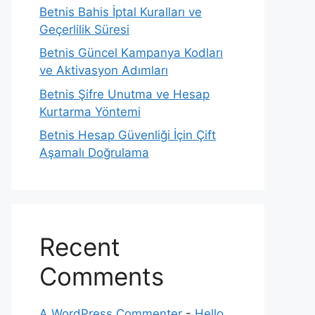
Betnis Bahis İptal Kuralları ve
Geçerlilik Süresi
Betnis Güncel Kampanya Kodları
ve Aktivasyon Adımları
Betnis Şifre Unutma ve Hesap
Kurtarma Yöntemi
Betnis Hesap Güvenliği İçin Çift
Aşamalı Doğrulama
Recent
Comments
A WordPress Commenter
-
Hello