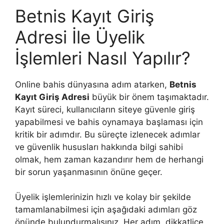
Betnis Kayıt Giriş
Adresi İle Üyelik
İşlemleri Nasıl Yapılır?
Online bahis dünyasına adım atarken,
Betnis
Kayıt Giriş Adresi
büyük bir önem taşımaktadır.
Kayıt süreci, kullanıcıların siteye güvenle giriş
yapabilmesi ve bahis oynamaya başlaması için
kritik bir adımdır. Bu süreçte izlenecek adımlar
ve güvenlik hususları hakkında bilgi sahibi
olmak, hem zaman kazandırır hem de herhangi
bir sorun yaşanmasının önüne geçer.
Üyelik işlemlerinizin hızlı ve kolay bir şekilde
tamamlanabilmesi için aşağıdaki adımları göz
önünde bulundurmalısınız. Her adım, dikkatlice