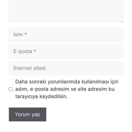
İsim
E-
posta
İnternet
sitesi
Daha sonraki yorumlarımda kullanılması için
adım, e-posta adresim ve site adresim bu
tarayıcıya kaydedilsin.