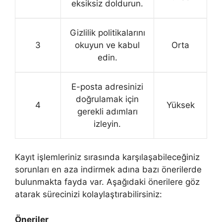
eksiksiz doldurun.
Gizlilik politikalarını
3
okuyun ve kabul
Orta
edin.
E-posta adresinizi
doğrulamak için
4
Yüksek
gerekli adımları
izleyin.
Kayıt işlemleriniz sırasında karşılaşabileceğiniz
sorunları en aza indirmek adına bazı önerilerde
bulunmakta fayda var. Aşağıdaki önerilere göz
atarak sürecinizi kolaylaştırabilirsiniz:
Öneriler