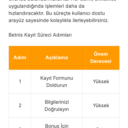
uygulandığında işlemleri daha da
hızlandıracaktır. Bu süreçte kullanıcı dostu
arayüz sayesinde kolaylıkla ilerleyebilirsiniz.
Betnis Kayıt Süreci Adımları
Önem
Adım
Açıklama
Derecesi
Kayıt Formunu
1
Yüksek
Doldurun
Bilgilerinizi
2
Yüksek
Doğrulayın
Bonus İçin