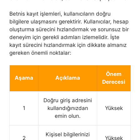
Betnis kayıt işlemleri, kullanıcıların doğru
bilgilere ulaşmasını gerektirir. Kullanıcılar, hesap
oluşturma sürecini hızlandırmak ve sorunsuz bir
deneyim için gerekli adımları izlemelidir. İşte
kayıt sürecini hızlandırmak için dikkate almanız
gereken önemli noktalar:
Önem
Aşama
Açıklama
Derecesi
Doğru giriş adresini
1
kullandığınızdan
Yüksek
emin olun.
Kişisel bilgilerinizi
2
Yüksek