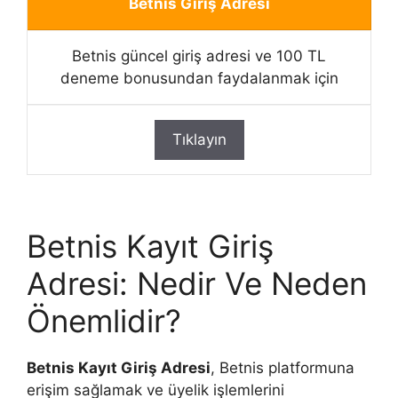
Betnis Giriş Adresi
Betnis güncel giriş adresi ve 100 TL
deneme bonusundan faydalanmak için
Tıklayın
Betnis Kayıt Giriş
Adresi: Nedir Ve Neden
Önemlidir?
Betnis Kayıt Giriş Adresi
, Betnis platformuna
erişim sağlamak ve üyelik işlemlerini