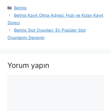
Kategoriler
Betnis
Betnis Kayıt Olma Adresi: Hızlı ve Kolay Kayıt
Süreci
Betnis Slot Oyunları: En Popüler Slot
Oyunlarını Deneyin
Yorum yapın
Yorum