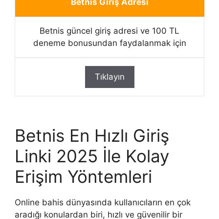
Betnis Giriş Adresi
Betnis güncel giriş adresi ve 100 TL
deneme bonusundan faydalanmak için
Tıklayın
Betnis En Hızlı Giriş
Linki 2025 İle Kolay
Erişim Yöntemleri
Online bahis dünyasında kullanıcıların en çok
aradığı konulardan biri, hızlı ve güvenilir bir