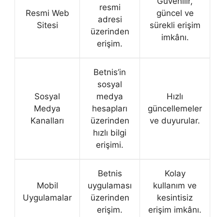
Güvenilir,
resmi
Resmi Web
güncel ve
adresi
Sitesi
sürekli erişim
üzerinden
imkânı.
erişim.
Betnis’in
sosyal
Sosyal
medya
Hızlı
Medya
hesapları
güncellemeler
Kanalları
üzerinden
ve duyurular.
hızlı bilgi
erişimi.
Betnis
Kolay
Mobil
uygulaması
kullanım ve
Uygulamalar
üzerinden
kesintisiz
erişim.
erişim imkânı.