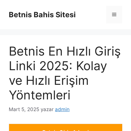
İçeriğe
atla
Betnis Bahis Sitesi
Menü
Betnis En Hızlı Giriş
Linki 2025: Kolay
ve Hızlı Erişim
Yöntemleri
Mart 5, 2025
yazar
admin