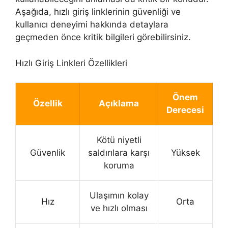
Aşağıda, hızlı giriş linklerinin güvenliği ve
kullanıcı deneyimi hakkında detaylara
geçmeden önce kritik bilgileri görebilirsiniz.
Hızlı Giriş Linkleri Özellikleri
Önem
Özellik
Açıklama
Derecesi
Kötü niyetli
Güvenlik
saldırılara karşı
Yüksek
koruma
Ulaşımın kolay
Hız
Orta
ve hızlı olması