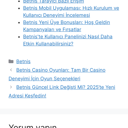
Betnis Tarayıcı Bazlı Erişim
Betnis Mobil Uygulaması: Hızlı Kurulum ve
Kullanıcı Deneyimi İncelemesi
Betnis Yeni Üye Bonusları: Hoş Geldin
Kampanyaları ve Fırsatlar
Betnis'te Kullanıcı Panelinizi Nasıl Daha
Etkin Kullanabilirsiniz?
Kategoriler
Betnis
Betnis Casino Oyunları: Tam Bir Casino
Deneyimi İçin Oyun Seçenekleri
Betnis Güncel Link Değişti Mi? 2025’te Yeni
Adresi Keşfedin!
Yorum yapın