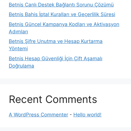
Betnis Canlı Destek Bağlantı Sorunu Çözümü
Betnis Bahis İptal Kuralları ve Geçerlilik Süresi
Betnis Güncel Kampanya Kodları ve Aktivasyon
Adımları
Betnis Şifre Unutma ve Hesap Kurtarma
Yöntemi
Betnis Hesap Güvenliği İçin Çift Aşamalı
Doğrulama
Recent Comments
A WordPress Commenter
-
Hello world!