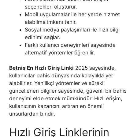
seçenekleri oluşturur.
Mobil uygulamalar ile her yerde hizmet
alabilme imkanı tanır.
Sosyal medya paylaşımları ile hızlı bilgi
edinimi sağlar.
Farklı kullanıcı deneyimleri sayesinde
alternatif yöntemler öğrenilir.
Betnis En Hızlı Giriş Linki
2025 sayesinde,
kullanıcılar bahis dünyasında kolaylıkla yer
alabilirler. Yenilikçi yöntemler ve sürekli
güncellenen bilgiler sayesinde, güvenli bir bahis
deneyimi elde etmek mümkündür. Hızlı erişim,
kullanıcının kazancını artıran en önemli
unsurlardan biridir.
Hızlı Giriş Linklerinin