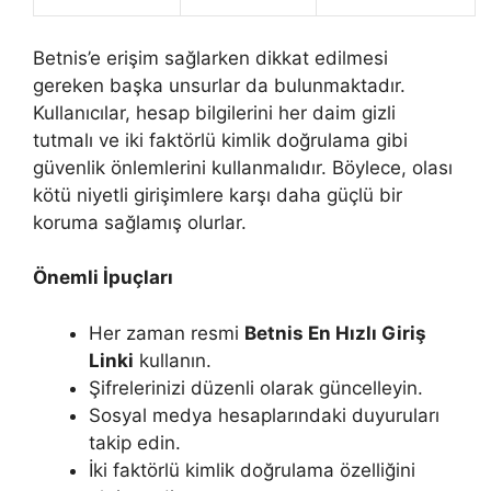
Betnis’e erişim sağlarken dikkat edilmesi
gereken başka unsurlar da bulunmaktadır.
Kullanıcılar, hesap bilgilerini her daim gizli
tutmalı ve iki faktörlü kimlik doğrulama gibi
güvenlik önlemlerini kullanmalıdır. Böylece, olası
kötü niyetli girişimlere karşı daha güçlü bir
koruma sağlamış olurlar.
Önemli İpuçları
Her zaman resmi
Betnis En Hızlı Giriş
Linki
kullanın.
Şifrelerinizi düzenli olarak güncelleyin.
Sosyal medya hesaplarındaki duyuruları
takip edin.
İki faktörlü kimlik doğrulama özelliğini