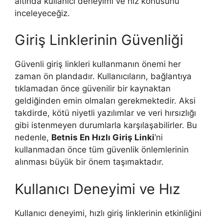
altında kullanıcı deneyimi ve hız konusunu
inceleyeceğiz.
Giriş Linklerinin Güvenliği
Güvenli giriş linkleri kullanmanın önemi her
zaman ön plandadır. Kullanıcıların, bağlantıya
tıklamadan önce güvenilir bir kaynaktan
geldiğinden emin olmaları gerekmektedir. Aksi
takdirde, kötü niyetli yazılımlar ve veri hırsızlığı
gibi istenmeyen durumlarla karşılaşabilirler. Bu
nedenle,
Betnis En Hızlı Giriş Linki
‘ni
kullanmadan önce tüm güvenlik önlemlerinin
alınması büyük bir önem taşımaktadır.
Kullanıcı Deneyimi ve Hız
Kullanıcı deneyimi, hızlı giriş linklerinin etkinliğini