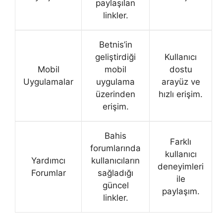
paylaşılan
linkler.
Betnis’in
geliştirdiği
Kullanıcı
Mobil
mobil
dostu
Uygulamalar
uygulama
arayüz ve
üzerinden
hızlı erişim.
erişim.
Bahis
Farklı
forumlarında
kullanıcı
Yardımcı
kullanıcıların
deneyimleri
Forumlar
sağladığı
ile
güncel
paylaşım.
linkler.