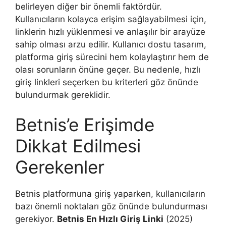
belirleyen diğer bir önemli faktördür.
Kullanıcıların kolayca erişim sağlayabilmesi için,
linklerin hızlı yüklenmesi ve anlaşılır bir arayüze
sahip olması arzu edilir. Kullanıcı dostu tasarım,
platforma giriş sürecini hem kolaylaştırır hem de
olası sorunların önüne geçer. Bu nedenle, hızlı
giriş linkleri seçerken bu kriterleri göz önünde
bulundurmak gereklidir.
Betnis’e Erişimde
Dikkat Edilmesi
Gerekenler
Betnis platformuna giriş yaparken, kullanıcıların
bazı önemli noktaları göz önünde bulundurması
gerekiyor.
Betnis En Hızlı Giriş Linki
(2025)