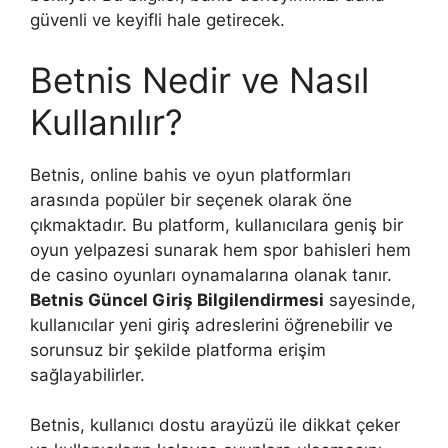
güvenli ve keyifli hale getirecek.
Betnis Nedir ve Nasıl
Kullanılır?
Betnis, online bahis ve oyun platformları
arasında popüler bir seçenek olarak öne
çıkmaktadır. Bu platform, kullanıcılara geniş bir
oyun yelpazesi sunarak hem spor bahisleri hem
de casino oyunları oynamalarına olanak tanır.
Betnis Güncel Giriş Bilgilendirmesi
sayesinde,
kullanıcılar yeni giriş adreslerini öğrenebilir ve
sorunsuz bir şekilde platforma erişim
sağlayabilirler.
Betnis, kullanıcı dostu arayüzü ile dikkat çeker