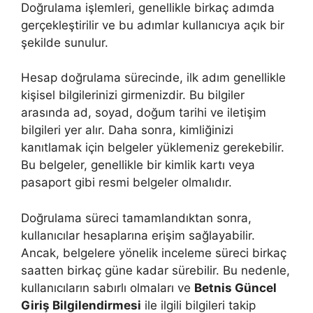
Doğrulama işlemleri, genellikle birkaç adımda
gerçekleştirilir ve bu adımlar kullanıcıya açık bir
şekilde sunulur.
Hesap doğrulama sürecinde, ilk adım genellikle
kişisel bilgilerinizi girmenizdir. Bu bilgiler
arasında ad, soyad, doğum tarihi ve iletişim
bilgileri yer alır. Daha sonra, kimliğinizi
kanıtlamak için belgeler yüklemeniz gerekebilir.
Bu belgeler, genellikle bir kimlik kartı veya
pasaport gibi resmi belgeler olmalıdır.
Doğrulama süreci tamamlandıktan sonra,
kullanıcılar hesaplarına erişim sağlayabilir.
Ancak, belgelere yönelik inceleme süreci birkaç
saatten birkaç güne kadar sürebilir. Bu nedenle,
kullanıcıların sabırlı olmaları ve
Betnis Güncel
Giriş Bilgilendirmesi
ile ilgili bilgileri takip