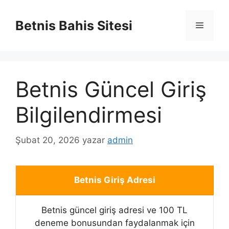
İçeriğe
atla
Betnis Bahis Sitesi
Menü
Betnis Güncel Giriş
Bilgilendirmesi
Şubat 20, 2026
yazar
admin
Betnis Giriş Adresi
Betnis güncel giriş adresi ve 100 TL
deneme bonusundan faydalanmak için