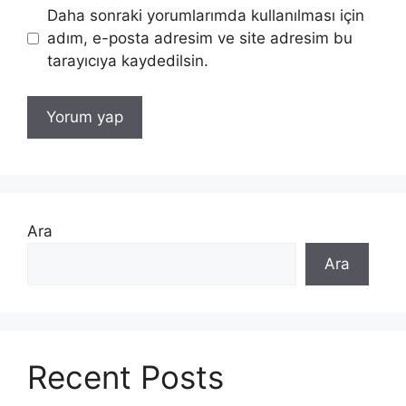
Daha sonraki yorumlarımda kullanılması için
adım, e-posta adresim ve site adresim bu
tarayıcıya kaydedilsin.
Ara
Ara
Recent Posts