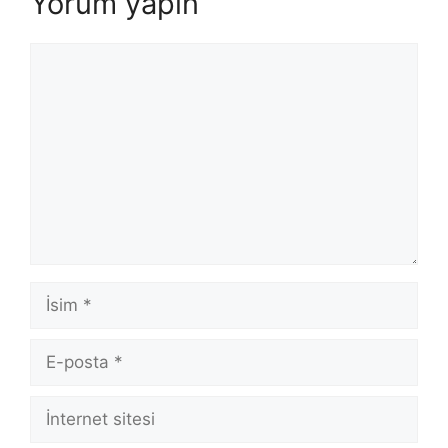
Yorum yapın
Yorum
İsim
E-
posta
İnternet
sitesi