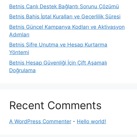
Betnis Canlı Destek Bağlantı Sorunu Çözümü
Betnis Bahis İptal Kuralları ve Geçerlilik Süresi
Betnis Güncel Kampanya Kodları ve Aktivasyon
Adımları
Betnis Şifre Unutma ve Hesap Kurtarma
Yöntemi
Betnis Hesap Güvenliği İçin Çift Aşamalı
Doğrulama
Recent Comments
A WordPress Commenter
-
Hello world!