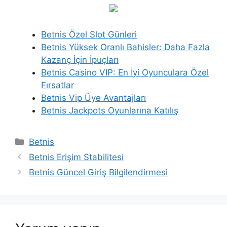
Betnis Özel Slot Günleri
Betnis Yüksek Oranlı Bahisler: Daha Fazla
Kazanç İçin İpuçları
Betnis Casino VIP: En İyi Oyunculara Özel
Fırsatlar
Betnis Vip Üye Avantajları
Betnis Jackpots Oyunlarına Katılış
Kategoriler
Betnis
Betnis Erişim Stabilitesi
Betnis Güncel Giriş Bilgilendirmesi