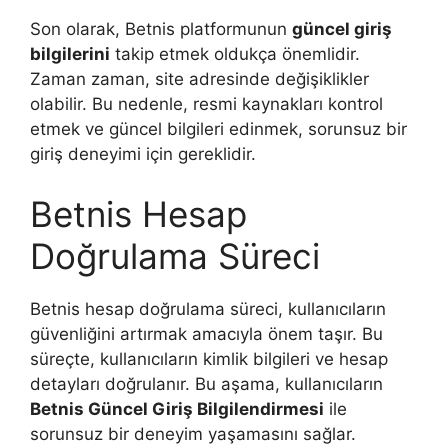
Son olarak, Betnis platformunun
güncel giriş
bilgilerini
takip etmek oldukça önemlidir.
Zaman zaman, site adresinde değişiklikler
olabilir. Bu nedenle, resmi kaynakları kontrol
etmek ve güncel bilgileri edinmek, sorunsuz bir
giriş deneyimi için gereklidir.
Betnis Hesap
Doğrulama Süreci
Betnis hesap doğrulama süreci, kullanıcıların
güvenliğini artırmak amacıyla önem taşır. Bu
süreçte, kullanıcıların kimlik bilgileri ve hesap
detayları doğrulanır. Bu aşama, kullanıcıların
Betnis Güncel Giriş Bilgilendirmesi
ile
sorunsuz bir deneyim yaşamasını sağlar.