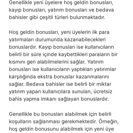
Genellikle yeni üyelere hoş geldin bonusları,
kayıp bonusları, yatırım bonusları ve bedava
bahisler gibi çeşitli türleri bulunmaktadır.
Hoş geldin bonusları, yeni üyelerin ilk para
yatırmaları durumunda kazanabilecekleri
bonuslardır. Kayıp bonusları ise kullanıcıların
belirli bir süre içinde kaybettikleri paraların bir
kısmını geri alabilmelerini sağlar. Yatırım
bonusları ise kullanıcıların yaptıkları yatırımlar
karşılığında ekstra bonuslar kazanmalarını
sağlar. Bedava bahisler ise belirli bir miktar
yatırım yapan kullanıcılara sunulan, ücretsiz
bahis yapma imkanı sağlayan bonuslardır.
Genellikle bu bonusları alabilmek için belirli
koşulların sağlanması gerekmektedir. Örneğin,
hoş geldin bonusunu alabilmek için yeni üye