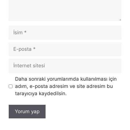
İsim
E-
posta
İnternet
sitesi
Daha sonraki yorumlarımda kullanılması için
adım, e-posta adresim ve site adresim bu
tarayıcıya kaydedilsin.