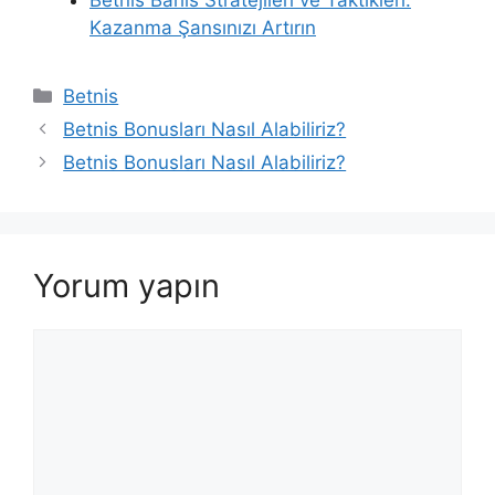
Betnis Bahis Stratejileri ve Taktikleri:
Kazanma Şansınızı Artırın
Kategoriler
Betnis
Betnis Bonusları Nasıl Alabiliriz?
Betnis Bonusları Nasıl Alabiliriz?
Yorum yapın
Yorum