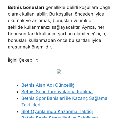
Betnis bonusları
genellikle belirli koşullara bağlı
olarak kullanılabilir. Bu koşulları önceden iyice
okumak ve anlamak, bonusları verimli bir
şekilde kullanmanızı sağlayacaktır. Ayrıca, her
bonusun farklı kullanım şartları olabileceği için,
bonusları kullanmadan önce bu şartları iyice
araştırmak önemlidir.
İlgini Çekebilir:
Betnis Alan Adı Güncelliği
Betnis Spor Turnuvalarına Katılma
Betnis Spor Bahisleri ile Kazanç Sağlama
Taktikleri
Slot Oyunlarında Kazanma Taktiği