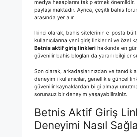
medya hesaplarını takip etmek önemlidir. Bu
paylaşılmaktadır. Ayrıca, çeşitli bahis foru
arasında yer alır.
İkinci olarak, bahis sitelerinin e-posta bül
kullanıcılarına yeni giriş linklerini ve öze
Betnis aktif giriş linkleri
hakkında en günce
güvenilir bahis blogları da yararlı bilgiler
Son olarak, arkadaşlarınızdan ve tanıdıklar
deneyimli kullanıcılar, genellikle güncel lin
güvenilir kaynaklardan bilgi almayı unut
sorunsuz bir deneyim yaşayabilirsiniz.
Betnis Aktif Giriş Lin
Deneyimi Nasıl Sağla