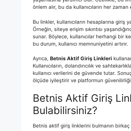
önlem alır, bu da kullanıcıların her zaman
Bu linkler, kullanıcıların hesaplarına giriş
Örneğin, siteye erişim sıkıntısı yaşandığı
sunar. Böylece, kullanıcılar herhangi bir k
bu durum, kullanıcı memnuniyetini artırır.
Ayrıca,
Betnis Aktif Giriş Linkleri
kullanar
Kullanıcıların, dolandırıcılık ve sahtekarl
kullanıcı verilerini de güvende tutar. Sonu
ölçüde iyileştirir ve platformun güvenilirliğin
Betnis Aktif Giriş Li
Bulabilirsiniz?
Betnis aktif giriş linklerini bulmanın birkaç 