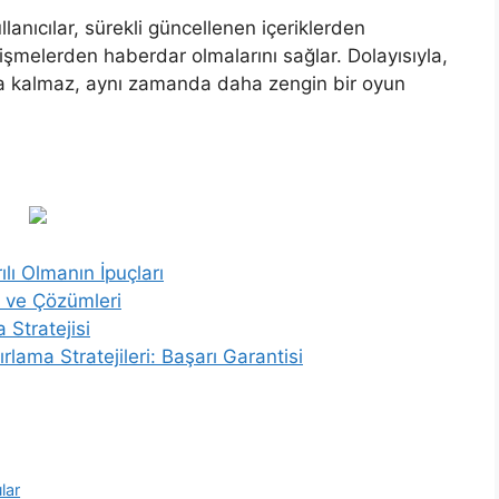
ullanıcılar, sürekli güncellenen içeriklerden
elişmelerden haberdar olmalarını sağlar. Dolayısıyla,
kla kalmaz, aynı zamanda daha zengin bir oyun
ılı Olmanın İpuçları
ar ve Çözümleri
Stratejisi
lama Stratejileri: Başarı Garantisi
lar