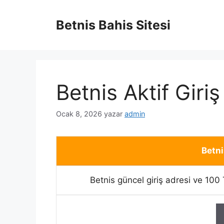
İçeriğe
atla
Betnis Bahis Sitesi
Betnis Aktif Giriş
Ocak 8, 2026
yazar
admin
Betni
Betnis güncel giriş adresi ve 1