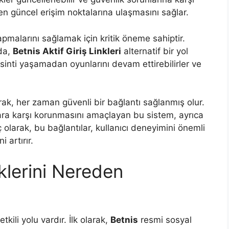
 en güncel erişim noktalarına ulaşmasını sağlar.
 yapmalarını sağlamak için kritik öneme sahiptir.
nda,
Betnis Aktif Giriş Linkleri
alternatif bir yol
esinti yaşamadan oyunlarını devam ettirebilirler ve
ak, her zaman güvenli bir bağlantı sağlanmış olur.
ıklara karşı korunmasını amaçlayan bu sistem, ayrıca
ç olarak, bu bağlantılar, kullanıcı deneyimini önemli
i artırır.
nklerini Nereden
etkili yolu vardır. İlk olarak,
Betnis
resmi sosyal