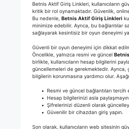
Betnis Aktif Giriş Linkleri, kullanıcıların
kritik bir rol oynamaktadır. Güvenlik, onl
Bu nedenle,
Betnis Aktif Giriş Linkleri
kul
minimize edebilir. Ayrıca, bu bağlantılar s
sağlayarak kesintisiz bir oyun deneyimi yaş
Güvenli bir oyun deneyimi için dikkat edil
Öncelikle, yalnızca resmi ve güncel
Betnis
birlikte, kullanıcıların hesap bilgilerini pa
güncellemeleri de gerekmektedir. Ayrıca, g
bilgilerin korunmasına yardımcı olur. Aşağıd
Resmi ve güncel bağlantıları tercih 
Hesap bilgilerinizi asla paylaşmayın
Şifrelerinizi düzenli olarak güncelley
Güvenilir bir cihazdan giriş yapın.
Son olarak, kullanıcıların web sitesinin güv