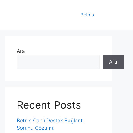
Betnis
Ara
Ara
Recent Posts
Betnis Canlı Destek Bağlantı
Sorunu Çözümü