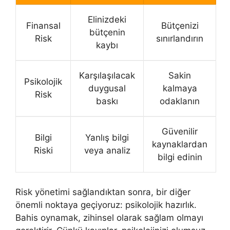
Elinizdeki
Finansal
Bütçenizi
bütçenin
Risk
sınırlandırın
kaybı
Karşılaşılacak
Sakin
Psikolojik
duygusal
kalmaya
Risk
baskı
odaklanın
Güvenilir
Bilgi
Yanlış bilgi
kaynaklardan
Riski
veya analiz
bilgi edinin
Risk yönetimi sağlandıktan sonra, bir diğer
önemli noktaya geçiyoruz: psikolojik hazırlık.
Bahis oynamak, zihinsel olarak sağlam olmayı