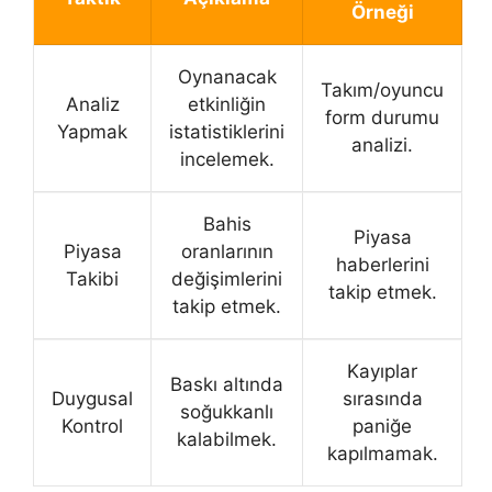
Örneği
Oynanacak
Takım/oyuncu
Analiz
etkinliğin
form durumu
Yapmak
istatistiklerini
analizi.
incelemek.
Bahis
Piyasa
Piyasa
oranlarının
haberlerini
Takibi
değişimlerini
takip etmek.
takip etmek.
Kayıplar
Baskı altında
Duygusal
sırasında
soğukkanlı
Kontrol
paniğe
kalabilmek.
kapılmamak.