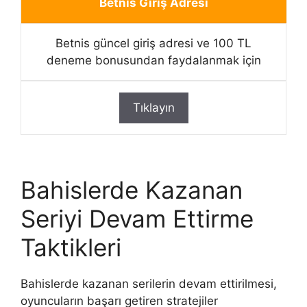
Betnis Giriş Adresi
Betnis güncel giriş adresi ve 100 TL
deneme bonusundan faydalanmak için
Tıklayın
Bahislerde Kazanan
Seriyi Devam Ettirme
Taktikleri
Bahislerde kazanan serilerin devam ettirilmesi,
oyuncuların başarı getiren stratejiler