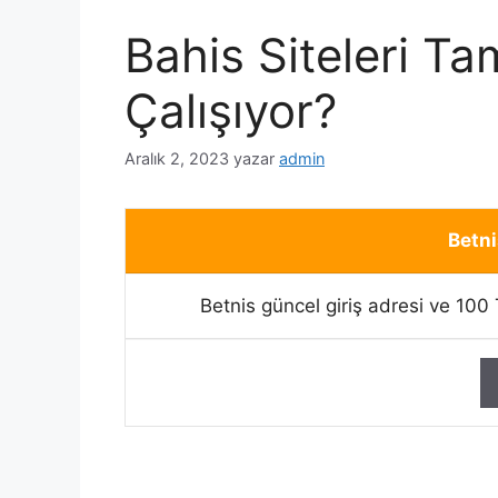
Bahis Siteleri Ta
Çalışıyor?
Aralık 2, 2023
yazar
admin
Betni
Betnis güncel giriş adresi ve 1