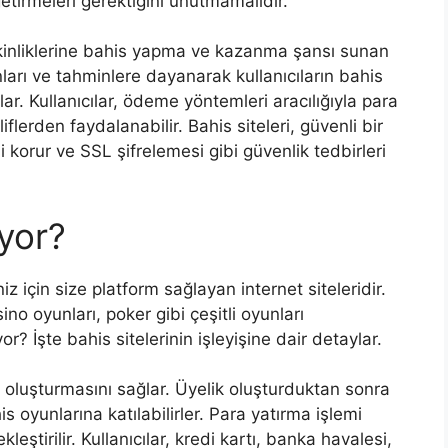
etirmeleri gerektiğini unutmamalıdır.
etkinliklerine bahis yapma ve kazanma şansı sunan
anları ve tahminlere dayanarak kullanıcıların bahis
r. Kullanıcılar, ödeme yöntemleri aracılığıyla para
liflerden faydalanabilir. Bahis siteleri, güvenli bir
ni korur ve SSL şifrelemesi gibi güvenlik tedbirleri
iyor?
z için size platform sağlayan internet siteleridir.
sino oyunları, poker gibi çeşitli oyunları
iyor? İşte bahis sitelerinin işleyişine dair detaylar.
lik oluşturmasını sağlar. Üyelik oluşturduktan sonra
is oyunlarına katılabilirler. Para yatırma işlemi
eştirilir. Kullanıcılar, kredi kartı, banka havalesi,