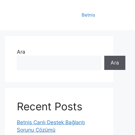
Betnis
Ara
Ara
Recent Posts
Betnis Canlı Destek Bağlantı
Sorunu Çözümü