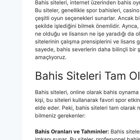
Bahis siteleri, internet üzerinden bahis o
Bu siteler, genellikle spor bahisleri, casin
çeşitli oyun seçenekleri sunarlar. Ancak bir
şekilde işlediğini bilmek önemlidir. Ayrıca
ne olduğu ve lisansın ne işe yaradığı da 
sitelerinin çalışma prensiplerini ve lisans g
sayede, bahis severlerin daha bilinçli bi
amaçlıyoruz.
Bahis Siteleri Tam Ol
Bahis siteleri, online olarak bahis oynama
kişi, bu siteleri kullanarak favori spor etk
elde eder. Peki, bahis siteleri tam olarak na
bilmeniz gerekenler:
Bahis Oranları ve Tahminler:
Bahis siteler
imkanı sunar. Bu siteler, profesyonel bahi