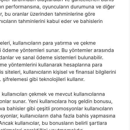
ların performansına, oyuncuların durumuna ve diğer
ılar, bu oranlar üzerinden tahminlerine göre
lanıcıların tahminlerini kabul eder ve bahislerin
eleri, kullanıcıların para yatırma ve çekme
şitli ödeme yöntemleri sunar. Bu yöntemler arasında
zdanlar ve sanal ödeme sistemleri bulunabilir.
deme yöntemlerini kullanarak hesaplarına para
siteleri, kullanıcıların kişisel ve finansal bilgilerini
şifrelemesi gibi teknolojileri kullanır.
, kullanıcıları çekmek ve mevcut kullanıcılarına
nlar sunar. Yeni kullanıcılara hoş geldin bonusu,
a bahisler gibi çeşitli promosyonlar kullanıcıların
syonlar, kullanıcıların daha fazla bahis yapmasına
ncak kullanıcılar, bu bonusların belirli şartlara