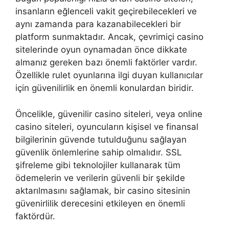
insanların eğlenceli vakit geçirebilecekleri ve
aynı zamanda para kazanabilecekleri bir
platform sunmaktadır. Ancak, çevrimiçi casino
sitelerinde oyun oynamadan önce dikkate
almanız gereken bazı önemli faktörler vardır.
Özellikle rulet oyunlarına ilgi duyan kullanıcılar
için güvenilirlik en önemli konulardan biridir.
Öncelikle, güvenilir casino siteleri, veya online
casino siteleri, oyuncuların kişisel ve finansal
bilgilerinin güvende tutulduğunu sağlayan
güvenlik önlemlerine sahip olmalıdır. SSL
şifreleme gibi teknolojiler kullanarak tüm
ödemelerin ve verilerin güvenli bir şekilde
aktarılmasını sağlamak, bir casino sitesinin
güvenirlilik derecesini etkileyen en önemli
faktördür.