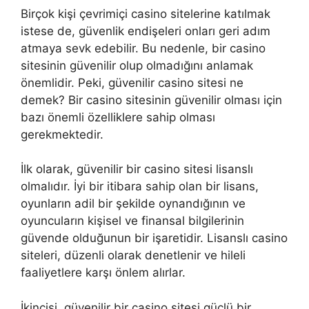
Birçok kişi çevrimiçi casino sitelerine katılmak
istese de, güvenlik endişeleri onları geri adım
atmaya sevk edebilir. Bu nedenle, bir casino
sitesinin güvenilir olup olmadığını anlamak
önemlidir. Peki, güvenilir casino sitesi ne
demek? Bir casino sitesinin güvenilir olması için
bazı önemli özelliklere sahip olması
gerekmektedir.
İlk olarak, güvenilir bir casino sitesi lisanslı
olmalıdır. İyi bir itibara sahip olan bir lisans,
oyunların adil bir şekilde oynandığının ve
oyuncuların kişisel ve finansal bilgilerinin
güvende olduğunun bir işaretidir. Lisanslı casino
siteleri, düzenli olarak denetlenir ve hileli
faaliyetlere karşı önlem alırlar.
İkincisi, güvenilir bir casino sitesi güçlü bir