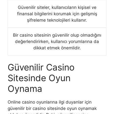
Güvenilir siteler, kullanıcıların kişisel ve
finansal bilgilerini korumak için gelişmiş
şifreleme teknolojileri kullanır.
Bir casino sitesinin güvenilir olup olmadığını
değerlendirirken, kullanıcı yorumlarına da
dikkat etmek önemlidir.
Güvenilir Casino
Sitesinde Oyun
Oynama
Online casino oyunlarına ilgi duyanlar için
güvenilir bir casino sitesinde oyun oynamak