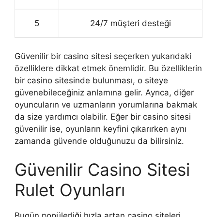
5
24/7 müşteri desteği
Güvenilir bir casino sitesi seçerken yukarıdaki
özelliklere dikkat etmek önemlidir. Bu özelliklerin
bir casino sitesinde bulunması, o siteye
güvenebileceğiniz anlamına gelir. Ayrıca, diğer
oyuncuların ve uzmanların yorumlarına bakmak
da size yardımcı olabilir. Eğer bir casino sitesi
güvenilir ise, oyunların keyfini çıkarırken aynı
zamanda güvende olduğunuzu da bilirsiniz.
Güvenilir Casino Sitesi
Rulet Oyunları
Bugün popülerliği hızla artan casino siteleri,