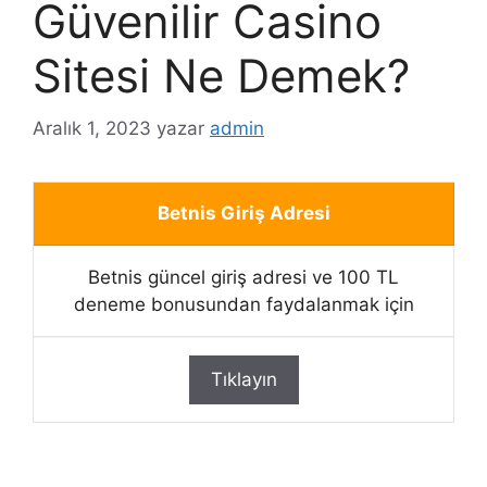
Güvenilir Casino
Sitesi Ne Demek?
Aralık 1, 2023
yazar
admin
Betnis Giriş Adresi
Betnis güncel giriş adresi ve 100 TL
deneme bonusundan faydalanmak için
Tıklayın