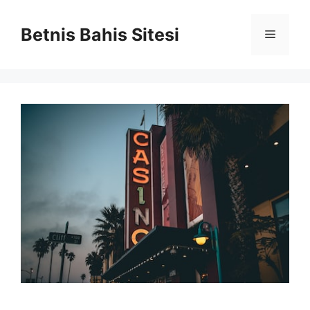
İçeriğe
atla
Betnis Bahis Sitesi
Menü