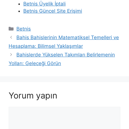
Betnis Üyelik İptali
Betnis Güncel Site Erişimi
Kategoriler
Betnis
Bahis Bahislerinin Matematiksel Temelleri ve
Hesaplama: Bilimsel Yaklaşımlar
Bahislerde Yükselen Takımları Belirlemenin
Yolları: Geleceği Görün
Yorum yapın
Yorum