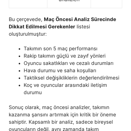
Bu çerçevede,
Maç Öncesi Analiz Sürecinde
Dikkat Edilmesi Gerekenler
listesi
oluşturulmuştur:
Takımın son 5 maç performansı
Rakip takımın güçlü ve zayıf yönleri
Oyuncu sakatlıkları ve cezalı durumları
Hava durumu ve saha koşulları
Taktiksel değişikliklerin değerlendirilmesi
Koç ve oyuncular arasındaki iletişim
durumu
Sonuç olarak, maç öncesi analizler, takımın
kazanma şansını artırmak için kritik bir öneme
sahiptir. Kapsamlı bir analiz, sadece bireysel
oyuncuların değil, aynı zamanda takım