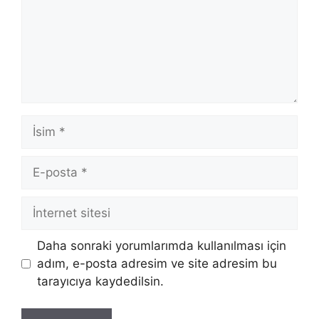
İsim
E-
posta
İnternet
sitesi
Daha sonraki yorumlarımda kullanılması için
adım, e-posta adresim ve site adresim bu
tarayıcıya kaydedilsin.