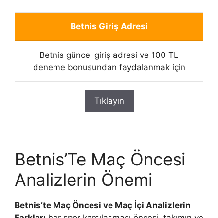
Betnis Giriş Adresi
Betnis güncel giriş adresi ve 100 TL
deneme bonusundan faydalanmak için
Tıklayın
Betnis’Te Maç Öncesi
Analizlerin Önemi
Betnis’te Maç Öncesi ve Maç İçi Analizlerin
Farkları
her spor karşılaşması öncesi, takımın ve