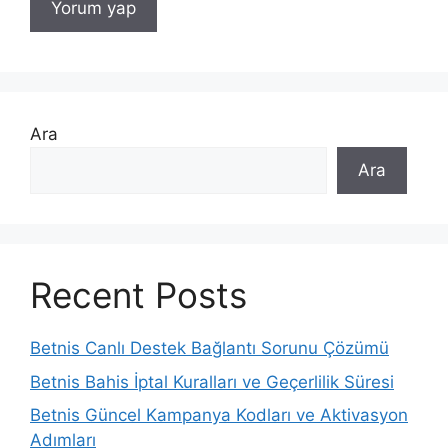
Ara
Ara
Recent Posts
Betnis Canlı Destek Bağlantı Sorunu Çözümü
Betnis Bahis İptal Kuralları ve Geçerlilik Süresi
Betnis Güncel Kampanya Kodları ve Aktivasyon
Adımları