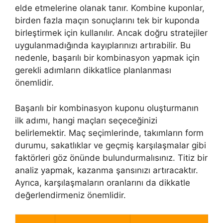
elde etmelerine olanak tanır. Kombine kuponlar,
birden fazla maçın sonuçlarını tek bir kuponda
birleştirmek için kullanılır. Ancak doğru stratejiler
uygulanmadığında kayıplarınızı artırabilir. Bu
nedenle, başarılı bir kombinasyon yapmak için
gerekli adımların dikkatlice planlanması
önemlidir.
Başarılı bir kombinasyon kuponu oluşturmanın
ilk adımı, hangi maçları seçeceğinizi
belirlemektir. Maç seçimlerinde, takımların form
durumu, sakatlıklar ve geçmiş karşılaşmalar gibi
faktörleri göz önünde bulundurmalısınız. Titiz bir
analiz yapmak, kazanma şansınızı artıracaktır.
Ayrıca, karşılaşmaların oranlarını da dikkatle
değerlendirmeniz önemlidir.