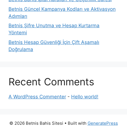
Betnis Güncel Kampanya Kodları ve Aktivasyon
Adımları
Betnis Şifre Unutma ve Hesap Kurtarma
Yöntemi
Betnis Hesap Güvenliği İçin Çift Aşamalı
Doğrulama
Recent Comments
A WordPress Commenter
-
Hello world!
© 2026 Betnis Bahis Sitesi
• Built with
GeneratePress