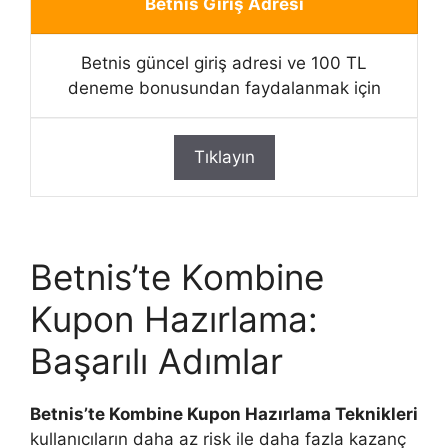
Betnis Giriş Adresi
Betnis güncel giriş adresi ve 100 TL
deneme bonusundan faydalanmak için
Tıklayın
Betnis’te Kombine
Kupon Hazırlama:
Başarılı Adımlar
Betnis’te Kombine Kupon Hazırlama Teknikleri
kullanıcıların daha az risk ile daha fazla kazanç