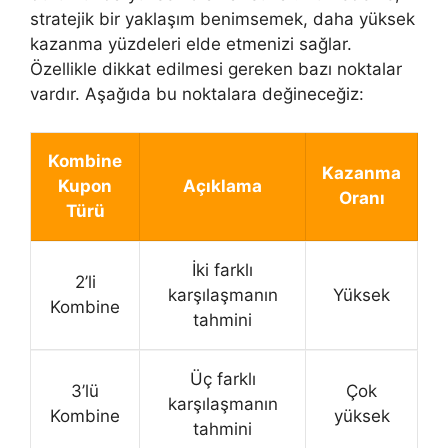
stratejik bir yaklaşım benimsemek, daha yüksek
kazanma yüzdeleri elde etmenizi sağlar.
Özellikle dikkat edilmesi gereken bazı noktalar
vardır. Aşağıda bu noktalara değineceğiz:
Kombine
Kazanma
Kupon
Açıklama
Oranı
Türü
İki farklı
2’li
karşılaşmanın
Yüksek
Kombine
tahmini
Üç farklı
3’lü
Çok
karşılaşmanın
Kombine
yüksek
tahmini