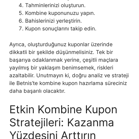
Tahminlerinizi oluşturun.
Kombine kuponunuzu yapın.
Bahislerinizi yerleştirin.
Kupon sonuçlarını takip edin.
Ayrıca, oluşturduğunuz kuponlar üzerinde
dikkatli bir şekilde düşünmelisiniz. Tek bir
başarıya odaklanmak yerine, çeşitli maçlara
yayılmış bir yaklaşım benimsemek, riskleri
azaltabilir. Unutmayın ki, doğru analiz ve strateji
ile Betnis’te kombine kupon hazırlama süreciniz
daha başarılı olacaktır.
Etkin Kombine Kupon
Stratejileri: Kazanma
Yüzdesini Arttırın