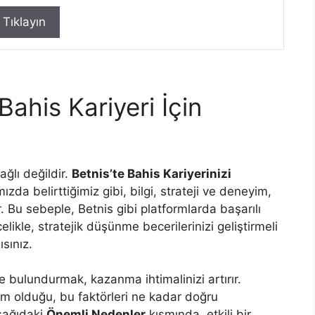
Tıklayın
 Bahis Kariyeri İçin
ğlı değildir.
Betnis’te Bahis Kariyerinizi
ızda belirttiğimiz gibi, bilgi, strateji ve deneyim,
r. Bu sebeple, Betnis gibi platformlarda başarılı
elikle, stratejik düşünme becerilerinizi geliştirmeli
ısınız.
 bulundurmak, kazanma ihtimalinizi artırır.
m olduğu, bu faktörleri ne kadar doğru
Aşağıdaki
Önemli Nedenler
kısmında, etkili bir