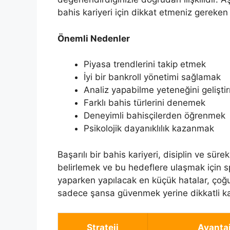
bahis kariyeri için dikkat etmeniz gereken n
Önemli Nedenler
Piyasa trendlerini takip etmek
İyi bir bankroll yönetimi sağlamak
Analiz yapabilme yeteneğini gelişti
Farklı bahis türlerini denemek
Deneyimli bahisçilerden öğrenmek
Psikolojik dayanıklılık kazanmak
Başarılı bir bahis kariyeri, disiplin ve sür
belirlemek ve bu hedeflere ulaşmak için spe
yaparken yapılacak en küçük hatalar, çoğu 
sadece şansa güvenmek yerine dikkatli kara
Strateji
Avantaj