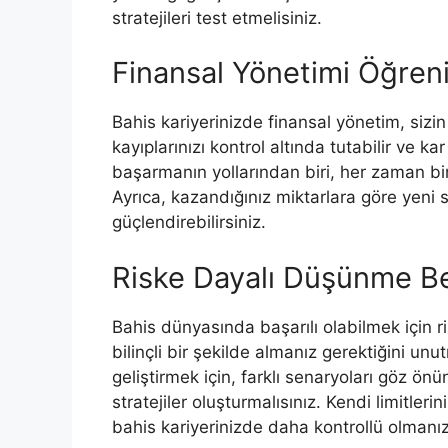
stratejileri test etmelisiniz.
Finansal Yönetimi Öğren
Bahis kariyerinizde finansal yönetim, sizin 
kayıplarınızı kontrol altında tutabilir ve ka
başarmanın yollarından biri, her zaman bi
Ayrıca, kazandığınız miktarlara göre yeni s
güçlendirebilirsiniz.
Riske Dayalı Düşünme Be
Bahis dünyasında başarılı olabilmek için r
bilinçli bir şekilde almanız gerektiğini un
geliştirmek için, farklı senaryoları göz ö
stratejiler oluşturmalısınız. Kendi limitleri
bahis kariyerinizde daha kontrollü olmanız