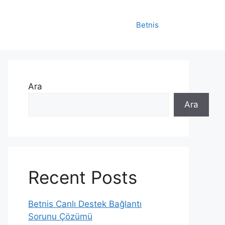
Betnis
Ara
Ara
Recent Posts
Betnis Canlı Destek Bağlantı
Sorunu Çözümü