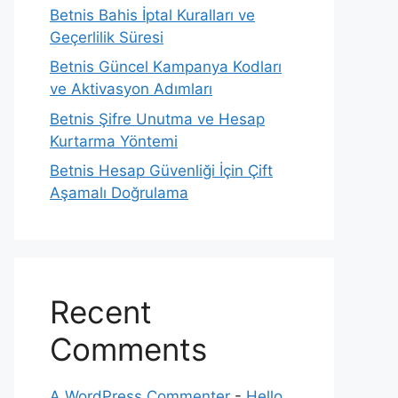
Betnis Bahis İptal Kuralları ve
Geçerlilik Süresi
Betnis Güncel Kampanya Kodları
ve Aktivasyon Adımları
Betnis Şifre Unutma ve Hesap
Kurtarma Yöntemi
Betnis Hesap Güvenliği İçin Çift
Aşamalı Doğrulama
Recent
Comments
A WordPress Commenter
-
Hello