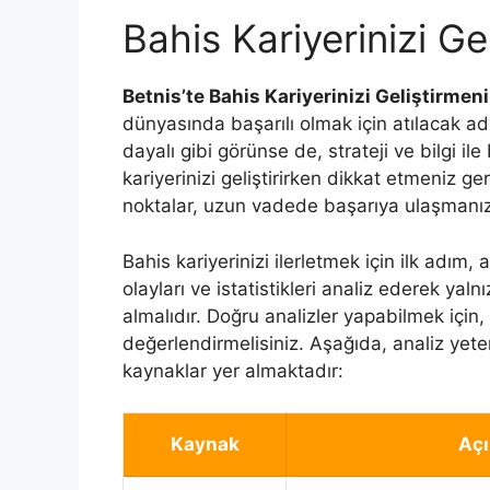
Bahis Kariyerinizi Gel
Betnis’te Bahis Kariyerinizi Geliştirmen
dünyasında başarılı olmak için atılacak ad
dayalı gibi görünse de, strateji ve bilgi 
kariyerinizi geliştirirken dikkat etmeniz 
noktalar, uzun vadede başarıya ulaşmanızd
Bahis kariyerinizi ilerletmek için ilk adım, a
olayları ve istatistikleri analiz ederek yaln
almalıdır. Doğru analizler yapabilmek için,
değerlendirmelisiniz. Aşağıda, analiz yeten
kaynaklar yer almaktadır:
Kaynak
Aç