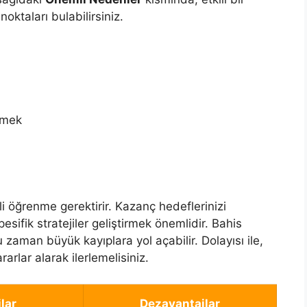
oktaları bulabilirsiniz.
rmek
ekli öğrenme gerektirir. Kazanç hedeflerinizi
sifik stratejiler geliştirmek önemlidir. Bahis
zaman büyük kayıplara yol açabilir. Dolayısı ile,
rlar alarak ilerlemelisiniz.
lar
Dezavantajlar