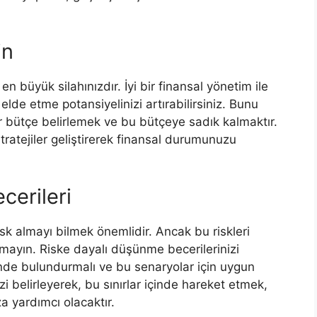
in
en büyük silahınızdır. İyi bir finansal yönetim ile
r elde etme potansiyelinizi artırabilirsiniz. Bunu
r bütçe belirlemek ve bu bütçeye sadık kalmaktır.
tratejiler geliştirerek finansal durumunuzu
cerileri
isk almayı bilmek önemlidir. Ancak bu riskleri
utmayın. Riske dayalı düşünme becerilerinizi
nünde bulundurmalı ve bu senaryolar için uygun
nizi belirleyerek, bu sınırlar içinde hareket etmek,
a yardımcı olacaktır.