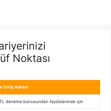
riyerinizi
Püf Noktası
s Giriş Adresi
00 TL deneme bonusundan faydalanmak için