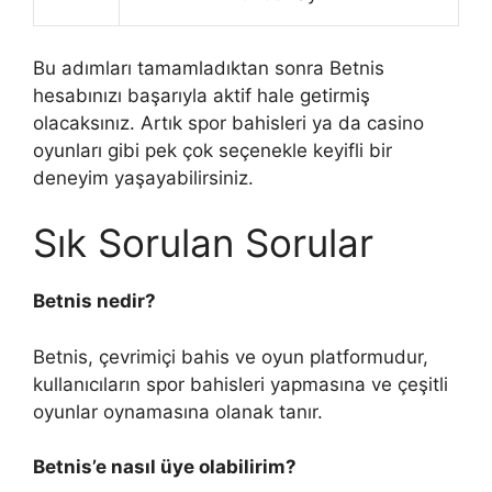
Bu adımları tamamladıktan sonra Betnis
hesabınızı başarıyla aktif hale getirmiş
olacaksınız. Artık spor bahisleri ya da casino
oyunları gibi pek çok seçenekle keyifli bir
deneyim yaşayabilirsiniz.
Sık Sorulan Sorular
Betnis nedir?
Betnis, çevrimiçi bahis ve oyun platformudur,
kullanıcıların spor bahisleri yapmasına ve çeşitli
oyunlar oynamasına olanak tanır.
Betnis’e nasıl üye olabilirim?