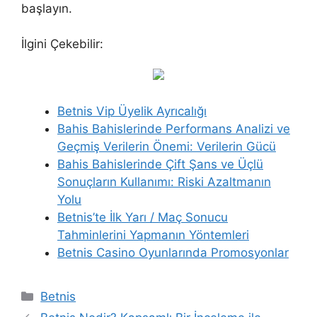
başlayın.
İlgini Çekebilir:
Betnis Vip Üyelik Ayrıcalığı
Bahis Bahislerinde Performans Analizi ve
Geçmiş Verilerin Önemi: Verilerin Gücü
Bahis Bahislerinde Çift Şans ve Üçlü
Sonuçların Kullanımı: Riski Azaltmanın
Yolu
Betnis’te İlk Yarı / Maç Sonucu
Tahminlerini Yapmanın Yöntemleri
Betnis Casino Oyunlarında Promosyonlar
Kategoriler
Betnis