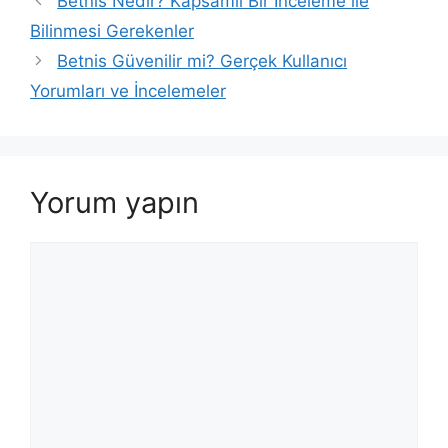
Betnis Nedir? Kapsamlı Bir İnceleme ile
Bilinmesi Gerekenler
Betnis Güvenilir mi? Gerçek Kullanıcı
Yorumları ve İncelemeler
Yorum yapın
Yorum