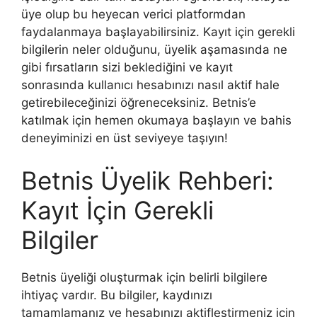
üye olup bu heyecan verici platformdan
faydalanmaya başlayabilirsiniz. Kayıt için gerekli
bilgilerin neler olduğunu, üyelik aşamasında ne
gibi fırsatların sizi beklediğini ve kayıt
sonrasında kullanıcı hesabınızı nasıl aktif hale
getirebileceğinizi öğreneceksiniz. Betnis’e
katılmak için hemen okumaya başlayın ve bahis
deneyiminizi en üst seviyeye taşıyın!
Betnis Üyelik Rehberi:
Kayıt İçin Gerekli
Bilgiler
Betnis üyeliği oluşturmak için belirli bilgilere
ihtiyaç vardır. Bu bilgiler, kaydınızı
tamamlamanız ve hesabınızı aktifleştirmeniz için