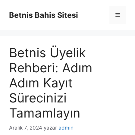
İçeriğe
atla
Betnis Bahis Sitesi
Menü
Betnis Üyelik
Rehberi: Adım
Adım Kayıt
Sürecinizi
Tamamlayın
Aralık 7, 2024
yazar
admin