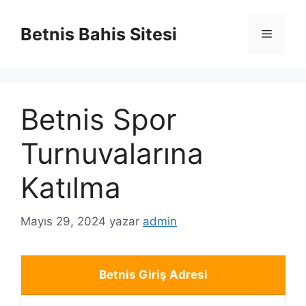
İçeriğe
atla
Betnis Bahis Sitesi
Menü
Betnis Spor
Turnuvalarına
Katılma
Mayıs 29, 2024
yazar
admin
Betnis Giriş Adresi