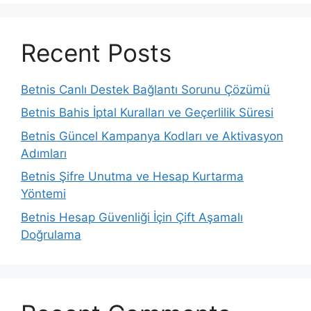
Recent Posts
Betnis Canlı Destek Bağlantı Sorunu Çözümü
Betnis Bahis İptal Kuralları ve Geçerlilik Süresi
Betnis Güncel Kampanya Kodları ve Aktivasyon
Adımları
Betnis Şifre Unutma ve Hesap Kurtarma
Yöntemi
Betnis Hesap Güvenliği İçin Çift Aşamalı
Doğrulama