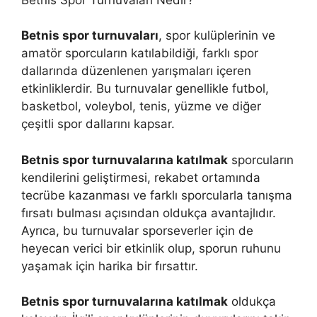
Betnis spor turnuvaları
, spor kulüplerinin ve
amatör sporcuların katılabildiği, farklı spor
dallarında düzenlenen yarışmaları içeren
etkinliklerdir. Bu turnuvalar genellikle futbol,
basketbol, voleybol, tenis, yüzme ve diğer
çeşitli spor dallarını kapsar.
Betnis spor turnuvalarına katılmak
sporcuların
kendilerini geliştirmesi, rekabet ortamında
tecrübe kazanması ve farklı sporcularla tanışma
fırsatı bulması açısından oldukça avantajlıdır.
Ayrıca, bu turnuvalar sporseverler için de
heyecan verici bir etkinlik olup, sporun ruhunu
yaşamak için harika bir fırsattır.
Betnis spor turnuvalarına katılmak
oldukça