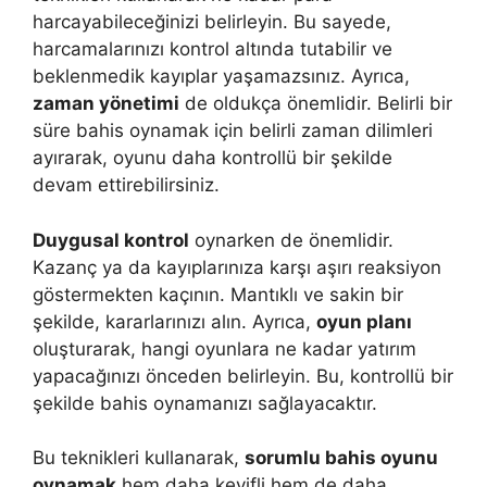
harcayabileceğinizi belirleyin. Bu sayede,
harcamalarınızı kontrol altında tutabilir ve
beklenmedik kayıplar yaşamazsınız. Ayrıca,
zaman yönetimi
de oldukça önemlidir. Belirli bir
süre bahis oynamak için belirli zaman dilimleri
ayırarak, oyunu daha kontrollü bir şekilde
devam ettirebilirsiniz.
Duygusal kontrol
oynarken de önemlidir.
Kazanç ya da kayıplarınıza karşı aşırı reaksiyon
göstermekten kaçının. Mantıklı ve sakin bir
şekilde, kararlarınızı alın. Ayrıca,
oyun planı
oluşturarak, hangi oyunlara ne kadar yatırım
yapacağınızı önceden belirleyin. Bu, kontrollü bir
şekilde bahis oynamanızı sağlayacaktır.
Bu teknikleri kullanarak,
sorumlu bahis oyunu
oynamak
hem daha keyifli hem de daha