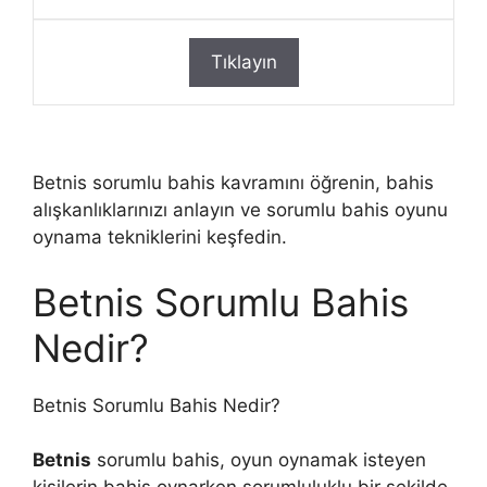
Tıklayın
Betnis sorumlu bahis kavramını öğrenin, bahis
alışkanlıklarınızı anlayın ve sorumlu bahis oyunu
oynama tekniklerini keşfedin.
Betnis Sorumlu Bahis
Nedir?
Betnis Sorumlu Bahis Nedir?
Betnis
sorumlu bahis, oyun oynamak isteyen