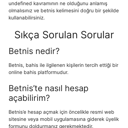
undefined kavramının ne olduğunu anlamış
olmalısınız ve betnis kelimesini doğru bir şekilde
kullanabilirsiniz.
Sıkça Sorulan Sorular
Betnis nedir?
Betnis, bahis ile ilgilenen kişilerin tercih ettiği bir
online bahis platformudur.
Betnis’te nasıl hesap
açabilirim?
Betnis’e hesap açmak için öncelikle resmi web
sitesine veya mobil uygulamasına giderek üyelik
formunu doldurmanız gerekmektedir.