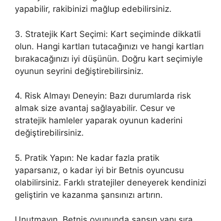
yapabilir, rakibinizi mağlup edebilirsiniz.
3. Stratejik Kart Seçimi: Kart seçiminde dikkatli
olun. Hangi kartları tutacağınızı ve hangi kartları
bırakacağınızı iyi düşünün. Doğru kart seçimiyle
oyunun seyrini değiştirebilirsiniz.
4. Risk Almayı Deneyin: Bazı durumlarda risk
almak size avantaj sağlayabilir. Cesur ve
stratejik hamleler yaparak oyunun kaderini
değiştirebilirsiniz.
5. Pratik Yapın: Ne kadar fazla pratik
yaparsanız, o kadar iyi bir Betnis oyuncusu
olabilirsiniz. Farklı stratejiler deneyerek kendinizi
geliştirin ve kazanma şansınızı artırın.
Unutmayın, Betnis oyununda şansın yanı sıra