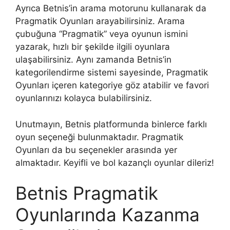
Ayrıca Betnis’in arama motorunu kullanarak da
Pragmatik Oyunları arayabilirsiniz. Arama
çubuğuna “Pragmatik” veya oyunun ismini
yazarak, hızlı bir şekilde ilgili oyunlara
ulaşabilirsiniz. Aynı zamanda Betnis’in
kategorilendirme sistemi sayesinde, Pragmatik
Oyunları içeren kategoriye göz atabilir ve favori
oyunlarınızı kolayca bulabilirsiniz.
Unutmayın, Betnis platformunda binlerce farklı
oyun seçeneği bulunmaktadır. Pragmatik
Oyunları da bu seçenekler arasında yer
almaktadır. Keyifli ve bol kazançlı oyunlar dileriz!
Betnis Pragmatik
Oyunlarında Kazanma