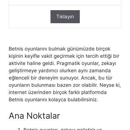
Tıklayın
Betnis oyunlarını bulmak günümüzde birçok
kişinin keyifle vakit geçirmek için tercih ettiği bir
aktivite haline geldi. Pragmatik oyunlar, zekayı
geliştirmeye yardımcı olurken aynı zamanda
eğlenceli bir deneyim sunuyor. Ancak, bu tür
oyunların bulunması bazen zor olabilir. Neyse ki,
internet üzerinden birçok farklı platformda
Betnis oyunlarını kolayca bulabilirsiniz.
Ana Noktalar
Betnis oyunları, zekayı geliştirir ve