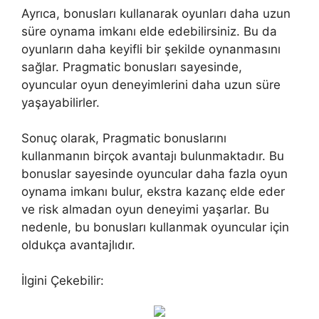
Ayrıca, bonusları kullanarak oyunları daha uzun
süre oynama imkanı elde edebilirsiniz. Bu da
oyunların daha keyifli bir şekilde oynanmasını
sağlar. Pragmatic bonusları sayesinde,
oyuncular oyun deneyimlerini daha uzun süre
yaşayabilirler.
Sonuç olarak, Pragmatic bonuslarını
kullanmanın birçok avantajı bulunmaktadır. Bu
bonuslar sayesinde oyuncular daha fazla oyun
oynama imkanı bulur, ekstra kazanç elde eder
ve risk almadan oyun deneyimi yaşarlar. Bu
nedenle, bu bonusları kullanmak oyuncular için
oldukça avantajlıdır.
İlgini Çekebilir: