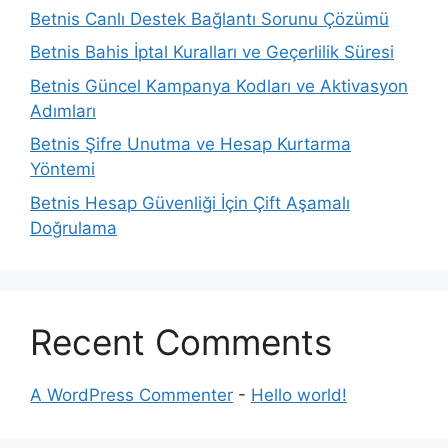
Betnis Canlı Destek Bağlantı Sorunu Çözümü
Betnis Bahis İptal Kuralları ve Geçerlilik Süresi
Betnis Güncel Kampanya Kodları ve Aktivasyon
Adımları
Betnis Şifre Unutma ve Hesap Kurtarma
Yöntemi
Betnis Hesap Güvenliği İçin Çift Aşamalı
Doğrulama
Recent Comments
A WordPress Commenter
-
Hello world!