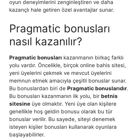
oyun deneyimlerini zenginleştiren ve daha
kazançlı hale getiren özel avantajlar sunar.
Pragmatic bonusları
nasıl kazanılır?
Pragmatic bonusları
kazanmanın birkaç farklı
yolu vardır. Öncelikle, birçok online bahis sitesi,
yeni üyelerini çekmek ve mevcut üyelerini
memnun etmek amacıyla çeşitli bonuslar sunar.
Bu bonuslardan biri de
Pragmatic bonuslarıdır
.
Bu bonusları kazanmanın ilk yolu, bir
betnis
sitesine
üye olmaktır. Yeni üye olan kişilere
genellikle hoş geldin bonusu olarak bu tür
bonuslar verilir. Bu sayede, siteyi denemek
isteyen kişiler bonusları kullanarak oyunlara
başlayabilirler.