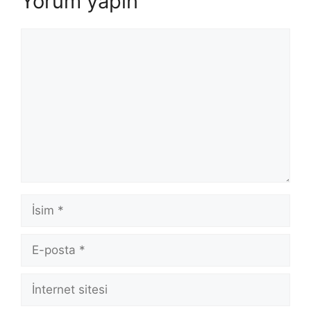
Yorum yapın
Yorum
İsim
E-
posta
İnternet
sitesi