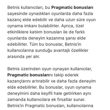
Betnis kullanıcıları, bu
Pragmatic bonusları
sayesinde oynadıkları oyunlarda daha fazla
kazanç elde edebilir ve daha uzun süre oyun
oynama imkanı bulabilirler. Ayrıca, özel
etkinliklere katılım bonusları ile de farklı
oyunlarda deneyim kazanma şansı elde
edebilirler. Tüm bu bonuslar, Betnis’in
kullanıcılarına sunduğu avantajlı özellikler
arasında yer alır.
Betnis üzerinden oyun oynayan kullanıcılar,
Pragmatic bonusları
nı takip ederek
kazançlarını artırabilir ve daha fazla deneyim
elde edebilirler. Bu bonuslar, oyun oynama
deneyimini daha keyifli hale getirirken aynı
zamanda kullanıcılara ek fırsatlar sunar.
Betnis’in Pragmatic bonusları, kullanıcılarına