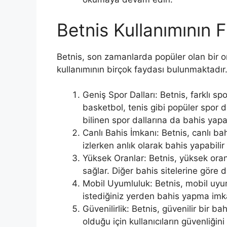
Betnis Kullanımının F
Betnis, son zamanlarda popüler olan bir o
kullanımının birçok faydası bulunmaktadır.
Geniş Spor Dalları: Betnis, farklı s
basketbol, tenis gibi popüler spor d
bilinen spor dallarına da bahis yapab
Canlı Bahis İmkanı: Betnis, canlı b
izlerken anlık olarak bahis yapabilir 
Yüksek Oranlar: Betnis, yüksek ora
sağlar. Diğer bahis sitelerine göre d
Mobil Uyumluluk: Betnis, mobil uyu
istediğiniz yerden bahis yapma imk
Güvenilirlik: Betnis, güvenilir bir b
olduğu için kullanıcıların güvenliği