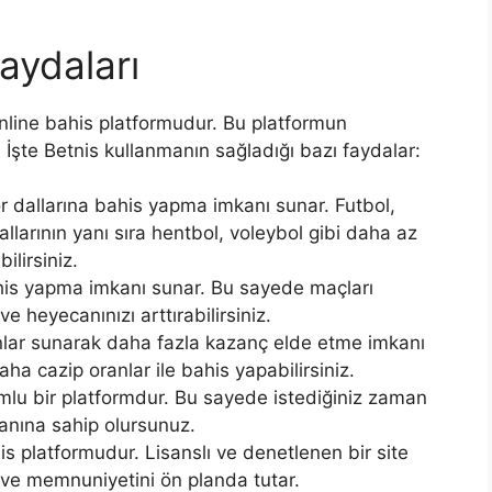
aydaları
nline bahis platformudur. Bu platformun
 İşte Betnis kullanmanın sağladığı bazı faydalar:
por dallarına bahis yapma imkanı sunar. Futbol,
allarının yanı sıra hentbol, voleybol gibi daha az
ilirsiniz.
ahis yapma imkanı sunar. Bu sayede maçları
ve heyecanınızı arttırabilirsiniz.
nlar sunarak daha fazla kazanç elde etme imkanı
aha cazip oranlar ile bahis yapabilirsiniz.
mlu bir platformdur. Bu sayede istediğiniz zaman
anına sahip olursunuz.
ahis platformudur. Lisanslı ve denetlenen bir site
ni ve memnuniyetini ön planda tutar.