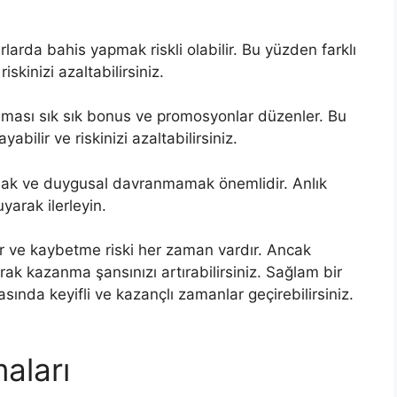
arda bahis yapmak riskli olabilir. Bu yüzden farklı
iskinizi azaltabilirsiniz.
ması sık sık bonus ve promosyonlar düzenler. Bu
bilir ve riskinizi azaltabilirsiniz.
mak ve duygusal davranmamak önemlidir. Anlık
uyarak ilerleyin.
r ve kaybetme riski her zaman vardır. Ancak
rak kazanma şansınızı artırabilirsiniz. Sağlam bir
sında keyifli ve kazançlı zamanlar geçirebilirsiniz.
aları