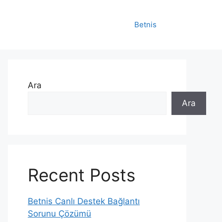
Betnis
Ara
Ara
Recent Posts
Betnis Canlı Destek Bağlantı
Sorunu Çözümü