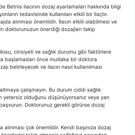
Betnis ilacının dozaj ayarlamaları hakkında bilgi
onların tedavisinde kullanılan etkili bir ilaçtır.
jda alınması önemlidir. İlacın etkili olabilmesi ve
çin doktorunuzun önerdiği dozajları takip
kilosu, cinsiyeti ve sağlık durumu gibi faktörlere
maya başlamadan önce mutlaka bir doktora
jı belirleyecek ve ilacın nasıl kullanılması
zaltmaya çalışmayın. Bu durum ciddi sağlık
sinin yetersiz olduğunu düşünüyorsanız veya yan
 başvurun. Doktorunuz gerekli görürse dozaj
a alınması çok önemlidir. Kendi başınıza dozaj