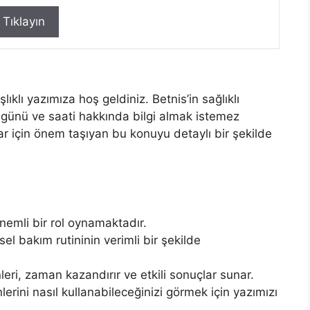
Tıklayın
klı yazımıza hoş geldiniz. Betnis’in sağlıklı
 günü ve saati hakkında bilgi almak istemez
ar için önem taşıyan bu konuyu detaylı bir şekilde
önemli bir rol oynamaktadır.
el bakım rutininin verimli bir şekilde
eri, zaman kazandırır ve etkili sonuçlar sunar.
erini nasıl kullanabileceğinizi görmek için yazımızı