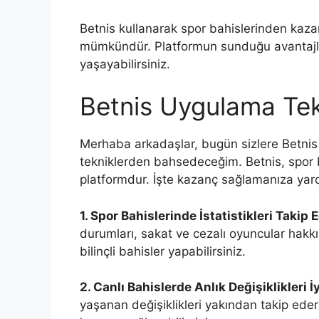
Betnis kullanarak spor bahislerinden ka
mümkündür. Platformun sunduğu avantajlar
yaşayabilirsiniz.
Betnis Uygulama Tek
Merhaba arkadaşlar, bugün sizlere Betnis
tekniklerden bahsedeceğim. Betnis, spor ba
platformdur. İşte kazanç sağlamanıza yardı
1. Spor Bahislerinde İstatistikleri Takip E
durumları, sakat ve cezalı oyuncular hakk
bilinçli bahisler yapabilirsiniz.
2. Canlı Bahislerde Anlık Değişiklikleri İ
yaşanan değişiklikleri yakından takip ede