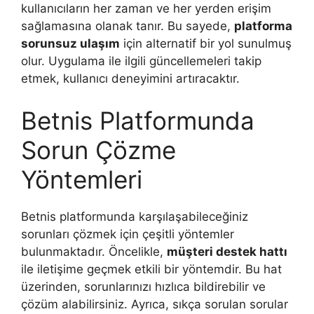
kullanıcıların her zaman ve her yerden erişim
sağlamasına olanak tanır. Bu sayede,
platforma
sorunsuz ulaşım
için alternatif bir yol sunulmuş
olur. Uygulama ile ilgili güncellemeleri takip
etmek, kullanıcı deneyimini artıracaktır.
Betnis Platformunda
Sorun Çözme
Yöntemleri
Betnis platformunda karşılaşabileceğiniz
sorunları çözmek için çeşitli yöntemler
bulunmaktadır. Öncelikle,
müşteri destek hattı
ile iletişime geçmek etkili bir yöntemdir. Bu hat
üzerinden, sorunlarınızı hızlıca bildirebilir ve
çözüm alabilirsiniz. Ayrıca, sıkça sorulan sorular