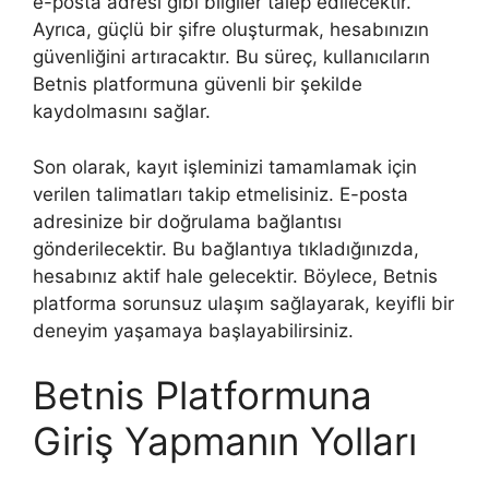
e-posta adresi gibi bilgiler talep edilecektir.
Ayrıca, güçlü bir şifre oluşturmak, hesabınızın
güvenliğini artıracaktır. Bu süreç, kullanıcıların
Betnis platformuna güvenli bir şekilde
kaydolmasını sağlar.
Son olarak, kayıt işleminizi tamamlamak için
verilen talimatları takip etmelisiniz. E-posta
adresinize bir doğrulama bağlantısı
gönderilecektir. Bu bağlantıya tıkladığınızda,
hesabınız aktif hale gelecektir. Böylece, Betnis
platforma sorunsuz ulaşım sağlayarak, keyifli bir
deneyim yaşamaya başlayabilirsiniz.
Betnis Platformuna
Giriş Yapmanın Yolları