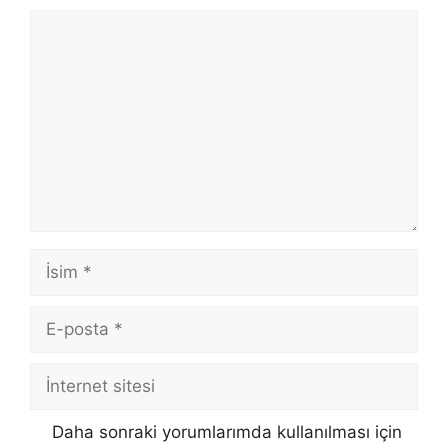
Yorum
İsim
E-
posta
İnternet
sitesi
Daha sonraki yorumlarımda kullanılması için