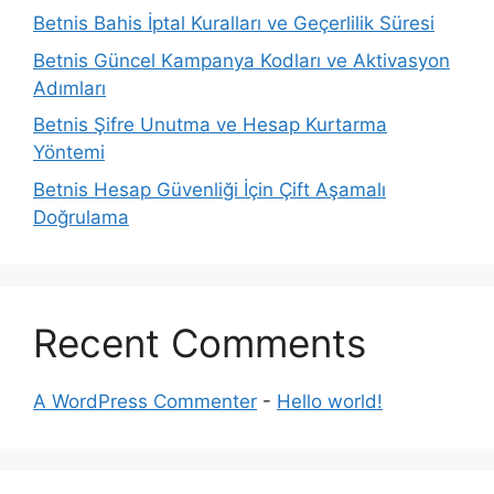
Betnis Bahis İptal Kuralları ve Geçerlilik Süresi
Betnis Güncel Kampanya Kodları ve Aktivasyon
Adımları
Betnis Şifre Unutma ve Hesap Kurtarma
Yöntemi
Betnis Hesap Güvenliği İçin Çift Aşamalı
Doğrulama
Recent Comments
A WordPress Commenter
-
Hello world!