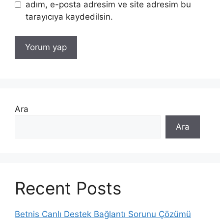
adım, e-posta adresim ve site adresim bu
tarayıcıya kaydedilsin.
Ara
Ara
Recent Posts
Betnis Canlı Destek Bağlantı Sorunu Çözümü