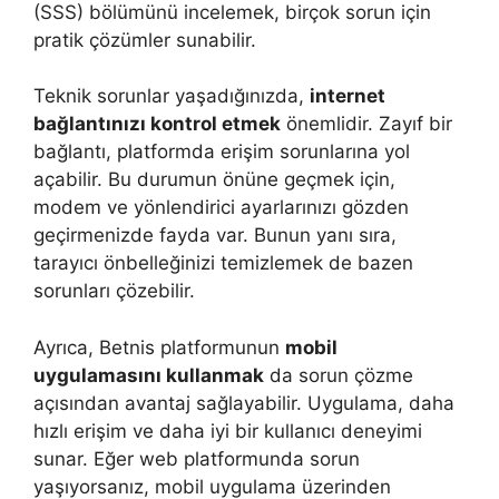
(SSS) bölümünü incelemek, birçok sorun için
pratik çözümler sunabilir.
Teknik sorunlar yaşadığınızda,
internet
bağlantınızı kontrol etmek
önemlidir. Zayıf bir
bağlantı, platformda erişim sorunlarına yol
açabilir. Bu durumun önüne geçmek için,
modem ve yönlendirici ayarlarınızı gözden
geçirmenizde fayda var. Bunun yanı sıra,
tarayıcı önbelleğinizi temizlemek de bazen
sorunları çözebilir.
Ayrıca, Betnis platformunun
mobil
uygulamasını kullanmak
da sorun çözme
açısından avantaj sağlayabilir. Uygulama, daha
hızlı erişim ve daha iyi bir kullanıcı deneyimi
sunar. Eğer web platformunda sorun
yaşıyorsanız, mobil uygulama üzerinden