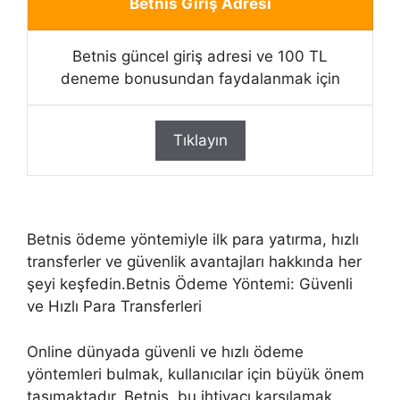
Betnis Giriş Adresi
Betnis güncel giriş adresi ve 100 TL
deneme bonusundan faydalanmak için
Tıklayın
Betnis ödeme yöntemiyle ilk para yatırma, hızlı
transferler ve güvenlik avantajları hakkında her
şeyi keşfedin.Betnis Ödeme Yöntemi: Güvenli
ve Hızlı Para Transferleri
Online dünyada güvenli ve hızlı ödeme
yöntemleri bulmak, kullanıcılar için büyük önem
taşımaktadır. Betnis, bu ihtiyacı karşılamak