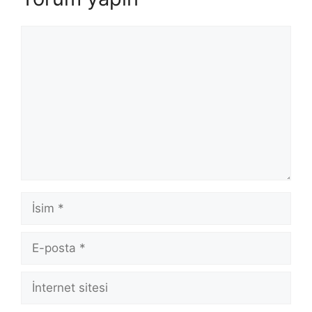
Yorum
İsim
E-
posta
İnternet
sitesi