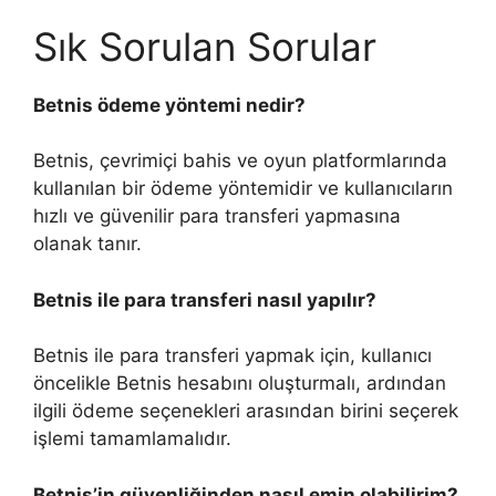
Sık Sorulan Sorular
Betnis ödeme yöntemi nedir?
Betnis, çevrimiçi bahis ve oyun platformlarında
kullanılan bir ödeme yöntemidir ve kullanıcıların
hızlı ve güvenilir para transferi yapmasına
olanak tanır.
Betnis ile para transferi nasıl yapılır?
Betnis ile para transferi yapmak için, kullanıcı
öncelikle Betnis hesabını oluşturmalı, ardından
ilgili ödeme seçenekleri arasından birini seçerek
işlemi tamamlamalıdır.
Betnis’in güvenliğinden nasıl emin olabilirim?