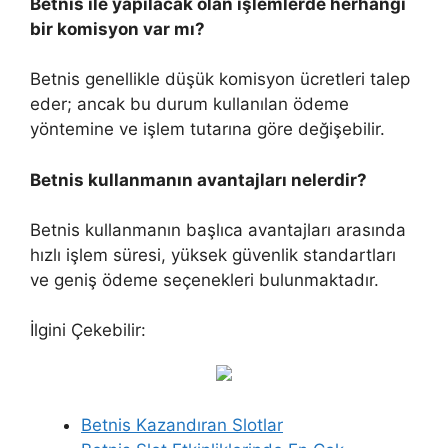
Betnis ile yapılacak olan işlemlerde herhangi
bir komisyon var mı?
Betnis genellikle düşük komisyon ücretleri talep
eder; ancak bu durum kullanılan ödeme
yöntemine ve işlem tutarına göre değişebilir.
Betnis kullanmanın avantajları nelerdir?
Betnis kullanmanın başlıca avantajları arasında
hızlı işlem süresi, yüksek güvenlik standartları
ve geniş ödeme seçenekleri bulunmaktadır.
İlgini Çekebilir:
Betnis Kazandıran Slotlar