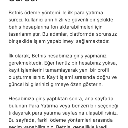
Betnis ödeme yöntemi ile ilk para yatırma
süreci, kullanıcıların hızlı ve güvenli bir şekilde
bahis hesaplarına fon aktarabilmeleri için
tasarlanmıştır. Bu adımlar, platformda sorunsuz
bir şekilde işlem yapabilmeyi sağlamaktadır.
İlk olarak, Betnis hesabınıza giriş yapmanız
gerekmektedir. Eğer henüz bir hesabınız yoksa,
kayıt işlemlerini tamamlayarak yeni bir profil
oluşturmalısınız. Kayıt işlemi sırasında doğru ve
güncel bilgilerinizi girmeye özen gösterin.
Hesabınıza giriş yaptıktan sonra, ana sayfada
bulunan Para Yatırma veya benzeri bir seçeneği
tıklayarak para yatırma sayfasına ulaşabilirsiniz.
Bu sayfada, farklı ödeme yöntemleri arasında
seçim yapabilirsiniz. Betnis, genellikle kredi