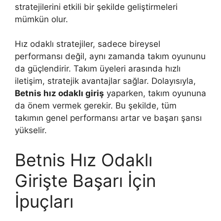
stratejilerini etkili bir şekilde geliştirmeleri
mümkün olur.
Hız odaklı stratejiler, sadece bireysel
performansı değil, aynı zamanda takım oyununu
da güçlendirir. Takım üyeleri arasında hızlı
iletişim, stratejik avantajlar sağlar. Dolayısıyla,
Betnis hız odaklı giriş
yaparken, takım oyununa
da önem vermek gerekir. Bu şekilde, tüm
takımın genel performansı artar ve başarı şansı
yükselir.
Betnis Hız Odaklı
Girişte Başarı İçin
İpuçları