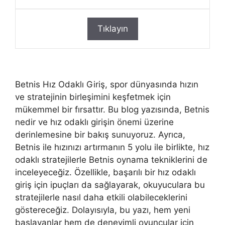
Tıklayın
Betnis Hız Odaklı Giriş, spor dünyasında hızın
ve stratejinin birleşimini keşfetmek için
mükemmel bir fırsattır. Bu blog yazısında, Betnis
nedir ve hız odaklı girişin önemi üzerine
derinlemesine bir bakış sunuyoruz. Ayrıca,
Betnis ile hızınızı artırmanın 5 yolu ile birlikte, hız
odaklı stratejilerle Betnis oynama tekniklerini de
inceleyeceğiz. Özellikle, başarılı bir hız odaklı
giriş için ipuçları da sağlayarak, okuyuculara bu
stratejilerle nasıl daha etkili olabileceklerini
göstereceğiz. Dolayısıyla, bu yazı, hem yeni
başlayanlar hem de deneyimli oyuncular için