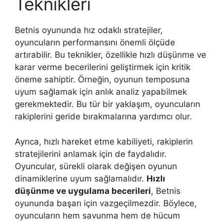
Teknikleri
Betnis oyununda hız odaklı stratejiler,
oyuncuların performansını önemli ölçüde
artırabilir. Bu teknikler, özellikle hızlı düşünme ve
karar verme becerilerini geliştirmek için kritik
öneme sahiptir. Örneğin, oyunun temposuna
uyum sağlamak için anlık analiz yapabilmek
gerekmektedir. Bu tür bir yaklaşım, oyuncuların
rakiplerini geride bırakmalarına yardımcı olur.
Ayrıca, hızlı hareket etme kabiliyeti, rakiplerin
stratejilerini anlamak için de faydalıdır.
Oyuncular, sürekli olarak değişen oyunun
dinamiklerine uyum sağlamalıdır.
Hızlı
düşünme ve uygulama becerileri
, Betnis
oyununda başarı için vazgeçilmezdir. Böylece,
oyuncuların hem savunma hem de hücum