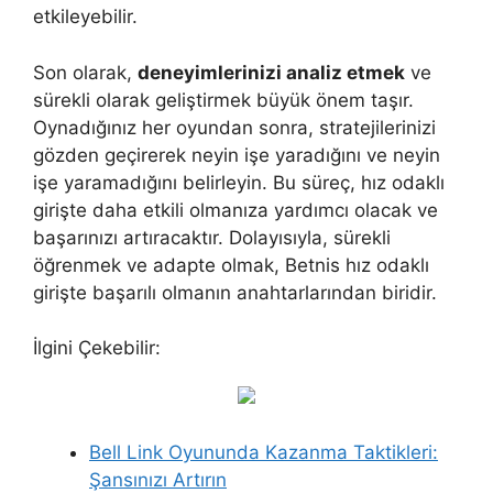
etkileyebilir.
Son olarak,
deneyimlerinizi analiz etmek
ve
sürekli olarak geliştirmek büyük önem taşır.
Oynadığınız her oyundan sonra, stratejilerinizi
gözden geçirerek neyin işe yaradığını ve neyin
işe yaramadığını belirleyin. Bu süreç, hız odaklı
girişte daha etkili olmanıza yardımcı olacak ve
başarınızı artıracaktır. Dolayısıyla, sürekli
öğrenmek ve adapte olmak, Betnis hız odaklı
girişte başarılı olmanın anahtarlarından biridir.
İlgini Çekebilir:
Bell Link Oyununda Kazanma Taktikleri:
Şansınızı Artırın