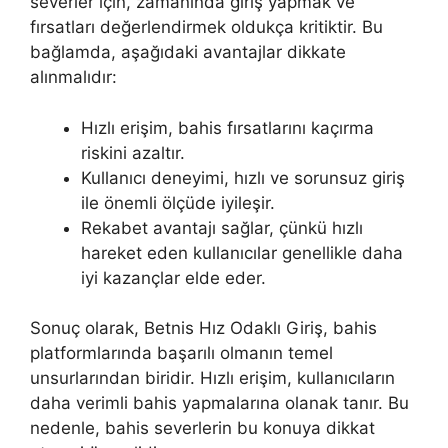
severler için, zamanında giriş yapmak ve
fırsatları değerlendirmek oldukça kritiktir. Bu
bağlamda, aşağıdaki avantajlar dikkate
alınmalıdır:
Hızlı erişim, bahis fırsatlarını kaçırma
riskini azaltır.
Kullanıcı deneyimi, hızlı ve sorunsuz giriş
ile önemli ölçüde iyileşir.
Rekabet avantajı sağlar, çünkü hızlı
hareket eden kullanıcılar genellikle daha
iyi kazançlar elde eder.
Sonuç olarak, Betnis Hız Odaklı Giriş, bahis
platformlarında başarılı olmanın temel
unsurlarından biridir. Hızlı erişim, kullanıcıların
daha verimli bahis yapmalarına olanak tanır. Bu
nedenle, bahis severlerin bu konuya dikkat