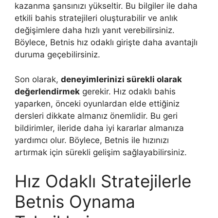
kazanma şansınızı yükseltir. Bu bilgiler ile daha
etkili bahis stratejileri oluşturabilir ve anlık
değişimlere daha hızlı yanıt verebilirsiniz.
Böylece, Betnis hız odaklı girişte daha avantajlı
duruma geçebilirsiniz.
Son olarak,
deneyimlerinizi sürekli olarak
değerlendirmek
gerekir. Hız odaklı bahis
yaparken, önceki oyunlardan elde ettiğiniz
dersleri dikkate almanız önemlidir. Bu geri
bildirimler, ileride daha iyi kararlar almanıza
yardımcı olur. Böylece, Betnis ile hızınızı
artırmak için sürekli gelişim sağlayabilirsiniz.
Hız Odaklı Stratejilerle
Betnis Oynama