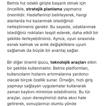
Betnis hız odaklı girişte başarılı olmak için
öncelikle,
stratejik planlama
yapmanız
önemlidir. Hedeflerinizi belirleyerek, hangi
alanlarda hız kazanmak istediğinizi
netleştirmeniz gerekir. Bu sayede, odaklanmak
istediğiniz noktaları tespit ederek, daha etkili bir
şekilde ilerleyebilirsiniz. Ayrıca, oyun sırasında
esnek kalmak ve anlık değişikliklere uyum
sağlamak da büyük bir avantaj sağlar.
Bir diğer önemli ipucu,
teknolojik araçları
etkin
bir şekilde kullanmaktır. Betnis platformları,
kullanıcıların hızlarını artırmalarına yardımcı
olacak birçok özellik sunar. Örneğin, hızlı giriş
yapmayı sağlayan uygulamalar kullanarak
zaman kaybını minimize edebilirsiniz. Bu tür
araçlar, oyun deneyiminizi daha akıcı hale
getirerek, sonuçlarınızı olumlu yönde