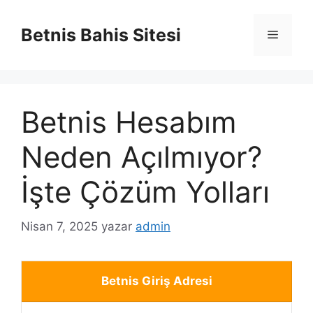
İçeriğe
atla
Betnis Bahis Sitesi
Menü
Betnis Hesabım
Neden Açılmıyor?
İşte Çözüm Yolları
Nisan 7, 2025
yazar
admin
Betnis Giriş Adresi