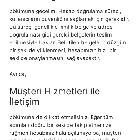
bölümüne geçelim. Hesap doğrulama süreci,
kullanıcıların güvenliğini sağlamak için gereklidir.
Bu süreç, genellikle kimlik belge ve adres
doğrulaması gibi gerekli belgelerin teslim
edilmesiyle başlar. Belirtilen belgelerin düzgün
bir şekilde yüklenmesi, hesabınızın hızlı bir
şekilde onaylanmasını sağlayacaktır.
Ayrıca,
Müşteri Hizmetleri ile
İletişim
bölümüne de dikkat etmelisiniz. Eğer tüm
adımları doğru bir şekilde takip etmenize
rağmen hesabınız hala açılamıyorsa, müşteri