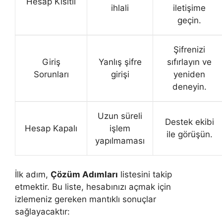
Hesap Kısıtlı
ihlali
iletişime
geçin.
Şifrenizi
Giriş
Yanlış şifre
sıfırlayın ve
Sorunları
girişi
yeniden
deneyin.
Uzun süreli
Destek ekibi
Hesap Kapalı
işlem
ile görüşün.
yapılmaması
İlk adım,
Çözüm Adımları
listesini takip
etmektir. Bu liste, hesabınızı açmak için
izlemeniz gereken mantıklı sonuçlar
sağlayacaktır: