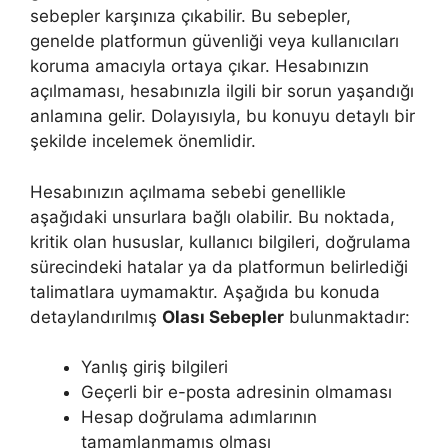
sebepler karşınıza çıkabilir. Bu sebepler,
genelde platformun güvenliği veya kullanıcıları
koruma amacıyla ortaya çıkar. Hesabınızın
açılmaması, hesabınızla ilgili bir sorun yaşandığı
anlamına gelir. Dolayısıyla, bu konuyu detaylı bir
şekilde incelemek önemlidir.
Hesabınızın açılmama sebebi genellikle
aşağıdaki unsurlara bağlı olabilir. Bu noktada,
kritik olan hususlar, kullanıcı bilgileri, doğrulama
sürecindeki hatalar ya da platformun belirlediği
talimatlara uymamaktır. Aşağıda bu konuda
detaylandırılmış
Olası Sebepler
bulunmaktadır:
Yanlış giriş bilgileri
Geçerli bir e-posta adresinin olmaması
Hesap doğrulama adımlarının
tamamlanmamış olması