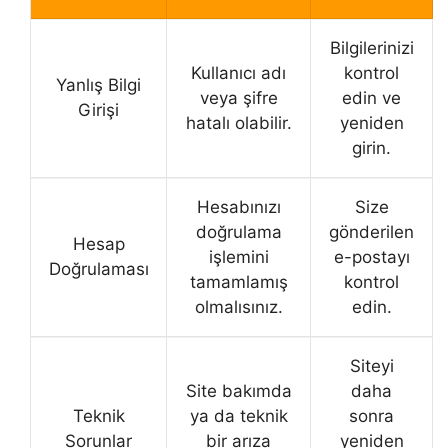
Bilgilerinizi
Kullanıcı adı
kontrol
Yanlış Bilgi
veya şifre
edin ve
Girişi
hatalı olabilir.
yeniden
girin.
Hesabınızı
Size
doğrulama
gönderilen
Hesap
işlemini
e-postayı
Doğrulaması
tamamlamış
kontrol
olmalısınız.
edin.
Siteyi
Site bakımda
daha
Teknik
ya da teknik
sonra
Sorunlar
bir arıza
yeniden