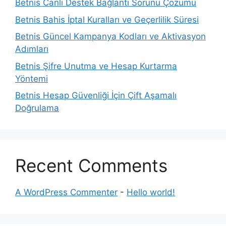
Betnis Canlı Destek Bağlantı Sorunu Çözümü
Betnis Bahis İptal Kuralları ve Geçerlilik Süresi
Betnis Güncel Kampanya Kodları ve Aktivasyon
Adımları
Betnis Şifre Unutma ve Hesap Kurtarma
Yöntemi
Betnis Hesap Güvenliği İçin Çift Aşamalı
Doğrulama
Recent Comments
A WordPress Commenter
-
Hello world!