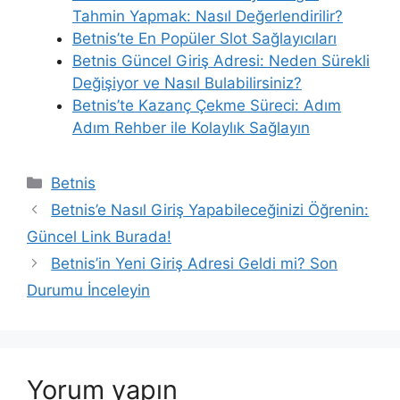
Tahmin Yapmak: Nasıl Değerlendirilir?
Betnis’te En Popüler Slot Sağlayıcıları
Betnis Güncel Giriş Adresi: Neden Sürekli
Değişiyor ve Nasıl Bulabilirsiniz?
Betnis’te Kazanç Çekme Süreci: Adım
Adım Rehber ile Kolaylık Sağlayın
Kategoriler
Betnis
Betnis’e Nasıl Giriş Yapabileceğinizi Öğrenin:
Güncel Link Burada!
Betnis’in Yeni Giriş Adresi Geldi mi? Son
Durumu İnceleyin
Yorum yapın