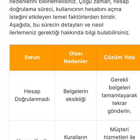
nedenlerini belirlemelisiniz. Çoğu zaman, hesap
doğrulama süreci, kullanıcının hesabını açma
isteğini etkileyen temel faktörlerden biridir.
Aşağıda, bu sürecin detayları ve nasıl
ilerlemeniz gerektiği hakkında bilgi bulabilirsiniz.
Olası
Sorun
Çözüm Yolu
Nedenler
Gerekli
belgeleri
Hesap
Belgelerin
tamamlayarak
Doğrulanmadı
eksikliği
tekrar
gönderin.
Müşteri
Kuralların
hizmetleri ile