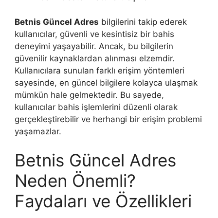
Betnis Güncel Adres
bilgilerini takip ederek
kullanıcılar, güvenli ve kesintisiz bir bahis
deneyimi yaşayabilir. Ancak, bu bilgilerin
güvenilir kaynaklardan alınması elzemdir.
Kullanıcılara sunulan farklı erişim yöntemleri
sayesinde, en güncel bilgilere kolayca ulaşmak
mümkün hale gelmektedir. Bu sayede,
kullanıcılar bahis işlemlerini düzenli olarak
gerçekleştirebilir ve herhangi bir erişim problemi
yaşamazlar.
Betnis Güncel Adres
Neden Önemli?
Faydaları ve Özellikleri