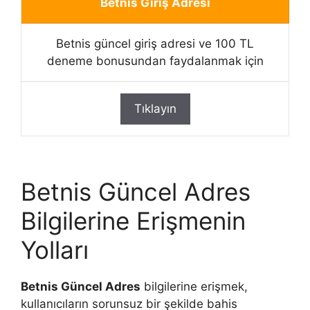
Betnis Giriş Adresi
Betnis güncel giriş adresi ve 100 TL
deneme bonusundan faydalanmak için
Tıklayın
Betnis Güncel Adres
Bilgilerine Erişmenin
Yolları
Betnis Güncel Adres
bilgilerine erişmek,
kullanıcıların sorunsuz bir şekilde bahis