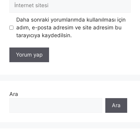
İnternet
sitesi
Daha sonraki yorumlarımda kullanılması için
adım, e-posta adresim ve site adresim bu
tarayıcıya kaydedilsin.
Ara
Ara