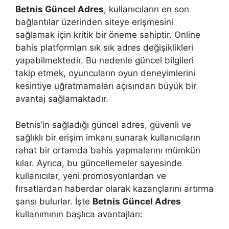
Betnis Güncel Adres
, kullanıcıların en son
bağlantılar üzerinden siteye erişmesini
sağlamak için kritik bir öneme sahiptir. Online
bahis platformları sık sık adres değişiklikleri
yapabilmektedir. Bu nedenle güncel bilgileri
takip etmek, oyuncuların oyun deneyimlerini
kesintiye uğratmamaları açısından büyük bir
avantaj sağlamaktadır.
Betnis’in sağladığı güncel adres, güvenli ve
sağlıklı bir erişim imkanı sunarak kullanıcıların
rahat bir ortamda bahis yapmalarını mümkün
kılar. Ayrıca, bu güncellemeler sayesinde
kullanıcılar, yeni promosyonlardan ve
fırsatlardan haberdar olarak kazançlarını artırma
şansı bulurlar. İşte
Betnis Güncel Adres
kullanımının başlıca avantajları: