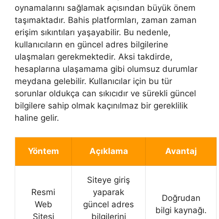
oynamalarını sağlamak açısından büyük önem
taşımaktadır. Bahis platformları, zaman zaman
erişim sıkıntıları yaşayabilir. Bu nedenle,
kullanıcıların en güncel adres bilgilerine
ulaşmaları gerekmektedir. Aksi takdirde,
hesaplarına ulaşamama gibi olumsuz durumlar
meydana gelebilir. Kullanıcılar için bu tür
sorunlar oldukça can sıkıcıdır ve sürekli güncel
bilgilere sahip olmak kaçınılmaz bir gereklilik
haline gelir.
Yöntem
Açıklama
Avantaj
Siteye giriş
Resmi
yaparak
Doğrudan
Web
güncel adres
bilgi kaynağı.
Sitesi
bilgilerini