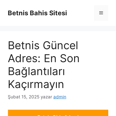
İçeriğe
atla
Betnis Bahis Sitesi
Menü
Betnis Güncel
Adres: En Son
Bağlantıları
Kaçırmayın
Şubat 15, 2025
yazar
admin