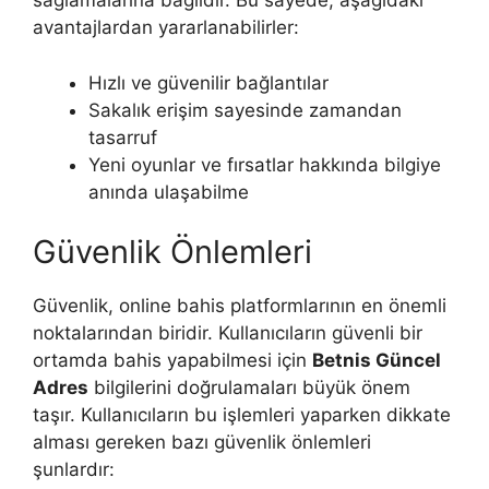
sağlamalarına bağlıdır. Bu sayede, aşağıdaki
avantajlardan yararlanabilirler:
Hızlı ve güvenilir bağlantılar
Sakalık erişim sayesinde zamandan
tasarruf
Yeni oyunlar ve fırsatlar hakkında bilgiye
anında ulaşabilme
Güvenlik Önlemleri
Güvenlik, online bahis platformlarının en önemli
noktalarından biridir. Kullanıcıların güvenli bir
ortamda bahis yapabilmesi için
Betnis Güncel
Adres
bilgilerini doğrulamaları büyük önem
taşır. Kullanıcıların bu işlemleri yaparken dikkate
alması gereken bazı güvenlik önlemleri
şunlardır: