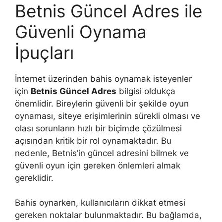
Betnis Güncel Adres ile
Güvenli Oynama
İpuçları
İnternet üzerinden bahis oynamak isteyenler
için
Betnis Güncel Adres
bilgisi oldukça
önemlidir. Bireylerin güvenli bir şekilde oyun
oynaması, siteye erişimlerinin sürekli olması ve
olası sorunların hızlı bir biçimde çözülmesi
açısından kritik bir rol oynamaktadır. Bu
nedenle, Betnis’in güncel adresini bilmek ve
güvenli oyun için gereken önlemleri almak
gereklidir.
Bahis oynarken, kullanıcıların dikkat etmesi
gereken noktalar bulunmaktadır. Bu bağlamda,