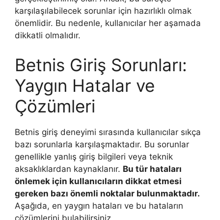
karşılaşılabilecek sorunlar için hazırlıklı olmak
önemlidir. Bu nedenle, kullanıcılar her aşamada
dikkatli olmalıdır.
Betnis Giriş Sorunları:
Yaygın Hatalar ve
Çözümleri
Betnis giriş deneyimi sırasında kullanıcılar sıkça
bazı sorunlarla karşılaşmaktadır. Bu sorunlar
genellikle yanlış giriş bilgileri veya teknik
aksaklıklardan kaynaklanır.
Bu tür hataları
önlemek için kullanıcıların dikkat etmesi
gereken bazı önemli noktalar bulunmaktadır.
Aşağıda, en yaygın hataları ve bu hataların
çözümlerini bulabilirsiniz.