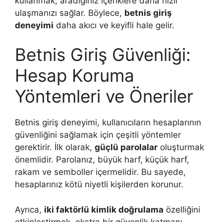
kullanmak, aradığınız içeriklere daha hızlı
ulaşmanızı sağlar. Böylece,
betnis giriş
deneyimi
daha akıcı ve keyifli hale gelir.
Betnis Giriş Güvenliği:
Hesap Koruma
Yöntemleri ve Öneriler
Betnis giriş deneyimi, kullanıcıların hesaplarının
güvenliğini sağlamak için çeşitli yöntemler
gerektirir. İlk olarak,
güçlü parolalar
oluşturmak
önemlidir. Parolanız, büyük harf, küçük harf,
rakam ve semboller içermelidir. Bu sayede,
hesaplarınız kötü niyetli kişilerden korunur.
Ayrıca,
iki faktörlü kimlik doğrulama
özelliğini
etkinleştirmek, ekstra bir güvenlik katmanı