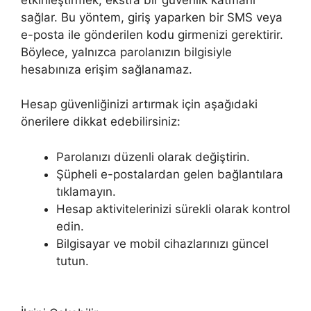
sağlar. Bu yöntem, giriş yaparken bir SMS veya
e-posta ile gönderilen kodu girmenizi gerektirir.
Böylece, yalnızca parolanızın bilgisiyle
hesabınıza erişim sağlanamaz.
Hesap güvenliğinizi artırmak için aşağıdaki
önerilere dikkat edebilirsiniz:
Parolanızı düzenli olarak değiştirin.
Şüpheli e-postalardan gelen bağlantılara
tıklamayın.
Hesap aktivitelerinizi sürekli olarak kontrol
edin.
Bilgisayar ve mobil cihazlarınızı güncel
tutun.