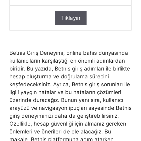
Tıklayın
Betnis Giriş Deneyimi, online bahis dünyasında
kullanıcıların karşılaştığı en önemli adımlardan
biridir. Bu yazıda, Betnis giriş adımları ile birlikte
hesap oluşturma ve doğrulama sürecini
keşfedeceksiniz. Ayrıca, Betnis giriş sorunları ile
ilgili yaygın hatalar ve bu hataların çözümleri
üzerinde duracağız. Bunun yanı sıra, kullanıcı
arayüzü ve navigasyon ipuçları sayesinde Betnis
giriş deneyiminizi daha da geliştirebilirsiniz.
Özellikle, hesap güvenliği için almanız gereken
önlemleri ve önerileri de ele alacağız. Bu
makale, Betnis platformuna adım atarken