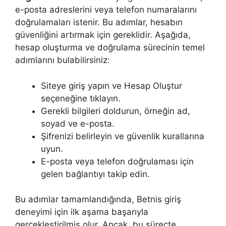
e-posta adreslerini veya telefon numaralarını
doğrulamaları istenir. Bu adımlar, hesabın
güvenliğini artırmak için gereklidir. Aşağıda,
hesap oluşturma ve doğrulama sürecinin temel
adımlarını bulabilirsiniz:
Siteye giriş yapın ve Hesap Oluştur
seçeneğine tıklayın.
Gerekli bilgileri doldurun, örneğin ad,
soyad ve e-posta.
Şifrenizi belirleyin ve güvenlik kurallarına
uyun.
E-posta veya telefon doğrulaması için
gelen bağlantıyı takip edin.
Bu adımlar tamamlandığında, Betnis giriş
deneyimi için ilk aşama başarıyla
gerçekleştirilmiş olur. Ancak, bu süreçte