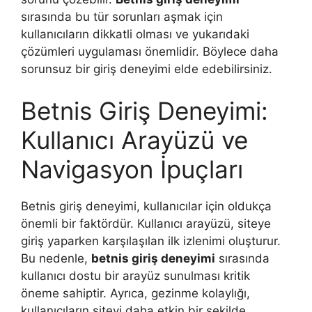
sırasında bu tür sorunları aşmak için
kullanıcıların dikkatli olması ve yukarıdaki
çözümleri uygulaması önemlidir. Böylece daha
sorunsuz bir giriş deneyimi elde edebilirsiniz.
Betnis Giriş Deneyimi:
Kullanıcı Arayüzü ve
Navigasyon İpuçları
Betnis giriş deneyimi, kullanıcılar için oldukça
önemli bir faktördür. Kullanıcı arayüzü, siteye
giriş yaparken karşılaşılan ilk izlenimi oluşturur.
Bu nedenle,
betnis giriş deneyimi
sırasında
kullanıcı dostu bir arayüz sunulması kritik
öneme sahiptir. Ayrıca, gezinme kolaylığı,
kullanıcıların siteyi daha etkin bir şekilde