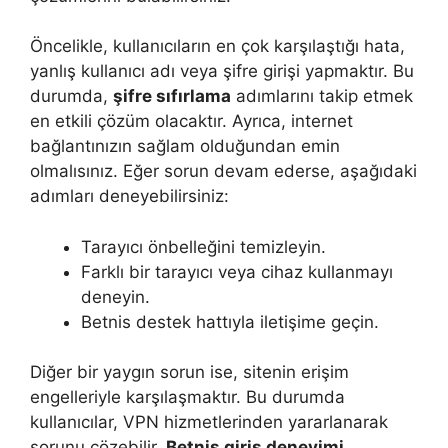
Öncelikle, kullanıcıların en çok karşılaştığı hata,
yanlış kullanıcı adı veya şifre girişi yapmaktır. Bu
durumda,
şifre sıfırlama
adımlarını takip etmek
en etkili çözüm olacaktır. Ayrıca, internet
bağlantınızın sağlam olduğundan emin
olmalısınız. Eğer sorun devam ederse, aşağıdaki
adımları deneyebilirsiniz:
Tarayıcı önbelleğini temizleyin.
Farklı bir tarayıcı veya cihaz kullanmayı
deneyin.
Betnis destek hattıyla iletişime geçin.
Diğer bir yaygın sorun ise, sitenin erişim
engelleriyle karşılaşmaktır. Bu durumda
kullanıcılar, VPN hizmetlerinden yararlanarak
sorunu çözebilir.
Betnis giriş deneyimi