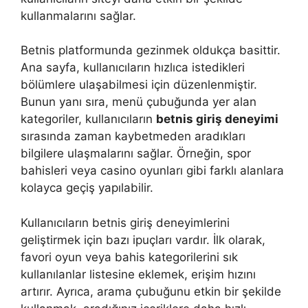
kullanmalarını sağlar.
Betnis platformunda gezinmek oldukça basittir.
Ana sayfa, kullanıcıların hızlıca istedikleri
bölümlere ulaşabilmesi için düzenlenmiştir.
Bunun yanı sıra, menü çubuğunda yer alan
kategoriler, kullanıcıların
betnis giriş deneyimi
sırasında zaman kaybetmeden aradıkları
bilgilere ulaşmalarını sağlar. Örneğin, spor
bahisleri veya casino oyunları gibi farklı alanlara
kolayca geçiş yapılabilir.
Kullanıcıların betnis giriş deneyimlerini
geliştirmek için bazı ipuçları vardır. İlk olarak,
favori oyun veya bahis kategorilerini sık
kullanılanlar listesine eklemek, erişim hızını
artırır. Ayrıca, arama çubuğunu etkin bir şekilde