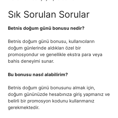
Sık Sorulan Sorular
Betnis doğum günü bonusu nedir?
Betnis doğum günü bonusu, kullanıcıların
doğum günlerinde aldıkları özel bir
promosyondur ve genellikle ekstra para veya
bahis deneyimi sunar.
Bu bonusu nasıl alabilirim?
Betnis doğum günü bonusunu almak için,
doğum gününüzde hesabınıza giriş yapmanız ve
belirli bir promosyon kodunu kullanmanız
gerekmektedir.