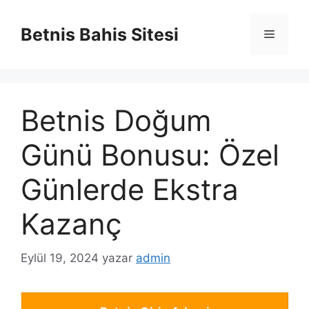
İçeriğe
atla
Betnis Bahis Sitesi
Menü
Betnis Doğum
Günü Bonusu: Özel
Günlerde Ekstra
Kazanç
Eylül 19, 2024
yazar
admin