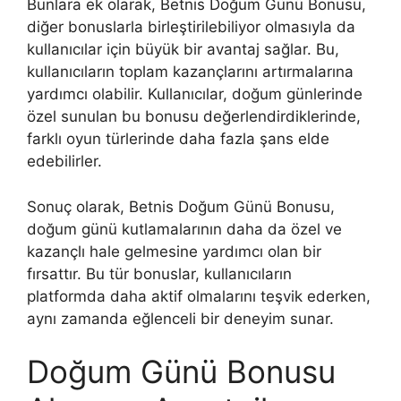
Bunlara ek olarak, Betnis Doğum Günü Bonusu,
diğer bonuslarla birleştirilebiliyor olmasıyla da
kullanıcılar için büyük bir avantaj sağlar. Bu,
kullanıcıların toplam kazançlarını artırmalarına
yardımcı olabilir. Kullanıcılar, doğum günlerinde
özel sunulan bu bonusu değerlendirdiklerinde,
farklı oyun türlerinde daha fazla şans elde
edebilirler.
Sonuç olarak, Betnis Doğum Günü Bonusu,
doğum günü kutlamalarının daha da özel ve
kazançlı hale gelmesine yardımcı olan bir
fırsattır. Bu tür bonuslar, kullanıcıların
platformda daha aktif olmalarını teşvik ederken,
aynı zamanda eğlenceli bir deneyim sunar.
Doğum Günü Bonusu