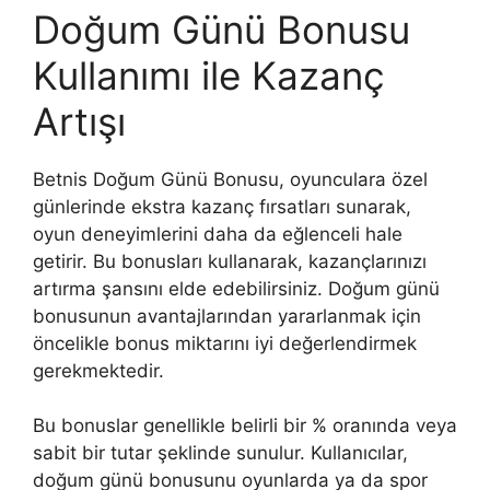
Doğum Günü Bonusu
Kullanımı ile Kazanç
Artışı
Betnis Doğum Günü Bonusu, oyunculara özel
günlerinde ekstra kazanç fırsatları sunarak,
oyun deneyimlerini daha da eğlenceli hale
getirir. Bu bonusları kullanarak, kazançlarınızı
artırma şansını elde edebilirsiniz. Doğum günü
bonusunun avantajlarından yararlanmak için
öncelikle bonus miktarını iyi değerlendirmek
gerekmektedir.
Bu bonuslar genellikle belirli bir % oranında veya
sabit bir tutar şeklinde sunulur. Kullanıcılar,
doğum günü bonusunu oyunlarda ya da spor