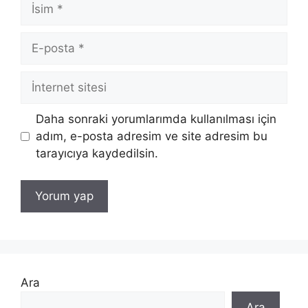
İsim
E-
posta
İnternet
sitesi
Daha sonraki yorumlarımda kullanılması için
adım, e-posta adresim ve site adresim bu
tarayıcıya kaydedilsin.
Ara
Ara