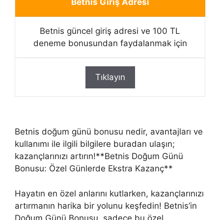
Betnis Giriş Adresi
Betnis güncel giriş adresi ve 100 TL
deneme bonusundan faydalanmak için
Tıklayın
Betnis doğum günü bonusu nedir, avantajları ve
kullanımı ile ilgili bilgilere buradan ulaşın;
kazançlarınızı artırın!**Betnis Doğum Günü
Bonusu: Özel Günlerde Ekstra Kazanç**
Hayatın en özel anlarını kutlarken, kazançlarınızı
artırmanın harika bir yolunu keşfedin! Betnis’in
Doğum Günü Bonusu, sadece bu özel