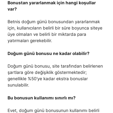
Bonustan yararlanmak için hangi koşullar
var?
Betnis doğum günü bonusundan yararlanmak
için, kullanıcıların belirli bir süre boyunca siteye
üye olmaları ve belirli bir miktarda para
yatırmaları gerekebilir.
Doğum günü bonusu ne kadar olabilir?
Doğum günü bonusu, site tarafından belirlenen
şartlara göre değişiklik göstermektedir;
genellikle %50’ye kadar ekstra bonuslar
sunulabilir.
Bu bonusun kullanımı sınırlı mı?
Evet, doğum günü bonusunun kullanımı belirli