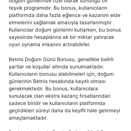
doğum günlerinde özel olarak sunduğu bir
teşvik programıdır. Bu bonus, kullanıcıların
platformda daha fazla eğlence ve kazanım elde
etmelerini sağlamak amacıyla tasarlanmıştır.
Kullanıcılar doğum günlerini kutlarken, bu bonus
sayesinde hesaplarına ek bir miktar yatırarak
oyun oynama imkanını artırabilirler.
Betnis Doğum Günü Bonusu, genellikle belirli
şartlar ve koşullar altında sunulmaktadır.
Kullanıcıların bonusu alabilmeleri için, doğum
günlerinin Betnis hesabında kayıtlı olması
gerekmektedir. Bu bonus, kullanıcılara
sunulacak olan ekstra kazanç fırsatlarından
sadece biridir ve kullanıcıların platformda
geçirdikleri süreyi daha da keyifli hale getirmeyi
amaçlamaktadır.