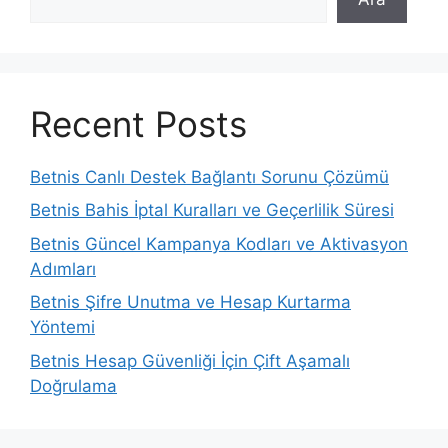
Recent Posts
Betnis Canlı Destek Bağlantı Sorunu Çözümü
Betnis Bahis İptal Kuralları ve Geçerlilik Süresi
Betnis Güncel Kampanya Kodları ve Aktivasyon
Adımları
Betnis Şifre Unutma ve Hesap Kurtarma
Yöntemi
Betnis Hesap Güvenliği İçin Çift Aşamalı
Doğrulama