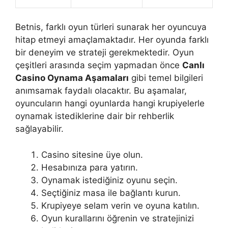
Betnis, farklı oyun türleri sunarak her oyuncuya
hitap etmeyi amaçlamaktadır. Her oyunda farklı
bir deneyim ve strateji gerekmektedir. Oyun
çeşitleri arasında seçim yapmadan önce
Canlı
Casino Oynama Aşamaları
gibi temel bilgileri
anımsamak faydalı olacaktır. Bu aşamalar,
oyuncuların hangi oyunlarda hangi krupiyelerle
oynamak istediklerine dair bir rehberlik
sağlayabilir.
Casino sitesine üye olun.
Hesabınıza para yatırın.
Oynamak istediğiniz oyunu seçin.
Seçtiğiniz masa ile bağlantı kurun.
Krupiyeye selam verin ve oyuna katılın.
Oyun kurallarını öğrenin ve stratejinizi