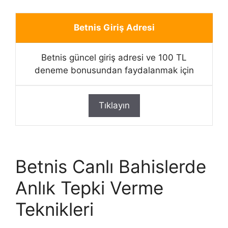
Betnis Giriş Adresi
Betnis güncel giriş adresi ve 100 TL
deneme bonusundan faydalanmak için
Tıklayın
Betnis Canlı Bahislerde
Anlık Tepki Verme
Teknikleri