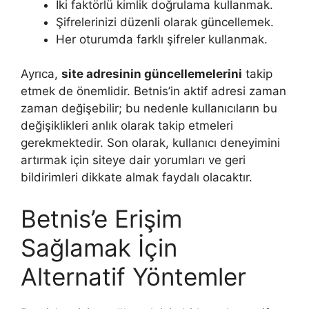
İki faktörlü kimlik doğrulama kullanmak.
Şifrelerinizi düzenli olarak güncellemek.
Her oturumda farklı şifreler kullanmak.
Ayrıca,
site adresinin güncellemelerini
takip
etmek de önemlidir. Betnis’in aktif adresi zaman
zaman değişebilir; bu nedenle kullanıcıların bu
değişiklikleri anlık olarak takip etmeleri
gerekmektedir. Son olarak, kullanıcı deneyimini
artırmak için siteye dair yorumları ve geri
bildirimleri dikkate almak faydalı olacaktır.
Betnis’e Erişim
Sağlamak İçin
Alternatif Yöntemler