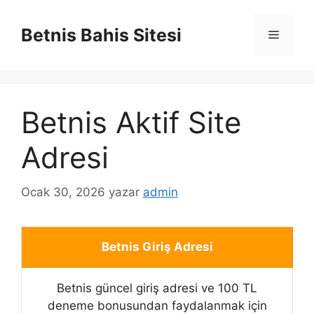
İçeriğe
atla
Betnis Bahis Sitesi
Menü
Betnis Aktif Site
Adresi
Ocak 30, 2026
yazar
admin
Betnis Giriş Adresi
Betnis güncel giriş adresi ve 100 TL
deneme bonusundan faydalanmak için