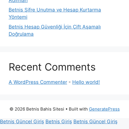
Adımları
Betnis Şifre Unutma ve Hesap Kurtarma
Yöntemi
Betnis Hesap Güvenliği İçin Çift Aşamalı
Doğrulama
Recent Comments
A WordPress Commenter
-
Hello world!
© 2026 Betnis Bahis Sitesi
• Built with
GeneratePress
Betnis Güncel Giriş
Betnis Giriş
Betnis Güncel Giriş