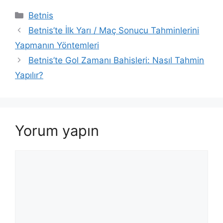
Kategoriler
Betnis
Betnis’te İlk Yarı / Maç Sonucu Tahminlerini
Yapmanın Yöntemleri
Betnis’te Gol Zamanı Bahisleri: Nasıl Tahmin
Yapılır?
Yorum yapın
Yorum