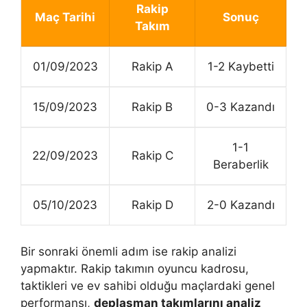
Rakip
Maç Tarihi
Sonuç
Takım
01/09/2023
Rakip A
1-2 Kaybetti
15/09/2023
Rakip B
0-3 Kazandı
1-1
22/09/2023
Rakip C
Beraberlik
05/10/2023
Rakip D
2-0 Kazandı
Bir sonraki önemli adım ise rakip analizi
yapmaktır. Rakip takımın oyuncu kadrosu,
taktikleri ve ev sahibi olduğu maçlardaki genel
performansı,
deplasman takımlarını analiz