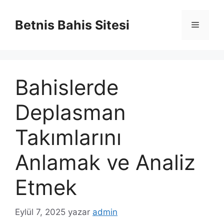
İçeriğe
atla
Betnis Bahis Sitesi
Menü
Bahislerde
Deplasman
Takımlarını
Anlamak ve Analiz
Etmek
Eylül 7, 2025
yazar
admin