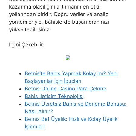
kazanma olasılığını artırmanın en etkili
yollarından biridir. Doğru veriler ve analiz
yöntemleriyle, bahislerde başarı oranınızı
yükseltebilirsiniz.
İlgini Çekebilir:
Betnis’te Bahis Yapmak Kolay mı? Yeni
Başlayanlar İçin İpuçları
Betnis Online Casino Para Çekme
Bahis İletişim Teknolojisi
Betnis Ücretsiz Bahis ve Deneme Bonusu:
Nasıl Alınır?
Betnis Bet Üyelik: Hızlı ve Kolay Üyelik
İşlemleri