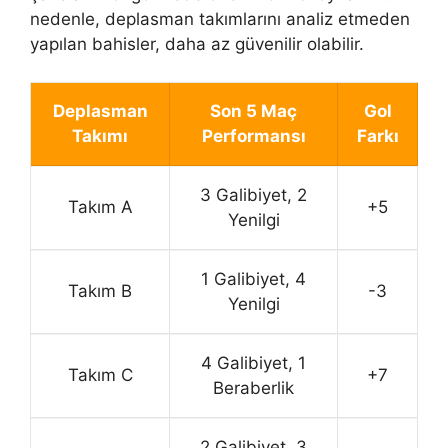
nedenle, deplasman takımlarını analiz etmeden
yapılan bahisler, daha az güvenilir olabilir.
Deplasman
Son 5 Maç
Gol
Takımı
Performansı
Farkı
3 Galibiyet, 2
Takım A
+5
Yenilgi
1 Galibiyet, 4
Takım B
-3
Yenilgi
4 Galibiyet, 1
Takım C
+7
Beraberlik
2 Galibiyet, 3