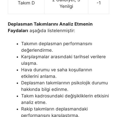
Takım D
-1
Yenilgi
Deplasman Takımlarını Analiz Etmenin
Faydaları
aşağıda listelenmiştir:
Takımın deplasman performansını
değerlendirme.
Karşılaşmalar arasındaki tarihsel verilere
ulaşma.
Hava durumu ve saha koşullarının
etkilerini anlama.
Deplasman takımlarının psikolojik durumu
hakkında bilgi edinme.
Takım kadrosundaki değişikliklerin etkisini
analiz etme.
Rakip takımların deplasmandaki
performansını karşılaştırma.